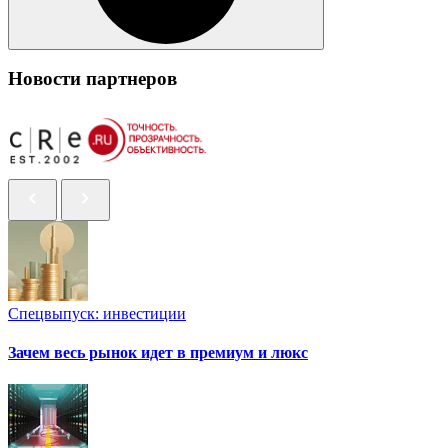
Новости партнеров
Спецвыпуск: инвестиции
Зачем весь рынок идет в премиум и люкс