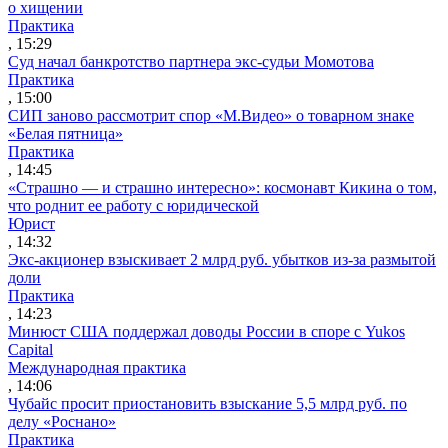
о хищении
Практика
, 15:29
Суд начал банкротство партнера экс-судьи Момотова
Практика
, 15:00
СИП заново рассмотрит спор «М.Видео» о товарном знаке
«Белая пятница»
Практика
, 14:45
«Страшно — и страшно интересно»: космонавт Кикина о том,
что роднит ее работу с юридической
Юрист
, 14:32
Экс-акционер взыскивает 2 млрд руб. убытков из-за размытой
доли
Практика
, 14:23
Минюст США поддержал доводы России в споре с Yukos
Capital
Международная практика
, 14:06
Чубайс просит приостановить взыскание 5,5 млрд руб. по
делу «Роснано»
Практика