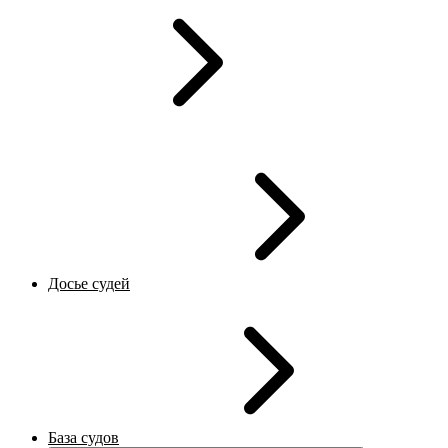
Досье судей
База судов