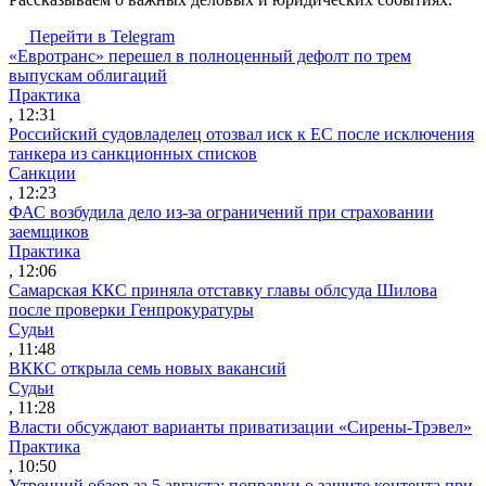
Перейти в Telegram
«Евротранс» перешел в полноценный дефолт по трем
выпускам облигаций
Практика
, 12:31
Российский судовладелец отозвал иск к ЕС после исключения
танкера из санкционных списков
Санкции
, 12:23
ФАС возбудила дело из-за ограничений при страховании
заемщиков
Практика
, 12:06
Самарская ККС приняла отставку главы облсуда Шилова
после проверки Генпрокуратуры
Судьи
, 11:48
ВККС открыла семь новых вакансий
Судьи
, 11:28
Власти обсуждают варианты приватизации «Сирены-Трэвел»
Практика
, 10:50
Утренний обзор за 5 августа: поправки о защите контента при