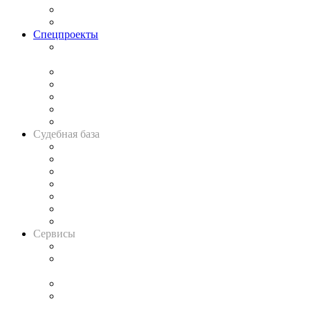
Юридическое сообщество
Важнейшие правовые темы в прессе
Спецпроекты
Подкаст «В здравом уме
и твёрдой памяти»
Legal Design
Банкротная панорама
Советы для литигаторов
Сговоры на торгах
Авто
Судебная база
Картотека арбитражных дел
Решения арбитражных судов
Календарь рассмотрения арбитражных дел
Досье судей
Информация о судах
RSS лента новостей
Вакансии для юристов
Сервисы
Справочно-правовая система
Casebook: мониторинг дел
и компаний
Caselook: поиск и анализ практики
CASE.ONE: управление юридической службой