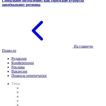
Глобальное потепление: как городские курорты
завоёвывают регионы
На главную
Право.ru
Редакция
Конференции
Реклама
Вакансии
Правила перепечатки
Темы
Практика
Законодательство
Процесс
Исследования
Рынок юридических услуг