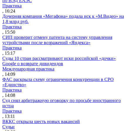
по ВЭД ЕАЭС
Практика
, 16:24
Дочерняя компания «Мегафона» подала иск к «М.Видео» на
1,8 млрд руб.
Практика
, 15:50
СИП проверит отмену патента на систему управления
устройствами после возражений «Яндекса»
Практика
, 15:17
Суды 10 стран рассматривают иски российской «дочки»
Google о возврате дивидендов
Международная практика
, 14:09
ФАС раскрыла схему ограничения конкуренции в СРО
«Единство»
Практика
, 14:08
Суд снял арбитражную оговорку по просьбе иностранного
истца
Практика
, 13:11
ВККС открыла шесть новых вакансий
Судьи