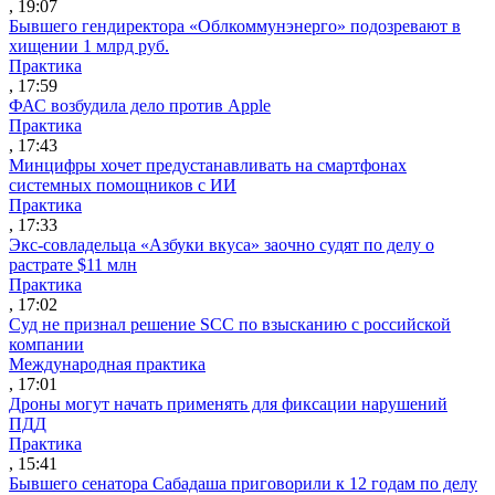
, 19:07
Бывшего гендиректора «Облкоммунэнерго» подозревают в
хищении 1 млрд руб.
Практика
, 17:59
ФАС возбудила дело против Apple
Практика
, 17:43
Минцифры хочет предустанавливать на смартфонах
системных помощников с ИИ
Практика
, 17:33
Экс-совладельца «Азбуки вкуса» заочно судят по делу о
растрате $11 млн
Практика
, 17:02
Суд не признал решение SCC по взысканию с российской
компании
Международная практика
, 17:01
Дроны могут начать применять для фиксации нарушений
ПДД
Практика
, 15:41
Бывшего сенатора Сабадаша приговорили к 12 годам по делу