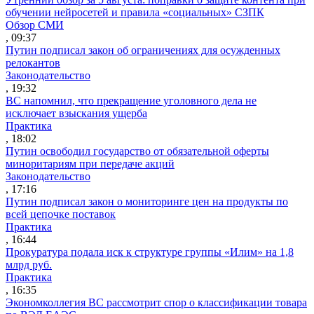
обучении нейросетей и правила «социальных» СЗПК
Обзор СМИ
, 09:37
Путин подписал закон об ограничениях для осужденных
релокантов
Законодательство
, 19:32
ВС напомнил, что прекращение уголовного дела не
исключает взыскания ущерба
Практика
, 18:02
Путин освободил государство от обязательной оферты
миноритариям при передаче акций
Законодательство
, 17:16
Путин подписал закон о мониторинге цен на продукты по
всей цепочке поставок
Практика
, 16:44
Прокуратура подала иск к структуре группы «Илим» на 1,8
млрд руб.
Практика
, 16:35
Экономколлегия ВС рассмотрит спор о классификации товара