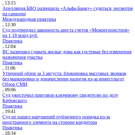
, 13:15
Апелляция БВО разрешила «Альфа-Банку» судиться, несмотря
на санкции
Международная практика
, 12:30
Суд подтвердил законность ареста счетов «Межрегионстроя»
на 1,18 млрд руб.
Практика
, 12:04
ВС разрешил сдавать жилые дома как гостевые без изменения
назначения участка
Практика
, 11:06
Утренний обзор за 3 августа: блокировка массовых звонков
без маркировки и доначисление налогов из-за инвестльгот
Обзор СМИ
, 09:06
Суд ужесточил приговор ключевому свидетелю по делу
Кибовского
Практика
, 19:41
Суд не нашел нарушений публичного порядка из-за
иностранного элемента на стороне кредитора
Практика
, 18:34