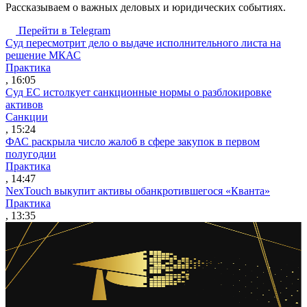
Рассказываем о важных деловых и юридических событиях.
Перейти в Telegram
Суд пересмотрит дело о выдаче исполнительного листа на
решение МКАС
Практика
, 16:05
Суд ЕС истолкует санкционные нормы о разблокировке
активов
Санкции
, 15:24
ФАС раскрыла число жалоб в сфере закупок в первом
полугодии
Практика
, 14:47
NexTouch выкупит активы обанкротившегося «Кванта»
Практика
, 13:35