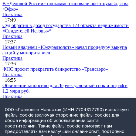
В «Деловой России» прокомментировали арест руководства
«Эфко»
Практика
, 17:49
Суд обратил в доход государства 123 объекта недвижимости
«Свидетелей Иеговы»*
Практика
, 17:37
Новый владелец «Южуралзолота» начал процедуру выкупа
акций у миноритариев
Практика
, 17:36
ФНС просит прекратить банкротство «Трансаэро»
Практика
, 16:55
Обвинение запросило для Лерчек условный срок и штраф в
1,2 млрд руб.
Практика
, 15:36
Суд подтвердил право фермера на выкуп арендуемого
ООО «Правовые Новости» (ИНН 7704317790) использует
сельхозучастка
файлы cookie (включая сторонние файлы cookie) для
Практика
сбора информации об использовании сайта
, 15:49
посетителями. Такие файлы cookie помогают нам
ВС разъяснил, кто несет ответственность за ДТП при ремонте
предоставлять вам наилучший онлайн-опыт, постоянно
дороги