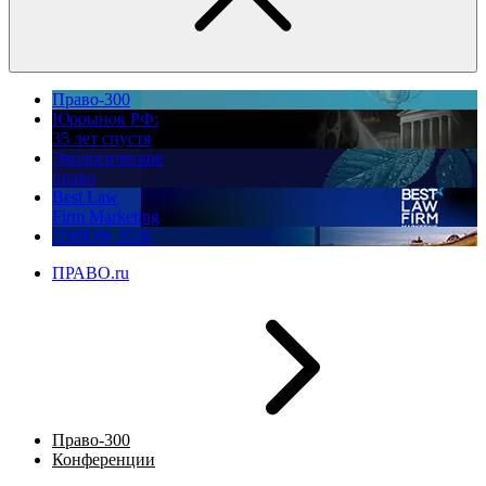
Право-300
Юррынок РФ:
35 лет спустя
Экологическое
право
Best Law
Firm Marketing
ПМЮФ 2026
ПРАВО.ru
Право-300
Конференции