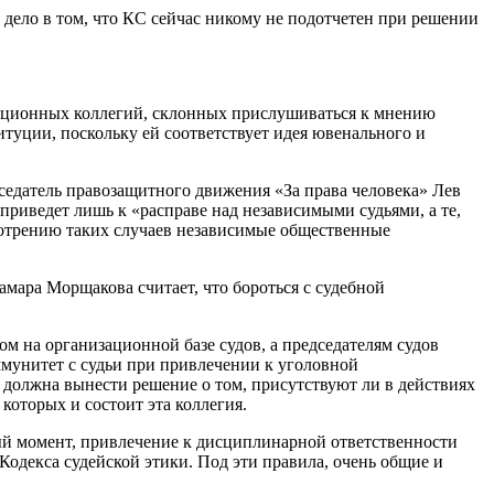
 дело в том, что КС сейчас никому не подотчетен при решении
кационных коллегий, склонных прислушиваться к мнению
итуции, поскольку ей соответствует идея ювенального и
седатель правозащитного движения «За права человека» Лев
риведет лишь к «расправе над независимыми судьями, а те,
смотрению таких случаев независимые общественные
мара Морщакова считает, что бороться с судебной
м на организационной базе судов, а председателям судов
мунитет с судьи при привлечении к уголовной
а должна вынести решение о том, присутствуют ли в действиях
которых и состоит эта коллегия.
ный момент, привлечение к дисциплинарной ответственности
Кодекса судейской этики. Под эти правила, очень общие и