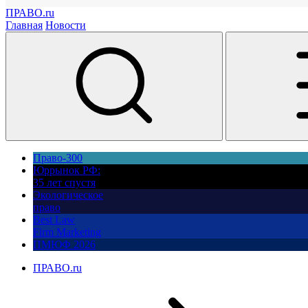
ПРАВО.ru
Главная
Новости
Право-300
Юррынок РФ:
35 лет спустя
Экологическое
право
Best Law
Firm Marketing
ПМЮФ 2026
ПРАВО.ru