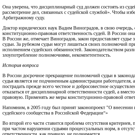
Она уверена, что дисциплинарный суд должен состоять из суд
рассмотрение дел, связанных с судейской службой». Чтобы из
Арбитражному суду.
Доктор юридических наук Вадим Виноградов, в свою очередь, 
конституционно-правовая ответственность судей. В России она
В России же, отмечает Виноградов, закон предоставляет судье
судьи. За рубежом судьи могут лишиться своих полномочий пр
исполнением судейских обязанностей. Законодательством разл
злоупотребление полномочиями, некомпетентность.
История вопроса
В России досрочное прекращение полномочий судьи в законод
судья является не подчиненным администрации работодателя, 
пострадать прежде всего честное и добросовестное осуществле
отказаться от дисциплинарной ответственности судей, а вмес
правовую. Применять же меры конституционно-правовой ответ
Напомним, в 2005 году был принят законопроект "О внесении 
судейского сообщества в Российской Федерации“»
Во второй его части ставится проблема отсутствия критериев,
при частом нарушении судьями процессуальных норм, в отсутс
ответственности, как правило, не поднимается.