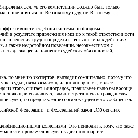
битражных дел, «в его компетенции должно быть только
олжен подчиняться ни Верховному суду, ни Высшему
ля эффективности судебной системы необходима
чий в результате привлечения именно к такой ответственности.
чного решения трудно определить, есть ли вина в действиях
х, а также недостойном поведении, несовместимом с
о ненадлежащее исполнение судейских обязанностей,
ка, по мнению экспертов, выглядит сомнительно, потому что
ступка судьи, называемого «дисциплинарным», может
одя из этого, считает Виноградов, правильнее было бы вообще
, дополняющую уголовную, административную и гражданско-
ие судей, по представлению органов судейского сообщества.
оссийской Федерации" и Федеральный закон „Об органах
квалификационными коллегиями. Это приводит к тому, что даже
озможности привлечения судей к дисциплинарной