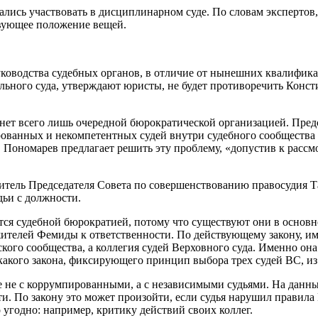
лись участвовать в дисциплинарном суде. По словам экспертов,
твующее положение вещей.
руководства судебных органов, в отличие от нынешних квалифи
ального суда, утверждают юристы, не будет противоречить Конст
анет всего лишь очередной бюрократической организацией. Пред
ванных и некомпетентных судей внутри судебного сообщества п
». Пономарев предлагает решить эту проблему, «допустив к рас
итель Председателя Совета по совершенствованию правосудия Та
ьи с должности.
тся судебной бюрократией, потому что существуют они в основно
телей Фемиды к ответственности. По действующему закону, им
ского сообщества, а коллегия судей Верховного суда. Именно он
какого закона, фиксирующего принцип выбора трех судей ВС, из 
рее не с коррумпированными, а с независимыми судьями. На дан
и. По закону это может произойти, если судья нарушил правила 
угодно: например, критику действий своих коллег.