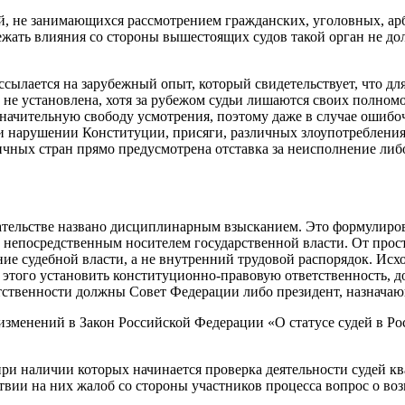
ей, не занимающихся рассмотрением гражданских, уголовных, ар
бежать влияния со стороны вышестоящих судов такой орган не д
ссылается на зарубежный опыт, который свидетельствует, что д
 не установлена, хотя за рубежом судьи лишаются своих полномо
 значительную свободу усмотрения, поэтому даже в случае ошибо
и нарушении Конституции, присяги, различных злоупотребления
ичных стран прямо предусмотрена отставка за неисполнение либ
ательстве названо дисциплинарным взысканием. Это формулиров
а непосредственным носителем государственной власти. От про
ние судебной власти, а не внутренний трудовой распорядок. Исх
то этого установить конституционно-правовую ответственность
ственности должны Совет Федерации либо президент, назначающ
изменений в Закон Российской Федерации «О статусе судей в Р
 при наличии которых начинается проверка деятельности судей 
твии на них жалоб со стороны участников процесса вопрос о в