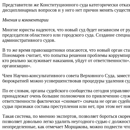
Представители же Конституционного суда категорически отказа
дисциплинарных вопросов и у него нет причин менять сущес
Мнения и комментарии
Многие юристы надеются, что новый суд будет независим от 
председателя областного или городского суда. Создание специ
административного судов.
В то же время правозащитники опасаются, что новый орган ст
Пономарев считает, что попытка решения проблемы коррумпиро
кто реально заслуживает наказания, уйдут от ответственности
организации».
Член Научно-консультативного совета Верховного Суда, замест
бюрократией можно усовершенствовав процедуры удаления суд
По ее словам, органы судейского сообщества сегодня управляю
принадлежат очень большие полномочия по привлечению служи
ответственности фактически «снимает» сначала не орган судей
судьи признаки состава преступления или нет, при этом нет ни
Такая система, по мнению экспертов, позволяет бороться ско
позволяет довольно легко удалить неугодного судью с должност
неопределенные, как отмечает Морщакова, можно подвести что 