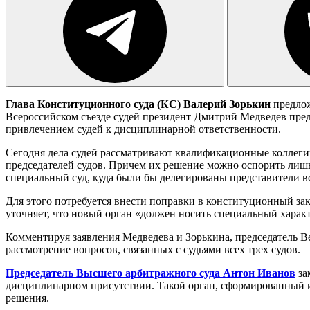
Глава Конституционного суда (КС) Валерий Зорькин
предлож
Всероссийском съезде судей президент Дмитрий Медведев пред
привлечением судей к дисциплинарной ответственности.
Сегодня дела судей рассматривают квалификационные коллегии
председателей судов. Причем их решение можно оспорить лишь
специальный суд, куда были бы делегированы представители вс
Для этого потребуется внести поправки в конституционный зак
уточняет, что новый орган «должен носить специальный характе
Комментируя заявления Медведева и Зорькина, председатель Ве
рассмотрение вопросов, связанных с судьями всех трех судов.
Председатель Высшего арбитражного суда Антон Иванов
за
дисциплинарном присутствии. Такой орган, сформированный и
решения.