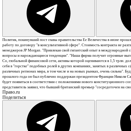
Политик, покинувший пост главы правительства Ее Величества в июне прошлог
работу по договору "в консультативной сфере". Стоимость контракта не разгл
менеджеров JP Morgan. "Привлекая свой гигантский опыт в международной сфе
вопросы и нарождающиеся тенденции".
"Наша фирма получит огромные выгод
Co, глобальной финансовой сети, активы которой оцениваются в 1,5 трлн. дол
себя в "горстке" подобных ролей в других компаниях, занятых в различных 
различных регионах мира, в том числе и на новых рынках, очень сильна".
Буд
прошлого года он был публично поддержан президентом Франции Николя Сарк
будет появиться в соответствии с положениями нового конституционного со
представитель заявил, что бывший британский премьер "сосредоточен на св
Право.ru
Поделиться