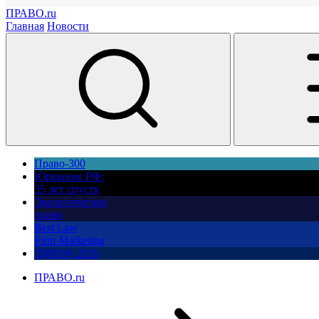
ПРАВО.ru
Главная
Новости
Право-300
Юррынок РФ:
35 лет спустя
Экологическое
право
Best Law
Firm Marketing
ПМЮФ 2026
ПРАВО.ru