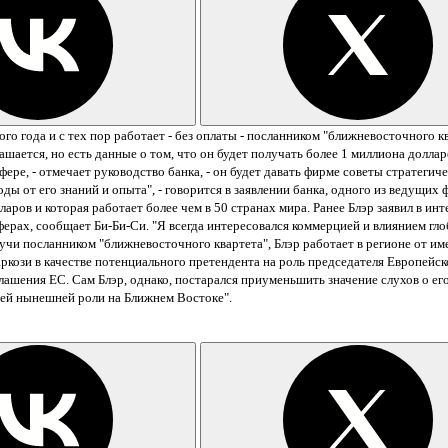
о года и с тех пор работает - без оплаты - посланником "ближневосточного к
ашается, но есть данные о том, что он будет получать более 1 миллиона доллар
ре, - отмечает руководство банка, - он будет давать фирме советы стратегиче
ы от его знаний и опыта", - говорится в заявлении банка, одного из ведущих
ларов и которая работает более чем в 50 странах мира.
Ранее Блэр заявил в ин
сферах, сообщает Би-Би-Си.
"Я всегда интересовался коммерцией и влиянием глоб
учи посланником "ближневосточного квартета", Блэр работает в регионе от 
ози в качестве потенциального претендента на роль председателя Европейск
глашения ЕС.
Сам Блэр, однако, постарался приуменьшить значение слухов о е
оей нынешней роли на Ближнем Востоке".