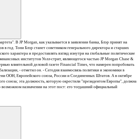
вартета".
В JP Morgan, как указывается в заявлении банка, Блэр принят на
ов в год.
Тони Блэр станет советником генерального директора и старших
ского характера и предоставлять взгляд изнутри на глобальные политические
 финансовых институтов Уолл-стрит, являющегося частью JP Morgan Chase &
тервью влиятельной деловой газете Financial Times, что намерен попробовать
ализации, - отметил он. - Сегодня взаимосвязь политики и экономики в
имени ООН, Европейского союза, России и Соединенных Штатов.
А в октябре
ого союза; эта должность, которую окрестили "президентом Европы", должна
го возможном назначении на этот пост: его тогдашний официальный