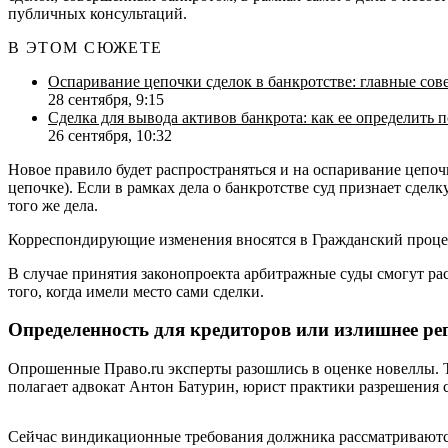
публичных консультаций.
В ЭТОМ СЮЖЕТЕ
Оспаривание цепочки сделок в банкротстве: главные сов
28 сентября, 9:15
Сделка для вывода активов банкрота: как ее определить 
26 сентября, 10:32
Новое правило будет распространяться и на оспаривание цепо
цепочке). Если в рамках дела о банкротстве суд признает сде
того же дела.
Корреспондирующие изменения вносятся в Гражданский проц
В случае принятия законопроекта арбитражные суды смогут рас
того, когда имели место сами сделки.
Определенность для кредиторов или излишнее ре
Опрошенные Право.ru эксперты разошлись в оценке новеллы. Та
полагает адвокат Антон Батурин, юрист практики разрешения 
Сейчас виндикационные требования должника рассматриваются в 