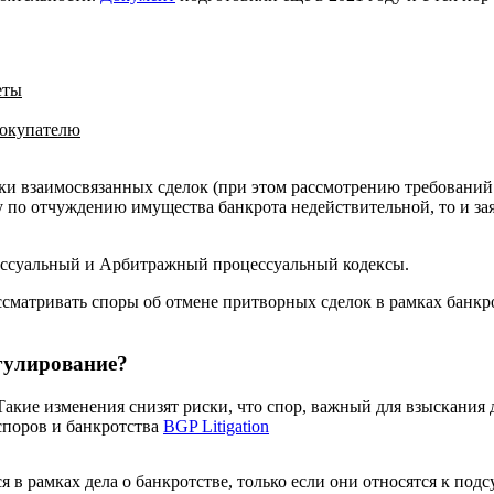
еты
покупателю
чки взаимосвязанных сделок (при этом рассмотрению требований
лку по отчуждению имущества банкрота недействительной, то и з
ессуальный и Арбитражный процессуальный кодексы.
сматривать споры об отмене притворных сделок в рамках банкро
гулирование?
кие изменения снизят риски, что спор, важный для взыскания д
споров и банкротства
BGP Litigation
рамках дела о банкротстве, только если они относятся к подсуд