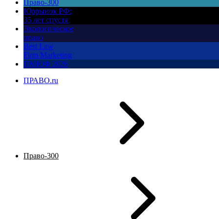
Право-300
Юррынок РФ:
35 лет спустя
Экологическое
право
Best Law
Firm Marketing
ПМЮФ 2026
ПРАВО.ru
Право-300