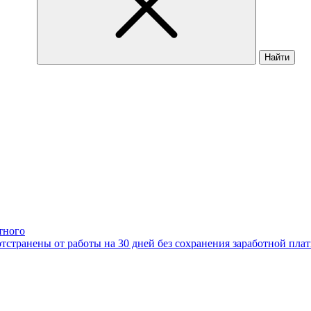
Найти
тного
странены от работы на 30 дней без сохранения заработной плат