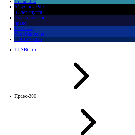
Право-300
Юррынок РФ:
35 лет спустя
Экологическое
право
Best Law
Firm Marketing
ПМЮФ 2026
ПРАВО.ru
Право-300