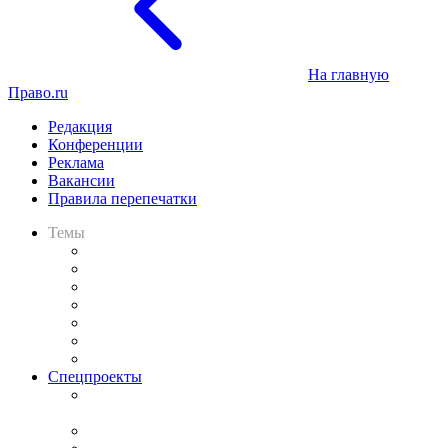
На главную
Право.ru
Редакция
Конференции
Реклама
Вакансии
Правила перепечатки
Темы
Практика
Законодательство
Процесс
Исследования
Рынок юридических услуг
Юридическое сообщество
Важнейшие правовые темы в прессе
Спецпроекты
Подкаст «В здравом уме
и твёрдой памяти»
Legal Design