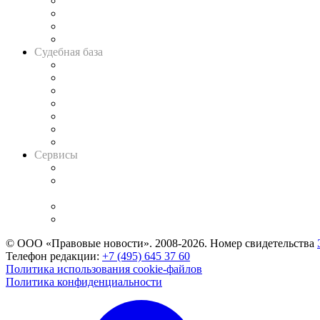
Банкротная панорама
Советы для литигаторов
Сговоры на торгах
Авто
Судебная база
Картотека арбитражных дел
Решения арбитражных судов
Календарь рассмотрения арбитражных дел
Досье судей
Информация о судах
RSS лента новостей
Вакансии для юристов
Сервисы
Справочно-правовая система
Casebook: мониторинг дел
и компаний
Caselook: поиск и анализ практики
CASE.ONE: управление юридической службой
© ООО «Правовые новости». 2008-2026.
Номер свидетельства
Телефон редакции:
+7 (495) 645 37 60
Политика использования cookie-файлов
Политика конфиденциальности