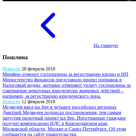
На главную
Пошлина
Новости
28 февраля 2018
Минфин отменит госпошлины за регистрацию юрлиц и ИП
Министерство финансов представило проект поправок в
Налоговый кодекс, которые отменяют уплату госпошлины за
совершение некоторых юридически значимых действий –
например, за регистрацию юридического лица.
Новости
12 февраля 2018
Медведев ввел tax free в четырех российских регионах
Дмитрий Медведев подписал постановления, тем самым
запустив пилотный проект tax free. Иностранные граждане
получат компенсацию НДС в Краснодарском крае,
Московской области, Москве и Санкт-Петербурге. Об этом
сообщается на сайте правительства.