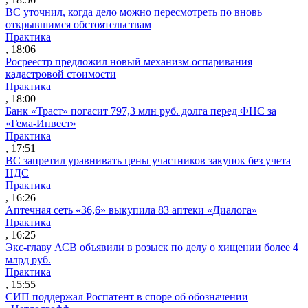
ВС уточнил, когда дело можно пересмотреть по вновь
открывшимся обстоятельствам
Практика
, 18:06
Росреестр предложил новый механизм оспаривания
кадастровой стоимости
Практика
, 18:00
Банк «Траст» погасит 797,3 млн руб. долга перед ФНС за
«Гема-Инвест»
Практика
, 17:51
ВС запретил уравнивать цены участников закупок без учета
НДС
Практика
, 16:26
Аптечная сеть «36,6» выкупила 83 аптеки «Диалога»
Практика
, 16:25
Экс-главу АСВ объявили в розыск по делу о хищении более 4
млрд руб.
Практика
, 15:55
СИП поддержал Роспатент в споре об обозначении