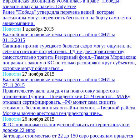
Евразийская ассоциация усомнилась в праве "Победы"
взимать плату за пакеты Duty Free
Ранее "Победа" утвердила перечень вещей, которые
пассажиры могут перевозить бесплатно на борту самолетов
авиакомпании.
Новости
1 декабря 2015
Важнейшие правовые темы в прессе - обзор СМИ за
01.12.2015
Санкции против турецкого бизнеса скоро могут ощутить на
себе российские потребители.–ГД не дает правительству
самостоятельно тратить Резервный фонд.–Тамара Морщакова:
поправки к закону о КС не только расширяют круг субъектов,
которые могут обращаться...
Новости
27 ноября 2015
Важнейшие правовые темы в прессе - обзор СМИ за
27.11.2015
Правительству дали два дня на подготовку запретов в
отношении Турции. –Президентский СПЧ очистят. –МАКу
отказали сертифицировать. –РФ может сама снизить
стоимость беспошлинных онлайн-покупок. –Тверской райсуд
Москвы заочно арестовал гендиректора изве...
Новости
26 ноября 2015
ФТС: пошлинами планируется облагать интернет-покупки
дороже 22 евро
За товары стоимостью от 22 до 150 евро россиянам придется