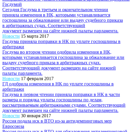
Госдумой
Сегодня Госдума в третьем и окончательном чтении
приняла изменения в НК, которыми устанавливается
госпошлина за обжалование или выдачу судебного приказа
в арбитражных судах. Соответствующий
документ размещен на сайте нижней палаты парламента.
Новости
15 марта 2017
Госдума приняла поправки в НК по уплате госпошлины в
арбитражи
Госдума во втором чтении одобрила изменения в НК,
которыми устанавливается госпошлина за обжалование или
выдачу судебного приказа в арбитражных судах.
Соответствующий документ размещен на сайте нижней
палаты парламента.
Новости
17 февраля 2017
ГД одобрила изменения в НК по уплате госпошлины в
арбитражи
Госдума в первом чтении приняла поправки в НК в части
размера и порядка уплаты госпошлины по делам,
рассматриваемым арбитражными судами. Соответствующий
документ размещен на сайте нижней палаты парламента.
Новости
30 января 2017
Россия подала иск в ВТО из-за антидемпинговых мер
Евросоюза
Россия подала иск в ВТО для обжалования антидемпинговой