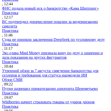
, 12:44
ФНС подала новый иск о банкротстве «Кама Шиппинг»
Практика
, 12:17
ВС подтвердил доначисление пошлин за модернизацию
самолета
Практика
, 11:46
Суды не приняли заключения DeepSeek по уголовному делу
Практика
, 11:17
Экс-глава Mind Money признала вину по делу о хищении и
дала показания на других фигурантов
Практика
, 10:44
Утренний обзор за 7 августа: смягчение банкротства для
селлеров и требования для статуса нацмодели ИИ
Обзор СМИ
, 09:22
Путин разрешил приватизацию аэропорта Шереметьево
Практика
, 19:07
Wildberries начнет страховать товары от ударов дронов
Практика
, 18:56