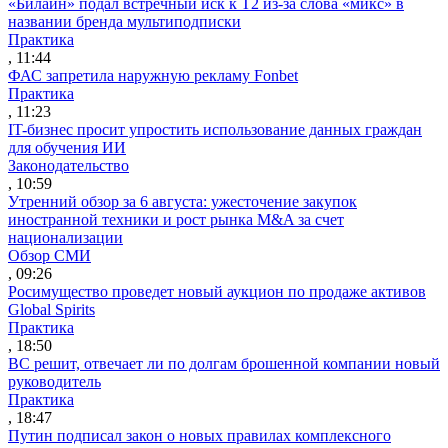
«Билайн» подал встречный иск к Т2 из-за слова «микс» в
названии бренда мультиподписки
Практика
, 11:44
ФАС запретила наружную рекламу Fonbet
Практика
, 11:23
IT-бизнес просит упростить использование данных граждан
для обучения ИИ
Законодательство
, 10:59
Утренний обзор за 6 августа: ужесточение закупок
иностранной техники и рост рынка M&A за счет
национализации
Обзор СМИ
, 09:26
Росимущество проведет новый аукцион по продаже активов
Global Spirits
Практика
, 18:50
ВС решит, отвечает ли по долгам брошенной компании новый
руководитель
Практика
, 18:47
Путин подписал закон о новых правилах комплексного