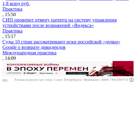
1,8 млрд руб.
Практика
, 15:50
СИП проверит отмену патента на систему управления
устройствами после возражений «Яндекса»
Практика
, 15:17
Суды 10 стран рассматривают иски российской «дочки»
Google о возврате дивидендов
Международная практика
, 14:09
Реклама
Адвокатское бюро Санкт-Петербурга «Вертикаль» ИНН 7841290773
Реклама
АО"Право.ру" ИНН: 7708095468