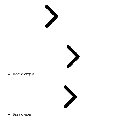
Досье судей
База судов