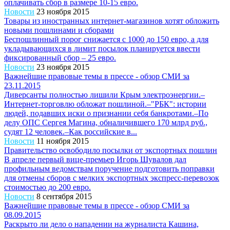
оплачивать сбор в размере 10-15 евро.
Новости
23 ноября 2015
Товары из иностранных интернет-магазинов хотят обложить
новыми пошлинами и сборами
Беспошлинный порог снижается с 1000 до 150 евро, а для
укладывающихся в лимит посылок планируется ввести
фиксированный сбор – 25 евро.
Новости
23 ноября 2015
Важнейшие правовые темы в прессе - обзор СМИ за
23.11.2015
Диверсанты полностью лишили Крым электроэнергии.–
Интернет-торговлю обложат пошлиной.–"РБК": истории
людей, подавших иски о признании себя банкротами.–По
делу ОПС Сергея Магина, обналичившего 170 млрд руб.,
судят 12 человек.–Как российские в...
Новости
11 ноября 2015
Правительство освободило посылки от экспортных пошлин
В апреле первый вице-премьер Игорь Шувалов дал
профильным ведомствам поручение подготовить поправки
для отмены сборов с мелких экспортных экспресс-перевозок
стоимостью до 200 евро.
Новости
8 сентября 2015
Важнейшие правовые темы в прессе - обзор СМИ за
08.09.2015
Раскрыто ли дело о нападении на журналиста Кашина,