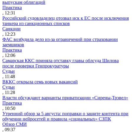
выпускам облигаций
Практика
, 12:31
Российский судовладелец отозвал иск к ЕС после исключения
танкера из санкционных списков
Санкции
, 12:23
ФАС возбудила дело из-за ограничений при страховании
заемщиков
Практика
, 12:06
Самарская ККС приняла отставку главы облсуда Шилова
после проверки Генпрокуратуры
Судьи
, 11:48
ВККС открыла семь новых вакансий
Судьи
, 11:28
Власти обсуждают варианты приватизации «Сирены-Трэвел»
Практика
, 10:50
Утренний обзор за 5 августа: поправки о защите контента при
обучении нейросетей и правила «социальных» СЗПК
Обзор СМИ
, 09:37