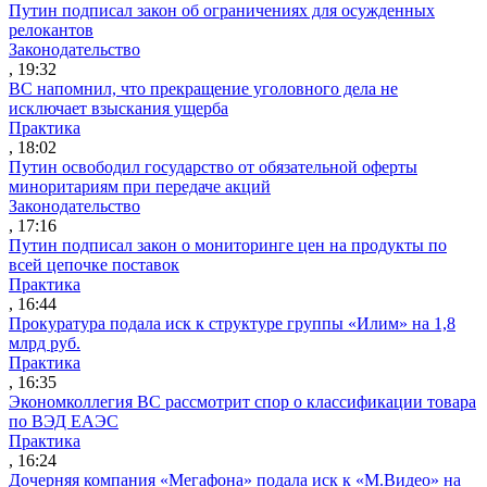
Путин подписал закон об ограничениях для осужденных
релокантов
Законодательство
, 19:32
ВС напомнил, что прекращение уголовного дела не
исключает взыскания ущерба
Практика
, 18:02
Путин освободил государство от обязательной оферты
миноритариям при передаче акций
Законодательство
, 17:16
Путин подписал закон о мониторинге цен на продукты по
всей цепочке поставок
Практика
, 16:44
Прокуратура подала иск к структуре группы «Илим» на 1,8
млрд руб.
Практика
, 16:35
Экономколлегия ВС рассмотрит спор о классификации товара
по ВЭД ЕАЭС
Практика
, 16:24
Дочерняя компания «Мегафона» подала иск к «М.Видео» на