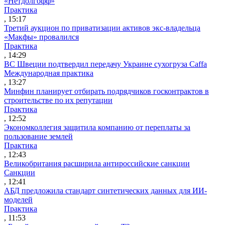
«Нетдолгофф»
Практика
, 15:17
Третий аукцион по приватизации активов экс-владельца
«Макфы» провалился
Практика
, 14:29
ВС Швеции подтвердил передачу Украине сухогруза Caffa
Международная практика
, 13:27
Минфин планирует отбирать подрядчиков госконтрактов в
строительстве по их репутации
Практика
, 12:52
Экономколлегия защитила компанию от переплаты за
пользование землей
Практика
, 12:43
Великобритания расширила антироссийские санкции
Санкции
, 12:41
АБД предложила стандарт синтетических данных для ИИ-
моделей
Практика
, 11:53