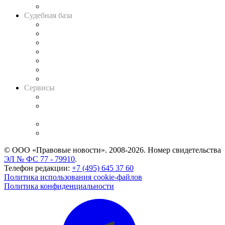
Авто
Судебная база
Картотека арбитражных дел
Решения арбитражных судов
Календарь рассмотрения арбитражных дел
Досье судей
Информация о судах
RSS лента новостей
Вакансии для юристов
Сервисы
Справочно-правовая система
Casebook: мониторинг дел
и компаний
Caselook: поиск и анализ практики
CASE.ONE: управление юридической службой
© ООО «Правовые новости». 2008-2026.
Номер свидетельства
ЭЛ № ФС 77 - 79910
.
Телефон редакции:
+7 (495) 645 37 60
Политика использования cookie-файлов
Политика конфиденциальности