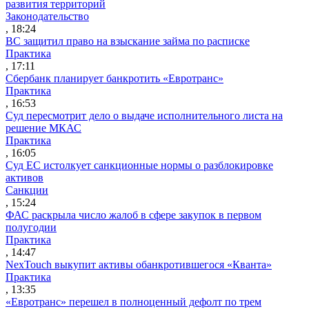
развития территорий
Законодательство
, 18:24
ВС защитил право на взыскание займа по расписке
Практика
, 17:11
Сбербанк планирует банкротить «Евротранс»
Практика
, 16:53
Суд пересмотрит дело о выдаче исполнительного листа на
решение МКАС
Практика
, 16:05
Суд ЕС истолкует санкционные нормы о разблокировке
активов
Санкции
, 15:24
ФАС раскрыла число жалоб в сфере закупок в первом
полугодии
Практика
, 14:47
NexTouch выкупит активы обанкротившегося «Кванта»
Практика
, 13:35
«Евротранс» перешел в полноценный дефолт по трем