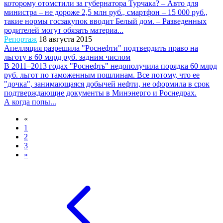
которому отомстили за губернатора Турчака? – Авто для
министра – не дороже 2,5 млн руб., смартфон – 15 000 руб.,
такие нормы госзакупок вводит Белый дом. – Разведенных
родителей могут обязать материа...
Репортаж
18 августа 2015
Апелляция разрешила "Роснефти" подтвердить право на
льготу в 60 млрд руб. задним числом
В 2011–2013 годах "Роснефть" недополучила порядка 60 млрд
руб. льгот по таможенным пошлинам. Все потому, что ее
"дочка", занимающаяся добычей нефти, не оформила в срок
подтверждающие документы в Минэнерго и Роснедрах.
А когда попы...
«
1
2
3
»