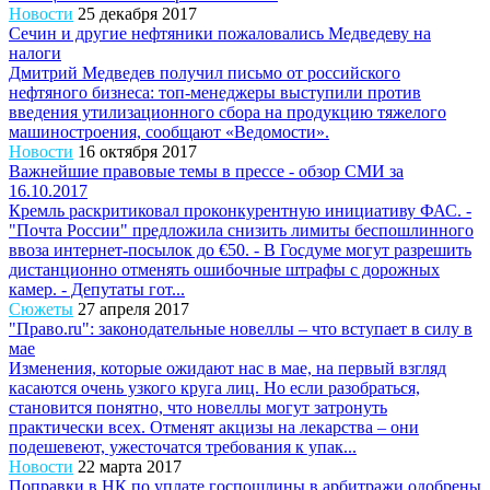
Новости
25 декабря 2017
Сечин и другие нефтяники пожаловались Медведеву на
налоги
Дмитрий Медведев получил письмо от российского
нефтяного бизнеса: топ-менеджеры выступили против
введения утилизационного сбора на продукцию тяжелого
машиностроения, сообщают «Ведомости».
Новости
16 октября 2017
Важнейшие правовые темы в прессе - обзор СМИ за
16.10.2017
Кремль раскритиковал проконкурентную инициативу ФАС. -
"Почта России" предложила снизить лимиты беспошлинного
ввоза интернет-посылок до €50. - В Госдуме могут разрешить
дистанционно отменять ошибочные штрафы с дорожных
камер. - Депутаты гот...
Сюжеты
27 апреля 2017
"Право.ru": законодательные новеллы – что вступает в силу в
мае
Изменения, которые ожидают нас в мае, на первый взгляд
касаются очень узкого круга лиц. Но если разобраться,
становится понятно, что новеллы могут затронуть
практически всех. Отменят акцизы на лекарства – они
подешевеют, ужесточатся требования к упак...
Новости
22 марта 2017
Поправки в НК по уплате госпошлины в арбитражи одобрены