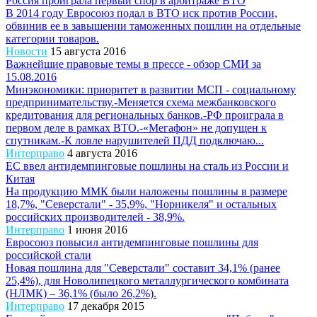
Россия проиграла первый спор в арбитраже ВТО
В 2014 году Евросоюз подал в ВТО иск против России,
обвинив ее в завышении таможенных пошлин на отдельные
категории товаров.
Новости
15 августа 2016
Важнейшие правовые темы в прессе - обзор СМИ за
15.08.2016
Минэкономики: приоритет в развитии МСП - социальному
предпринимательству.-Меняется схема межбанковского
кредитования для региональных банков.-РФ проиграла в
первом деле в рамках ВТО.-«Мегафон» не допущен к
спутникам.-К ловле нарушителей ПДД подключаю...
Интерправо
4 августа 2016
ЕС ввел антидемпинговые пошлины на сталь из России и
Китая
На продукцию ММК были наложены пошлины в размере
18,7%, "Северстали" - 35,9%, "Норникеля" и остальных
российских производителей - 38,9%.
Интерправо
1 июня 2016
Евросоюз повысил антидемпинговые пошлины для
российской стали
Новая пошлина для "Северстали" составит 34,1% (ранее
25,4%), для Новолипецкого металлургического комбината
(НЛМК) – 36,1% (было 26,2%).
Интерправо
17 декабря 2015