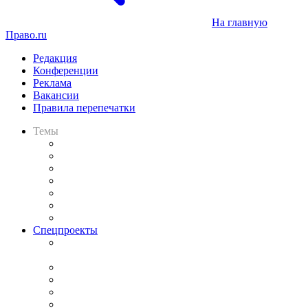
На главную
Право.ru
Редакция
Конференции
Реклама
Вакансии
Правила перепечатки
Темы
Практика
Законодательство
Процесс
Исследования
Рынок юридических услуг
Юридическое сообщество
Важнейшие правовые темы в прессе
Спецпроекты
Подкаст «В здравом уме
и твёрдой памяти»
Legal Design
Банкротная панорама
Советы для литигаторов
Сговоры на торгах