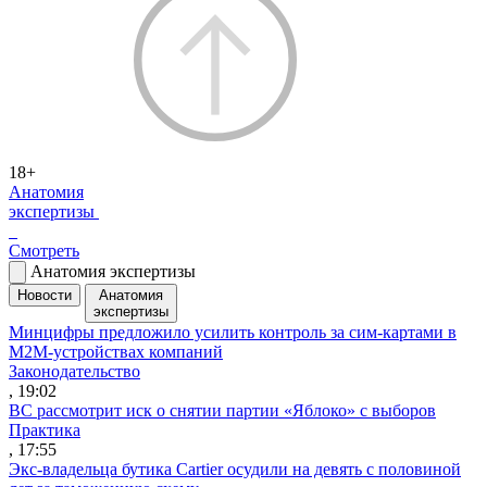
18+
Анатомия
экспертизы
Смотреть
Анатомия экспертизы
Новости
Анатомия
экспертизы
Минцифры предложило усилить контроль за сим-картами в
M2M-устройствах компаний
Законодательство
, 19:02
ВС рассмотрит иск о снятии партии «Яблоко» с выборов
Практика
, 17:55
Экс-владельца бутика Cartier осудили на девять с половиной