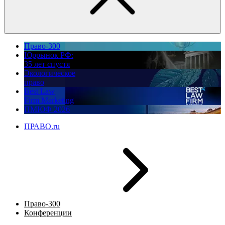
Право-300
Юррынок РФ:
35 лет спустя
Экологическое
право
Best Law
Firm Marketing
ПМЮФ 2026
ПРАВО.ru
Право-300
Конференции