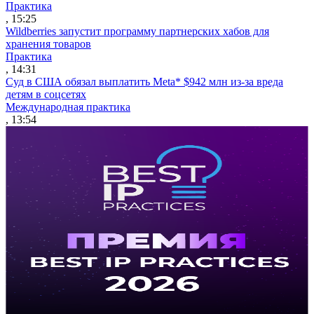
Практика
, 15:25
Wildberries запустит программу партнерских хабов для
хранения товаров
Практика
, 14:31
Суд в США обязал выплатить Meta* $942 млн из-за вреда
детям в соцсетях
Международная практика
, 13:54