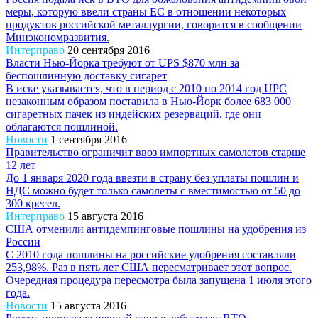
меры, которую ввели страны ЕС в отношении некоторых
продуктов российской металлургии, говорится в сообщении
Минэкономразвития.
Интерправо
20 сентября 2016
Власти Нью-Йорка требуют от UPS $870 млн за
беспошлинную доставку сигарет
В иске указывается, что в период с 2010 по 2014 год UPC
незаконным образом поставила в Нью-Йорк более 683 000
сигаретных пачек из индейских резерваций, где они
облагаются пошлиной.
Новости
1 сентября 2016
Правительство ограничит ввоз импортных самолетов старше
12 лет
До 1 января 2020 года ввезти в страну без уплаты пошлин и
НДС можно будет только самолеты с вместимостью от 50 до
300 кресел.
Интерправо
15 августа 2016
США отменили антидемпинговые пошлины на удобрения из
России
С 2010 года пошлины на российские удобрения составляли
253,98%. Раз в пять лет США пересматривает этот вопрос.
Очередная процедура пересмотра была запущена 1 июля этого
года.
Новости
15 августа 2016