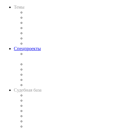
Темы
Практика
Законодательство
Процесс
Исследования
Рынок юридических услуг
Юридическое сообщество
Важнейшие правовые темы в прессе
Спецпроекты
Подкаст «В здравом уме
и твёрдой памяти»
Legal Design
Банкротная панорама
Советы для литигаторов
Сговоры на торгах
Авто
Судебная база
Картотека арбитражных дел
Решения арбитражных судов
Календарь рассмотрения арбитражных дел
Досье судей
Информация о судах
RSS лента новостей
Вакансии для юристов