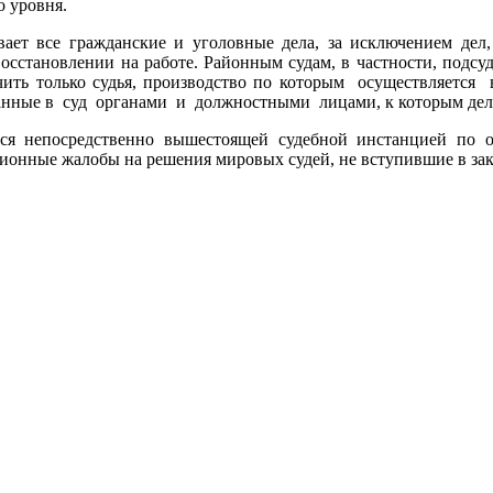
о уровня.
вает все гражданские и уголовные дела, за исключением де
восстановлении на работе. Районным судам, в частности, подс
ить только судья, производство по которым осуществляется
нные в суд органами и должностными лицами, к которым дел
ется непосредственно вышестоящей судебной инстанцией по
ционные жалобы на решения мировых судей, не вступившие в за