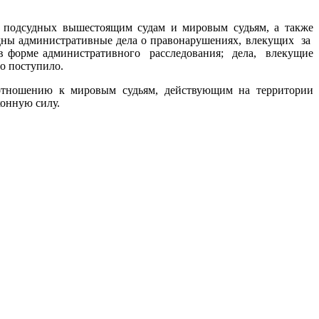
л, подсудных вышестоящим судам и мировым судьям, а также
удны административные дела о правонарушениях, влекущих за
 в форме административного расследования; дела, влекущие
о поступило.
 отношению к мировым судьям, действующим на территории
конную силу.