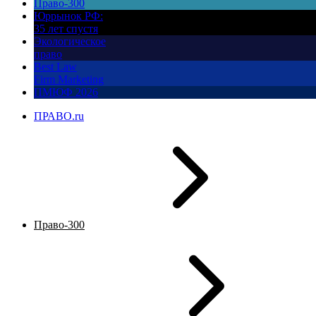
Право-300
Юррынок РФ:
35 лет спустя
Экологическое
право
Best Law
Firm Marketing
ПМЮФ 2026
ПРАВО.ru
Право-300