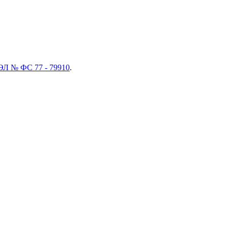
ЭЛ № ФС 77 - 79910
.