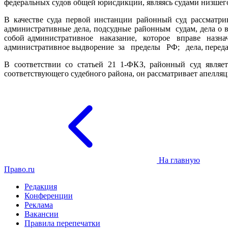
федеральных судов общей юрисдикции, являясь судами низшег
В качестве суда первой инстанции районный суд рассматри
административные дела, подсудные районным судам, дела о 
собой административное наказание, которое вправе назнач
административное выдворение за пределы РФ; дела, переда
В соответствии со статьей 21 1-ФКЗ, районный суд явля
соответствующего судебного района, он рассматривает апелля
На главную
Право.ru
Редакция
Конференции
Реклама
Вакансии
Правила перепечатки