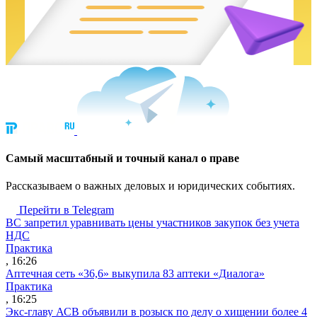
Cамый масштабный и точный канал о праве
Рассказываем о важных деловых и юридических событиях.
Перейти в Telegram
ВС запретил уравнивать цены участников закупок без учета
НДС
Практика
, 16:26
Аптечная сеть «36,6» выкупила 83 аптеки «Диалога»
Практика
, 16:25
Экс-главу АСВ объявили в розыск по делу о хищении более 4