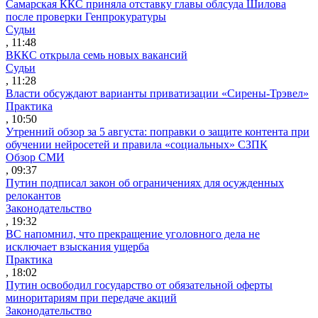
Самарская ККС приняла отставку главы облсуда Шилова
после проверки Генпрокуратуры
Судьи
, 11:48
ВККС открыла семь новых вакансий
Судьи
, 11:28
Власти обсуждают варианты приватизации «Сирены-Трэвел»
Практика
, 10:50
Утренний обзор за 5 августа: поправки о защите контента при
обучении нейросетей и правила «социальных» СЗПК
Обзор СМИ
, 09:37
Путин подписал закон об ограничениях для осужденных
релокантов
Законодательство
, 19:32
ВС напомнил, что прекращение уголовного дела не
исключает взыскания ущерба
Практика
, 18:02
Путин освободил государство от обязательной оферты
миноритариям при передаче акций
Законодательство