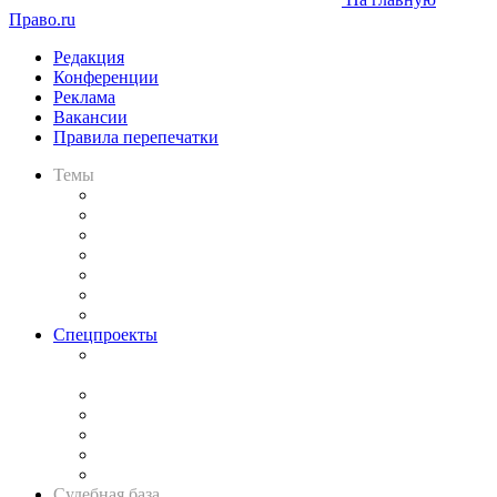
Право.ru
Редакция
Конференции
Реклама
Вакансии
Правила перепечатки
Темы
Практика
Законодательство
Процесс
Исследования
Рынок юридических услуг
Юридическое сообщество
Важнейшие правовые темы в прессе
Спецпроекты
Подкаст «В здравом уме
и твёрдой памяти»
Legal Design
Банкротная панорама
Советы для литигаторов
Сговоры на торгах
Авто
Судебная база