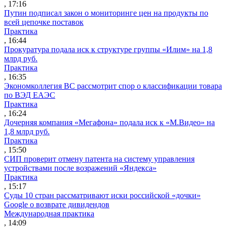
, 17:16
Путин подписал закон о мониторинге цен на продукты по
всей цепочке поставок
Практика
, 16:44
Прокуратура подала иск к структуре группы «Илим» на 1,8
млрд руб.
Практика
, 16:35
Экономколлегия ВС рассмотрит спор о классификации товара
по ВЭД ЕАЭС
Практика
, 16:24
Дочерняя компания «Мегафона» подала иск к «М.Видео» на
1,8 млрд руб.
Практика
, 15:50
СИП проверит отмену патента на систему управления
устройствами после возражений «Яндекса»
Практика
, 15:17
Суды 10 стран рассматривают иски российской «дочки»
Google о возврате дивидендов
Международная практика
, 14:09