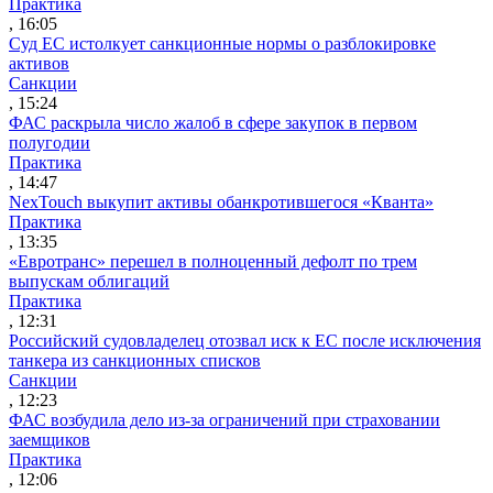
Практика
, 16:05
Суд ЕС истолкует санкционные нормы о разблокировке
активов
Санкции
, 15:24
ФАС раскрыла число жалоб в сфере закупок в первом
полугодии
Практика
, 14:47
NexTouch выкупит активы обанкротившегося «Кванта»
Практика
, 13:35
«Евротранс» перешел в полноценный дефолт по трем
выпускам облигаций
Практика
, 12:31
Российский судовладелец отозвал иск к ЕС после исключения
танкера из санкционных списков
Санкции
, 12:23
ФАС возбудила дело из-за ограничений при страховании
заемщиков
Практика
, 12:06