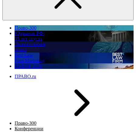
Право-300
Юррынок РФ:
35 лет спустя
Экологическое
право
Best Law
Firm Marketing
ПМЮФ 2026
ПРАВО.ru
Право-300
Конференции