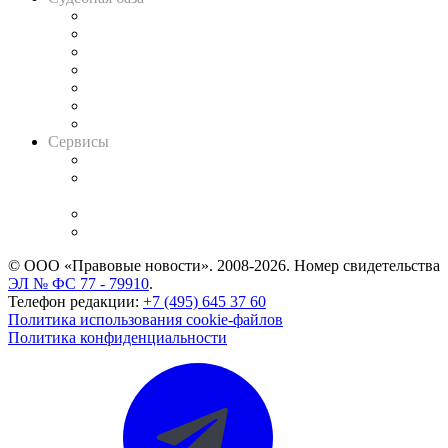
Картотека арбитражных дел
Решения арбитражных судов
Календарь рассмотрения арбитражных дел
Досье судей
Информация о судах
RSS лента новостей
Вакансии для юристов
Сервисы
Справочно-правовая система
Casebook: мониторинг дел
и компаний
Caselook: поиск и анализ практики
CASE.ONE: управление юридической службой
© ООО «Правовые новости». 2008-2026.
Номер свидетельства
ЭЛ № ФС 77 - 79910
.
Телефон редакции:
+7 (495) 645 37 60
Политика использования cookie-файлов
Политика конфиденциальности