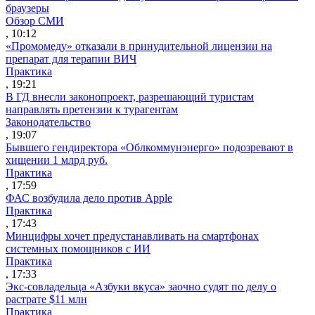
браузеры
Обзор СМИ
, 10:12
«Промомеду» отказали в принудительной лицензии на
препарат для терапии ВИЧ
Практика
, 19:21
В ГД внесли законопроект, разрешающий туристам
направлять претензии к турагентам
Законодательство
, 19:07
Бывшего гендиректора «Облкоммунэнерго» подозревают в
хищении 1 млрд руб.
Практика
, 17:59
ФАС возбудила дело против Apple
Практика
, 17:43
Минцифры хочет предустанавливать на смартфонах
системных помощников с ИИ
Практика
, 17:33
Экс-совладельца «Азбуки вкуса» заочно судят по делу о
растрате $11 млн
Практика