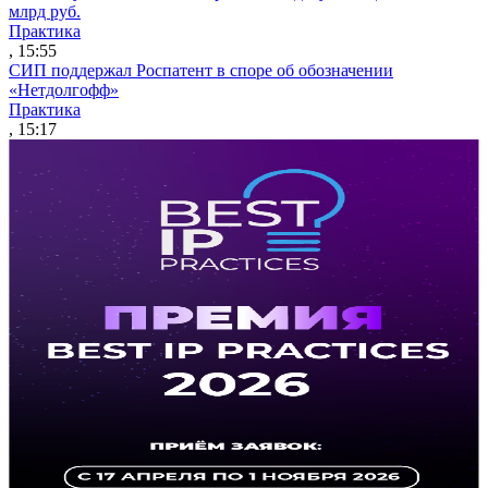
млрд руб.
Практика
, 15:55
СИП поддержал Роспатент в споре об обозначении
«Нетдолгофф»
Практика
, 15:17