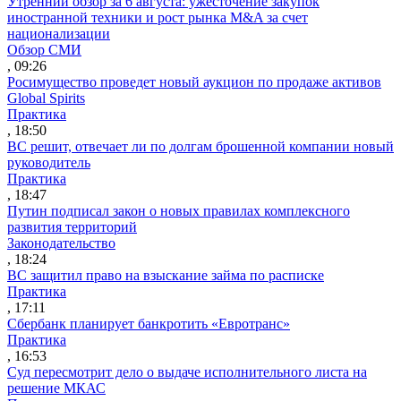
Утренний обзор за 6 августа: ужесточение закупок
иностранной техники и рост рынка M&A за счет
национализации
Обзор СМИ
, 09:26
Росимущество проведет новый аукцион по продаже активов
Global Spirits
Практика
, 18:50
ВС решит, отвечает ли по долгам брошенной компании новый
руководитель
Практика
, 18:47
Путин подписал закон о новых правилах комплексного
развития территорий
Законодательство
, 18:24
ВС защитил право на взыскание займа по расписке
Практика
, 17:11
Сбербанк планирует банкротить «Евротранс»
Практика
, 16:53
Суд пересмотрит дело о выдаче исполнительного листа на
решение МКАС