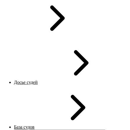
Досье судей
База судов