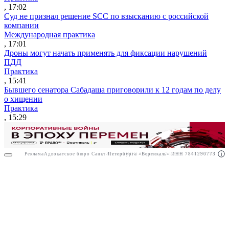
, 17:02
Суд не признал решение SCC по взысканию с российской
компании
Международная практика
, 17:01
Дроны могут начать применять для фиксации нарушений
ПДД
Практика
, 15:41
Бывшего сенатора Сабадаша приговорили к 12 годам по делу
о хищении
Практика
, 15:29
Реклама
Адвокатское бюро Санкт-Петербурга «Вертикаль» ИНН 7841290773
Реклама
ООО "Право.ру" ИНН: 7704835288