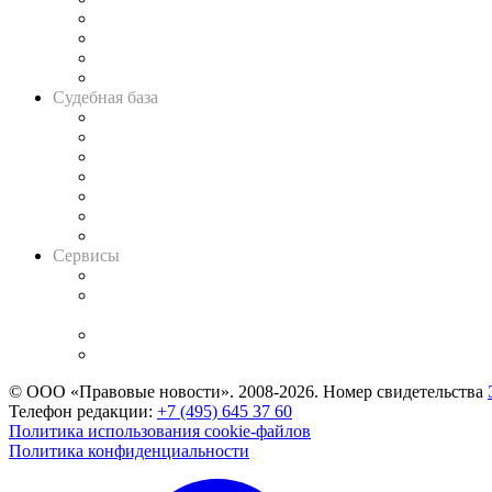
Банкротная панорама
Советы для литигаторов
Сговоры на торгах
Авто
Судебная база
Картотека арбитражных дел
Решения арбитражных судов
Календарь рассмотрения арбитражных дел
Досье судей
Информация о судах
RSS лента новостей
Вакансии для юристов
Сервисы
Справочно-правовая система
Casebook: мониторинг дел
и компаний
Caselook: поиск и анализ практики
CASE.ONE: управление юридической службой
© ООО «Правовые новости». 2008-2026.
Номер свидетельства
Телефон редакции:
+7 (495) 645 37 60
Политика использования cookie-файлов
Политика конфиденциальности