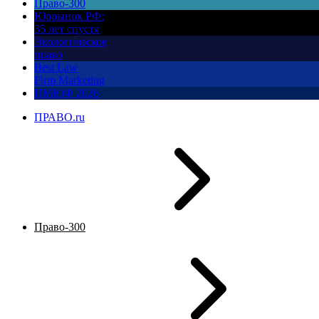
Право-300
Юррынок РФ:
35 лет спустя
Экологическое
право
Best Law
Firm Marketing
ПМЮФ 2026
ПРАВО.ru
Право-300