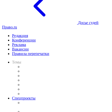
Досье судей
Право.ru
Редакция
Конференции
Реклама
Вакансии
Правила перепечатки
Темы
Практика
Законодательство
Процесс
Исследования
Рынок юридических услуг
Юридическое сообщество
Важнейшие правовые темы в прессе
Спецпроекты
Подкаст «В здравом уме
и твёрдой памяти»
Legal Design