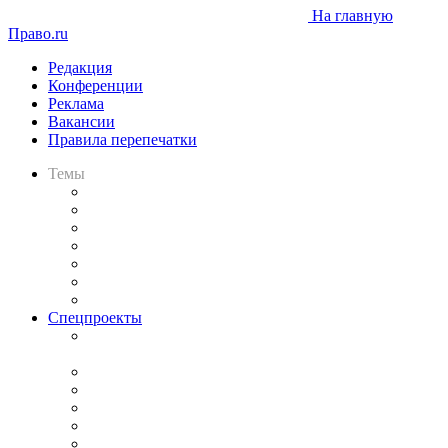
На главную
Право.ru
Редакция
Конференции
Реклама
Вакансии
Правила перепечатки
Темы
Практика
Законодательство
Процесс
Исследования
Рынок юридических услуг
Юридическое сообщество
Важнейшие правовые темы в прессе
Спецпроекты
Подкаст «В здравом уме
и твёрдой памяти»
Legal Design
Банкротная панорама
Советы для литигаторов
Сговоры на торгах
Авто