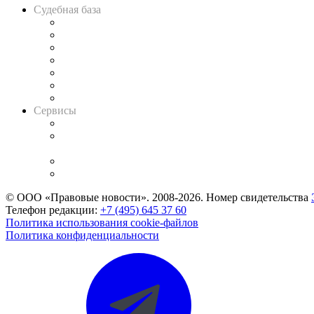
Судебная база
Картотека арбитражных дел
Решения арбитражных судов
Календарь рассмотрения арбитражных дел
Досье судей
Информация о судах
RSS лента новостей
Вакансии для юристов
Сервисы
Справочно-правовая система
Casebook: мониторинг дел
и компаний
Caselook: поиск и анализ практики
CASE.ONE: управление юридической службой
© ООО «Правовые новости». 2008-2026.
Номер свидетельства
Телефон редакции:
+7 (495) 645 37 60
Политика использования cookie-файлов
Политика конфиденциальности