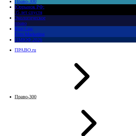
Право-300
Юррынок РФ:
35 лет спустя
Экологическое
право
Best Law
Firm Marketing
ПМЮФ 2026
ПРАВО.ru
Право-300