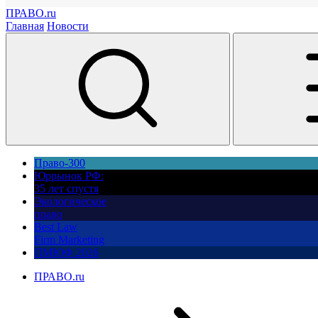
ПРАВО.ru
Главная
Новости
Право-300
Юррынок РФ:
35 лет спустя
Экологическое
право
Best Law
Firm Marketing
ПМЮФ 2026
ПРАВО.ru