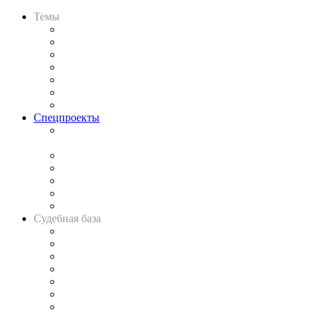
Темы
Практика
Законодательство
Процесс
Исследования
Рынок юридических услуг
Юридическое сообщество
Важнейшие правовые темы в прессе
Спецпроекты
Подкаст «В здравом уме
и твёрдой памяти»
Legal Design
Банкротная панорама
Советы для литигаторов
Сговоры на торгах
Авто
Судебная база
Картотека арбитражных дел
Решения арбитражных судов
Календарь рассмотрения арбитражных дел
Досье судей
Информация о судах
RSS лента новостей
Вакансии для юристов