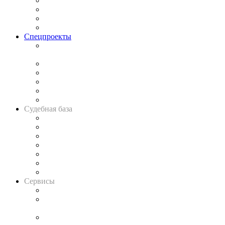
Исследования
Рынок юридических услуг
Юридическое сообщество
Важнейшие правовые темы в прессе
Спецпроекты
Подкаст «В здравом уме
и твёрдой памяти»
Legal Design
Банкротная панорама
Советы для литигаторов
Сговоры на торгах
Авто
Судебная база
Картотека арбитражных дел
Решения арбитражных судов
Календарь рассмотрения арбитражных дел
Досье судей
Информация о судах
RSS лента новостей
Вакансии для юристов
Сервисы
Справочно-правовая система
Casebook: мониторинг дел
и компаний
Caselook: поиск и анализ практики