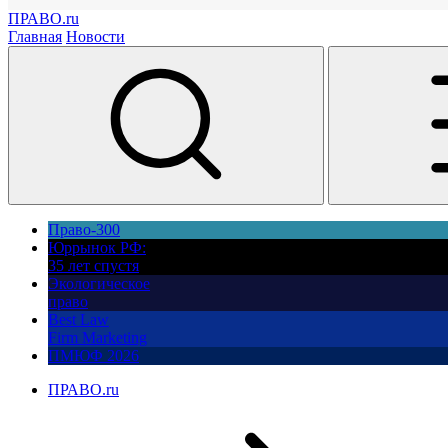
ПРАВО.ru
Главная
Новости
Право-300
Юррынок РФ:
35 лет спустя
Экологическое
право
Best Law
Firm Marketing
ПМЮФ 2026
ПРАВО.ru