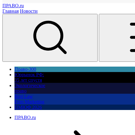
ПРАВО.ru
Главная
Новости
Право-300
Юррынок РФ:
35 лет спустя
Экологическое
право
Best Law
Firm Marketing
ПМЮФ 2026
ПРАВО.ru