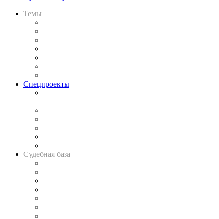
Темы
Практика
Законодательство
Процесс
Исследования
Рынок юридических услуг
Юридическое сообщество
Важнейшие правовые темы в прессе
Спецпроекты
Подкаст «В здравом уме
и твёрдой памяти»
Legal Design
Банкротная панорама
Советы для литигаторов
Сговоры на торгах
Авто
Судебная база
Картотека арбитражных дел
Решения арбитражных судов
Календарь рассмотрения арбитражных дел
Досье судей
Информация о судах
RSS лента новостей
Вакансии для юристов