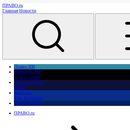
ПРАВО.ru
Главная
Новости
Право-300
Юррынок РФ:
35 лет спустя
Экологическое
право
Best Law
Firm Marketing
ПМЮФ 2026
ПРАВО.ru