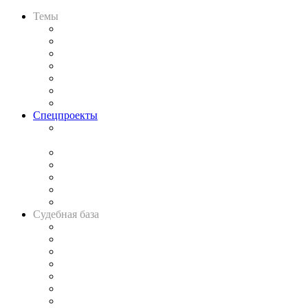
Темы
Практика
Законодательство
Процесс
Исследования
Рынок юридических услуг
Юридическое сообщество
Важнейшие правовые темы в прессе
Спецпроекты
Подкаст «В здравом уме
и твёрдой памяти»
Legal Design
Банкротная панорама
Советы для литигаторов
Сговоры на торгах
Авто
Судебная база
Картотека арбитражных дел
Решения арбитражных судов
Календарь рассмотрения арбитражных дел
Досье судей
Информация о судах
RSS лента новостей
Вакансии для юристов