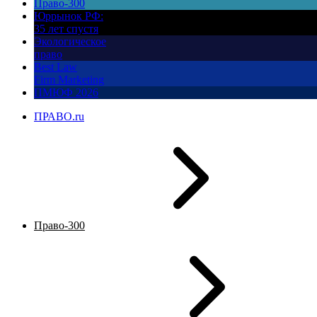
Право-300
Юррынок РФ:
35 лет спустя
Экологическое
право
Best Law
Firm Marketing
ПМЮФ 2026
ПРАВО.ru
Право-300