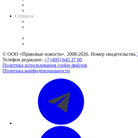
RSS лента новостей
Вакансии для юристов
Сервисы
Справочно-правовая система
Casebook: мониторинг дел
и компаний
Caselook: поиск и анализ практики
CASE.ONE: управление юридической службой
© ООО «Правовые новости». 2008-2026.
Номер свидетельства
Телефон редакции:
+7 (495) 645 37 60
Политика использования cookie-файлов
Политика конфиденциальности