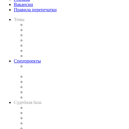
Вакансии
Правила перепечатки
Темы
Практика
Законодательство
Процесс
Исследования
Рынок юридических услуг
Юридическое сообщество
Важнейшие правовые темы в прессе
Спецпроекты
Подкаст «В здравом уме
и твёрдой памяти»
Legal Design
Банкротная панорама
Советы для литигаторов
Сговоры на торгах
Авто
Судебная база
Картотека арбитражных дел
Решения арбитражных судов
Календарь рассмотрения арбитражных дел
Досье судей
Информация о судах