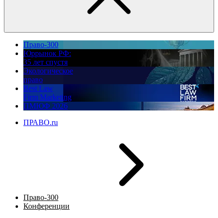
Право-300
Юррынок РФ:
35 лет спустя
Экологическое
право
Best Law
Firm Marketing
ПМЮФ 2026
ПРАВО.ru
Право-300
Конференции