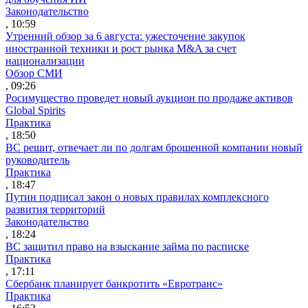
Законодательство
, 10:59
Утренний обзор за 6 августа: ужесточение закупок
иностранной техники и рост рынка M&A за счет
национализации
Обзор СМИ
, 09:26
Росимущество проведет новый аукцион по продаже активов
Global Spirits
Практика
, 18:50
ВС решит, отвечает ли по долгам брошенной компании новый
руководитель
Практика
, 18:47
Путин подписал закон о новых правилах комплексного
развития территорий
Законодательство
, 18:24
ВС защитил право на взыскание займа по расписке
Практика
, 17:11
Сбербанк планирует банкротить «Евротранс»
Практика