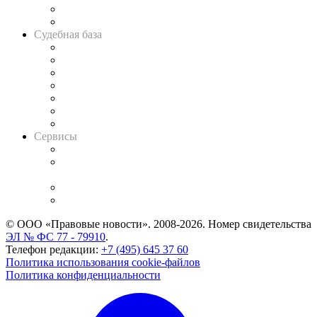
Сговоры на торгах
Авто
Судебная база
Картотека арбитражных дел
Решения арбитражных судов
Календарь рассмотрения арбитражных дел
Досье судей
Информация о судах
RSS лента новостей
Вакансии для юристов
Сервисы
Справочно-правовая система
Casebook: мониторинг дел
и компаний
Caselook: поиск и анализ практики
CASE.ONE: управление юридической службой
© ООО «Правовые новости». 2008-2026.
Номер свидетельства
ЭЛ № ФС 77 - 79910
.
Телефон редакции:
+7 (495) 645 37 60
Политика использования cookie-файлов
Политика конфиденциальности