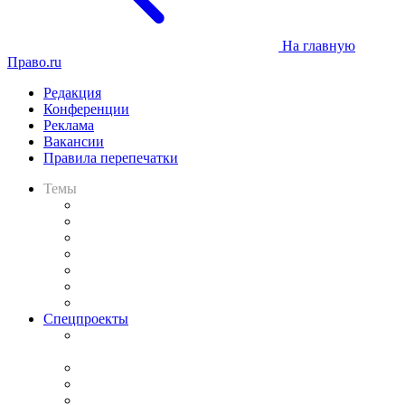
На главную
Право.ru
Редакция
Конференции
Реклама
Вакансии
Правила перепечатки
Темы
Практика
Законодательство
Процесс
Исследования
Рынок юридических услуг
Юридическое сообщество
Важнейшие правовые темы в прессе
Спецпроекты
Подкаст «В здравом уме
и твёрдой памяти»
Legal Design
Банкротная панорама
Советы для литигаторов