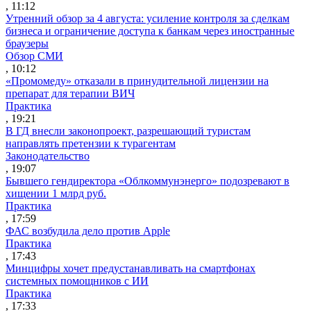
, 11:12
Утренний обзор за 4 августа: усиление контроля за сделкам
бизнеса и ограничение доступа к банкам через иностранные
браузеры
Обзор СМИ
, 10:12
«Промомеду» отказали в принудительной лицензии на
препарат для терапии ВИЧ
Практика
, 19:21
В ГД внесли законопроект, разрешающий туристам
направлять претензии к турагентам
Законодательство
, 19:07
Бывшего гендиректора «Облкоммунэнерго» подозревают в
хищении 1 млрд руб.
Практика
, 17:59
ФАС возбудила дело против Apple
Практика
, 17:43
Минцифры хочет предустанавливать на смартфонах
системных помощников с ИИ
Практика
, 17:33