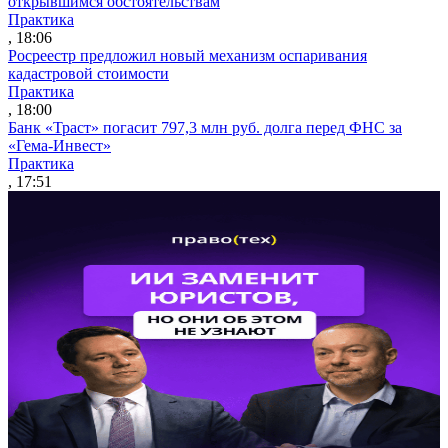
открывшимся обстоятельствам
Практика
, 18:06
Росреестр предложил новый механизм оспаривания
кадастровой стоимости
Практика
, 18:00
Банк «Траст» погасит 797,3 млн руб. долга перед ФНС за
«Гема-Инвест»
Практика
, 17:51