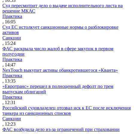
, 16:53
Суд пересмотрит дело о выдаче исполнительного листа на
решение МКАС
Практика
, 16:05
Суд ЕС истолкует санкционные нормы о разблокировке
активов
Санкции
, 15:24
ФАС раскрыла число жалоб в сфере закупок в первом
полугодии
Практика
, 14:47
NexTouch выкупит активы обанкротившегося «Кванта»
Практика
, 13:35
«Евротранс» перешел в полноценный дефолт по трем
выпускам облигаций
Практика
, 12:31
Российский судовладелец отозвал иск к ЕС после исключения
танкера из санкционных списков
Санкции
, 12:23
ФАС возбудила дело из-за ограничений при страховании