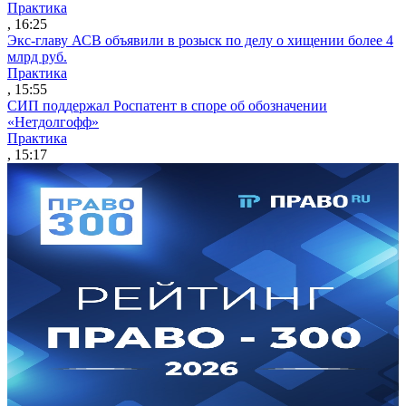
Практика
, 16:25
Экс-главу АСВ объявили в розыск по делу о хищении более 4
млрд руб.
Практика
, 15:55
СИП поддержал Роспатент в споре об обозначении
«Нетдолгофф»
Практика
, 15:17