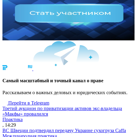
Cамый масштабный и точный канал о праве
Рассказываем о важных деловых и юридических событиях.
Перейти в Telegram
Третий аукцион по приватизации активов экс-владельца
«Макфы» провалился
Практика
, 14:29
ВС Швеции подтвердил передачу Украине сухогруза Caffa
Международная практика