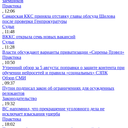
заемщиков
Практика
, 12:06
Самарская ККС приняла отставку главы облсуда Шилова
после проверки Генпрокуратуры
Судьи
, 11:48
ВККС открыла семь новых вакансий
Судьи
, 11:28
Власти обсуждают варианты приватизации «Сирены-Трэвел»
Практика
, 10:50
Утренний обзор за 5 августа: поправки о защите контента при
обучении нейросетей и правила «социальных» СЗПК
Обзор СМИ
, 09:37
Путин подписал закон об ограничениях для осужденных
релокантов
Законодательство
, 19:32
ВС напомнил, что прекращение уголовного дела не
исключает взыскания ущерба
Практика
, 18:02