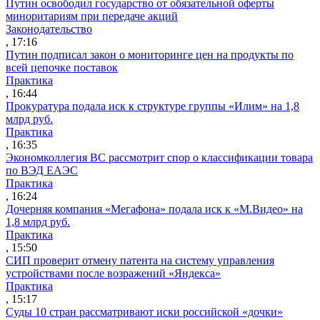
Путин освободил государство от обязательной оферты
миноритариям при передаче акций
Законодательство
, 17:16
Путин подписал закон о мониторинге цен на продукты по
всей цепочке поставок
Практика
, 16:44
Прокуратура подала иск к структуре группы «Илим» на 1,8
млрд руб.
Практика
, 16:35
Экономколлегия ВС рассмотрит спор о классификации товара
по ВЭД ЕАЭС
Практика
, 16:24
Дочерняя компания «Мегафона» подала иск к «М.Видео» на
1,8 млрд руб.
Практика
, 15:50
СИП проверит отмену патента на систему управления
устройствами после возражений «Яндекса»
Практика
, 15:17
Суды 10 стран рассматривают иски российской «дочки»