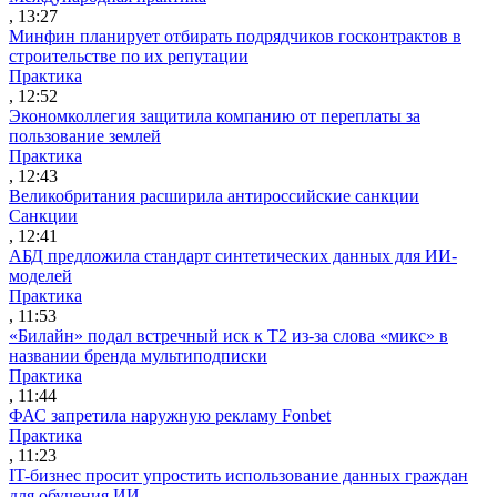
, 13:27
Минфин планирует отбирать подрядчиков госконтрактов в
строительстве по их репутации
Практика
, 12:52
Экономколлегия защитила компанию от переплаты за
пользование землей
Практика
, 12:43
Великобритания расширила антироссийские санкции
Санкции
, 12:41
АБД предложила стандарт синтетических данных для ИИ-
моделей
Практика
, 11:53
«Билайн» подал встречный иск к Т2 из-за слова «микс» в
названии бренда мультиподписки
Практика
, 11:44
ФАС запретила наружную рекламу Fonbet
Практика
, 11:23
IT-бизнес просит упростить использование данных граждан
для обучения ИИ