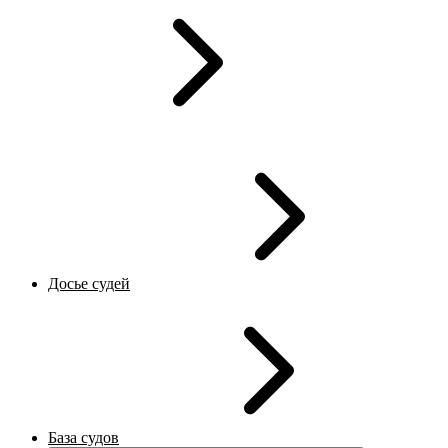
Досье судей
База судов