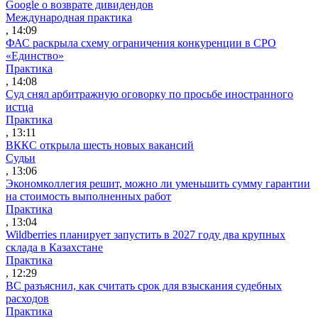
Google о возврате дивидендов
Международная практика
, 14:09
ФАС раскрыла схему ограничения конкуренции в СРО
«Единство»
Практика
, 14:08
Суд снял арбитражную оговорку по просьбе иностранного
истца
Практика
, 13:11
ВККС открыла шесть новых вакансий
Судьи
, 13:06
Экономколлегия решит, можно ли уменьшить сумму гарантии
на стоимость выполненных работ
Практика
, 13:04
Wildberries планирует запустить в 2027 году два крупных
склада в Казахстане
Практика
, 12:29
ВС разъяснил, как считать срок для взыскания судебных
расходов
Практика