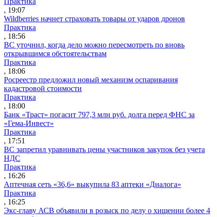
Практика
, 19:07
Wildberries начнет страховать товары от ударов дронов
Практика
, 18:56
ВС уточнил, когда дело можно пересмотреть по вновь
открывшимся обстоятельствам
Практика
, 18:06
Росреестр предложил новый механизм оспаривания
кадастровой стоимости
Практика
, 18:00
Банк «Траст» погасит 797,3 млн руб. долга перед ФНС за
«Гема-Инвест»
Практика
, 17:51
ВС запретил уравнивать цены участников закупок без учета
НДС
Практика
, 16:26
Аптечная сеть «36,6» выкупила 83 аптеки «Диалога»
Практика
, 16:25
Экс-главу АСВ объявили в розыск по делу о хищении более 4