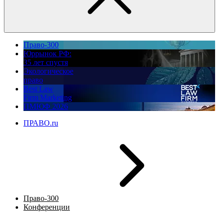
Право-300
Юррынок РФ:
35 лет спустя
Экологическое
право
Best Law
Firm Marketing
ПМЮФ 2026
ПРАВО.ru
Право-300
Конференции