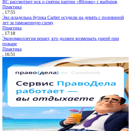
ВС рассмотрит иск о снятии партии «Яблоко» с выборов
Практика
, 17:55
Экс-владельца бутика Cartier осудили на девять с половиной
лет за таможенную схему
Практика
, 17:18
Экономколлегия решит, кто должен возмещать ущерб при
пожаре
Практика
, 16:51