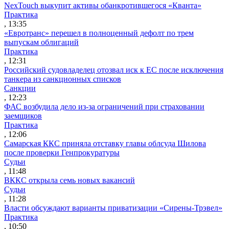
NexTouch выкупит активы обанкротившегося «Кванта»
Практика
, 13:35
«Евротранс» перешел в полноценный дефолт по трем
выпускам облигаций
Практика
, 12:31
Российский судовладелец отозвал иск к ЕС после исключения
танкера из санкционных списков
Санкции
, 12:23
ФАС возбудила дело из-за ограничений при страховании
заемщиков
Практика
, 12:06
Самарская ККС приняла отставку главы облсуда Шилова
после проверки Генпрокуратуры
Судьи
, 11:48
ВККС открыла семь новых вакансий
Судьи
, 11:28
Власти обсуждают варианты приватизации «Сирены-Трэвел»
Практика
, 10:50