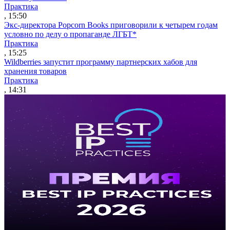
Практика
, 15:50
Экс-директора Popcorn Books приговорили к четырем годам
условно по делу о пропаганде ЛГБТ*
Практика
, 15:25
Wildberries запустит программу партнерских хабов для
хранения товаров
Практика
, 14:31