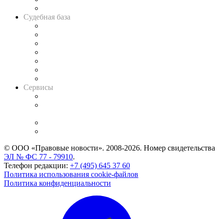
Авто
Судебная база
Картотека арбитражных дел
Решения арбитражных судов
Календарь рассмотрения арбитражных дел
Досье судей
Информация о судах
RSS лента новостей
Вакансии для юристов
Сервисы
Справочно-правовая система
Casebook: мониторинг дел
и компаний
Caselook: поиск и анализ практики
CASE.ONE: управление юридической службой
© ООО «Правовые новости». 2008-2026.
Номер свидетельства
ЭЛ № ФС 77 - 79910
.
Телефон редакции:
+7 (495) 645 37 60
Политика использования cookie-файлов
Политика конфиденциальности