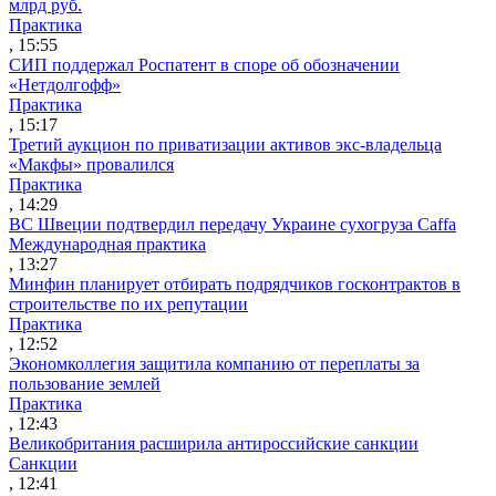
млрд руб.
Практика
, 15:55
СИП поддержал Роспатент в споре об обозначении
«Нетдолгофф»
Практика
, 15:17
Третий аукцион по приватизации активов экс-владельца
«Макфы» провалился
Практика
, 14:29
ВС Швеции подтвердил передачу Украине сухогруза Caffa
Международная практика
, 13:27
Минфин планирует отбирать подрядчиков госконтрактов в
строительстве по их репутации
Практика
, 12:52
Экономколлегия защитила компанию от переплаты за
пользование землей
Практика
, 12:43
Великобритания расширила антироссийские санкции
Санкции
, 12:41