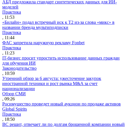
АБД предложила стандарт синтетических данных для ИИ-
моделей
Практика
, 11:53
«Билайн» подал встречный иск к Т2 из-за слова «микс» в
названии бренда мультиподписки
Практика
, 11:44
ФАС запретила наружную рекламу Fonbet
Практика
, 11:23
IT-бизнес просит упростить использование данных граждан
для обучения ИИ
Законодательство
, 10:59
Утренний обзор за 6 августа: ужесточение закупок
иностранной техники и рост рынка M&A за счет
национализации
Обзор СМИ
, 09:26
Росимущество проведет новый аукцион по продаже активов
Global Spirits
Практика
, 18:50
ВС решит, отвечает ли по долгам брошенной компании новый