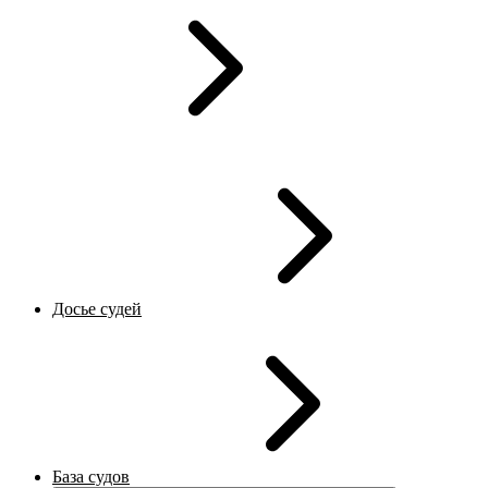
Досье судей
База судов