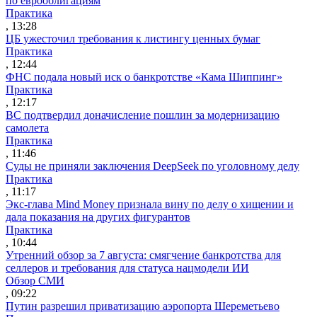
по еврооблигациям
Практика
, 13:28
ЦБ ужесточил требования к листингу ценных бумаг
Практика
, 12:44
ФНС подала новый иск о банкротстве «Кама Шиппинг»
Практика
, 12:17
ВС подтвердил доначисление пошлин за модернизацию
самолета
Практика
, 11:46
Суды не приняли заключения DeepSeek по уголовному делу
Практика
, 11:17
Экс-глава Mind Money признала вину по делу о хищении и
дала показания на других фигурантов
Практика
, 10:44
Утренний обзор за 7 августа: смягчение банкротства для
селлеров и требования для статуса нацмодели ИИ
Обзор СМИ
, 09:22
Путин разрешил приватизацию аэропорта Шереметьево