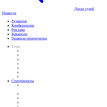
Досье судей
Право.ru
Редакция
Конференции
Реклама
Вакансии
Правила перепечатки
Темы
Практика
Законодательство
Процесс
Исследования
Рынок юридических услуг
Юридическое сообщество
Важнейшие правовые темы в прессе
Спецпроекты
Подкаст «В здравом уме
и твёрдой памяти»
Legal Design
Банкротная панорама
Советы для литигаторов
Сговоры на торгах