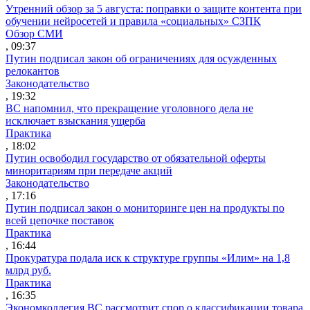
Утренний обзор за 5 августа: поправки о защите контента при
обучении нейросетей и правила «социальных» СЗПК
Обзор СМИ
, 09:37
Путин подписал закон об ограничениях для осужденных
релокантов
Законодательство
, 19:32
ВС напомнил, что прекращение уголовного дела не
исключает взыскания ущерба
Практика
, 18:02
Путин освободил государство от обязательной оферты
миноритариям при передаче акций
Законодательство
, 17:16
Путин подписал закон о мониторинге цен на продукты по
всей цепочке поставок
Практика
, 16:44
Прокуратура подала иск к структуре группы «Илим» на 1,8
млрд руб.
Практика
, 16:35
Экономколлегия ВС рассмотрит спор о классификации товара