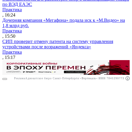
по ВЭД ЕАЭС
Практика
, 16:24
Дочерняя компания «Мегафона» подала иск к «М.Видео» на
1,8 млрд руб.
Практика
, 15:50
СИП проверит отмену патента на систему управления
устройствами после возражений «Яндекса»
Практика
, 15:17
Реклама
Адвокатское бюро Санкт-Петербурга «Вертикаль» ИНН 7841290773
Реклама
АО"Право.ру" ИНН: 7708095468