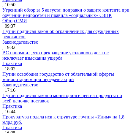
, 10:50
Утренний обзор за 5 августа: поправки о защите контента при
обучении нейросетей и правила «социальных» СЗПК
Обзор СМИ
, 09:37
Путин подписал закон об ограничениях для осужденных
релокантов
Законодательство
, 19:32
ВС напомнил, что прекращение уголовного дела не
исключает взыскания ущерба
Практика
, 18:02
Путин освободил государство от обязательной оферты
миноритариям при передаче акций
Законодательство
, 17:16
Путин подписал закон о мониторинге цен на продукты по
всей цепочке поставок
Практика
, 16:44
Прокуратура подала иск к структуре группы «Илим» на 1,8
млрд руб.
Практика
, 16:35