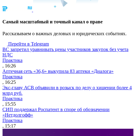
Cамый масштабный и точный канал о праве
Рассказываем о важных деловых и юридических событиях.
Перейти в Telegram
ВС запретил уравнивать цены участников закупок без учета
НДС
Практика
, 16:26
Аптечная сеть «36,6» выкупила 83 аптеки «Диалога»
Практика
, 16:25
Экс-главу АСВ объявили в розыск по делу о хищении более 4
млрд руб.
Практика
, 15:55
СИП поддержал Роспатент в споре об обозначении
«Нетдолгофф»
Практика
, 15:17