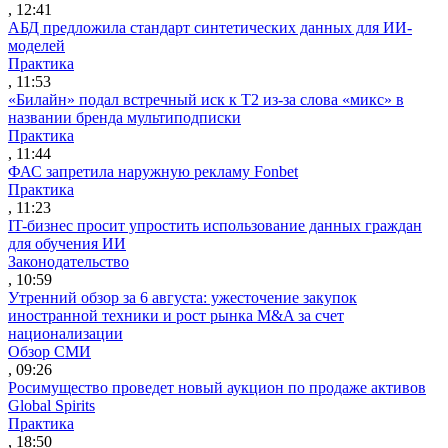
, 12:41
АБД предложила стандарт синтетических данных для ИИ-
моделей
Практика
, 11:53
«Билайн» подал встречный иск к Т2 из-за слова «микс» в
названии бренда мультиподписки
Практика
, 11:44
ФАС запретила наружную рекламу Fonbet
Практика
, 11:23
IT-бизнес просит упростить использование данных граждан
для обучения ИИ
Законодательство
, 10:59
Утренний обзор за 6 августа: ужесточение закупок
иностранной техники и рост рынка M&A за счет
национализации
Обзор СМИ
, 09:26
Росимущество проведет новый аукцион по продаже активов
Global Spirits
Практика
, 18:50