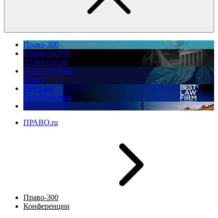
Право-300
Юррынок РФ:
35 лет спустя
Экологическое
право
Best Law
Firm Marketing
ПМЮФ 2026
ПРАВО.ru
Право-300
Конференции