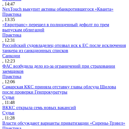
, 14:47
NexTouch выкупит активы обанкротившегося «Кванта»
Практика
, 13:35
«Евротранс» перешел в полноценный дефолт по трем
выпускам облигаций
Практика
, 12:31
Российский судовладелец отозвал иск к ЕС после исключения
танкера из санкционных списков
Санкции
, 12:23
ФАС возбудила дело из-за ограничений при страховании
заемщиков
Практика
, 12:06
Самарская ККС приняла отставку главы облсуда Шилова
после проверки Генпрокуратуры
Судьи
, 11:48
ВККС открыла семь новых вакансий
Судьи
, 11:28
Власти обсуждают варианты приватизации «Сирены-Трэвел»
Практика