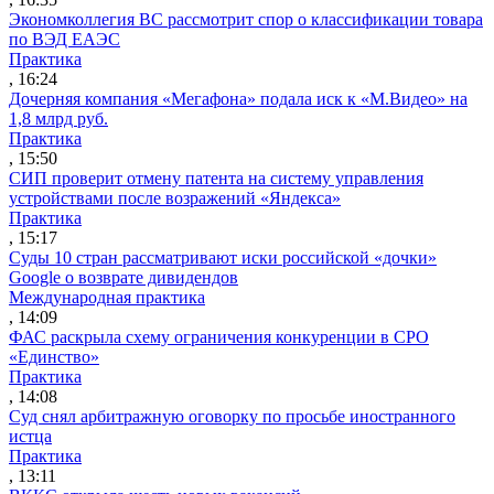
Экономколлегия ВС рассмотрит спор о классификации товара
по ВЭД ЕАЭС
Практика
, 16:24
Дочерняя компания «Мегафона» подала иск к «М.Видео» на
1,8 млрд руб.
Практика
, 15:50
СИП проверит отмену патента на систему управления
устройствами после возражений «Яндекса»
Практика
, 15:17
Суды 10 стран рассматривают иски российской «дочки»
Google о возврате дивидендов
Международная практика
, 14:09
ФАС раскрыла схему ограничения конкуренции в СРО
«Единство»
Практика
, 14:08
Суд снял арбитражную оговорку по просьбе иностранного
истца
Практика
, 13:11