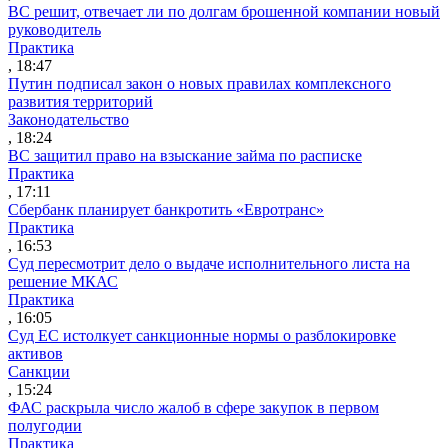
ВС решит, отвечает ли по долгам брошенной компании новый
руководитель
Практика
, 18:47
Путин подписал закон о новых правилах комплексного
развития территорий
Законодательство
, 18:24
ВС защитил право на взыскание займа по расписке
Практика
, 17:11
Сбербанк планирует банкротить «Евротранс»
Практика
, 16:53
Суд пересмотрит дело о выдаче исполнительного листа на
решение МКАС
Практика
, 16:05
Суд ЕС истолкует санкционные нормы о разблокировке
активов
Санкции
, 15:24
ФАС раскрыла число жалоб в сфере закупок в первом
полугодии
Практика