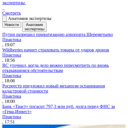
экспертизы
Смотреть
Анатомия экспертизы
Новости
Анатомия
экспертизы
Путин разрешил приватизацию аэропорта Шереметьево
Практика
, 19:07
Wildberries начнет страховать товары от ударов дронов
Практика
, 18:56
ВС уточнил, когда дело можно пересмотреть по вновь
открывшимся обстоятельствам
Практика
, 18:06
Росреестр предложил новый механизм оспаривания
кадастровой стоимости
Практика
, 18:00
Банк «Траст» погасит 797,3 млн руб. долга перед ФНС за
«Гема-Инвест»
Практика
, 17:51