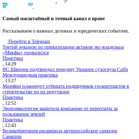
Cамый масштабный и точный канал о праве
Рассказываем о важных деловых и юридических событиях.
Перейти в Telegram
Третий аукцион по приватизации активов экс-владельца
«Макфы» провалился
Практика
, 14:29
ВС Швеции подтвердил передачу Украине сухогруза Caffa
Международная практика
, 13:27
Минфин планирует отбирать подрядчиков госконтрактов в
строительстве по их репутации
Практика
, 12:52
Экономколлегия защитила компанию от переплаты за
пользование землей
Практика
, 12:43
Великобритания расширила антироссийские санкции
Санкции