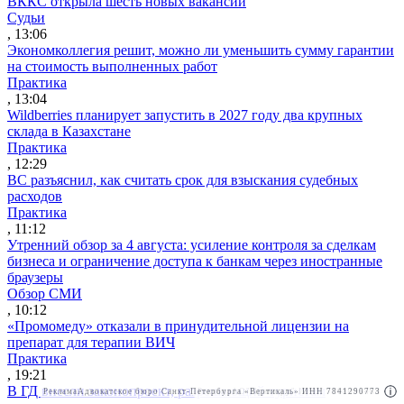
ВККС открыла шесть новых вакансий
Судьи
, 13:06
Экономколлегия решит, можно ли уменьшить сумму гарантии
на стоимость выполненных работ
Практика
, 13:04
Wildberries планирует запустить в 2027 году два крупных
склада в Казахстане
Практика
, 12:29
ВС разъяснил, как считать срок для взыскания судебных
расходов
Практика
, 11:12
Утренний обзор за 4 августа: усиление контроля за сделкам
бизнеса и ограничение доступа к банкам через иностранные
браузеры
Обзор СМИ
, 10:12
«Промомеду» отказали в принудительной лицензии на
препарат для терапии ВИЧ
Практика
, 19:21
В ГД внесли законопроект, разрешающий туристам
Реклама
Адвокатское бюро Санкт-Петербурга «Вертикаль» ИНН 7841290773
Реклама
АО"Право.ру" ИНН: 7708095468