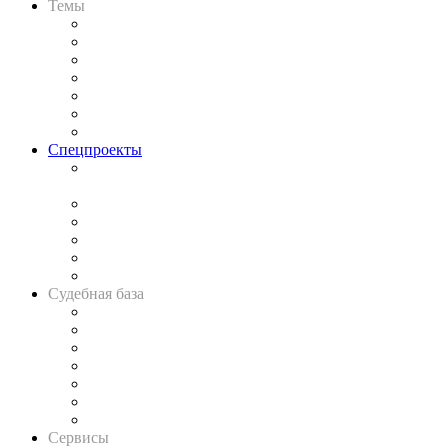
Темы
Практика
Законодательство
Процесс
Исследования
Рынок юридических услуг
Юридическое сообщество
Важнейшие правовые темы в прессе
Спецпроекты
Подкаст «В здравом уме
и твёрдой памяти»
Legal Design
Банкротная панорама
Советы для литигаторов
Сговоры на торгах
Авто
Судебная база
Картотека арбитражных дел
Решения арбитражных судов
Календарь рассмотрения арбитражных дел
Досье судей
Информация о судах
RSS лента новостей
Вакансии для юристов
Сервисы