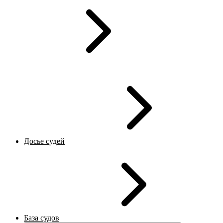
Досье судей
База судов