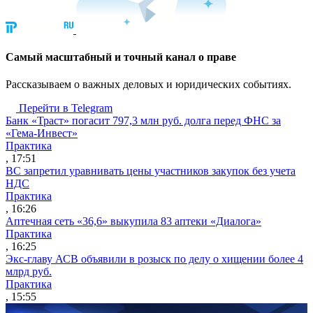
Cамый масштабный и точный канал о праве
Рассказываем о важных деловых и юридических событиях.
Перейти в Telegram
Банк «Траст» погасит 797,3 млн руб. долга перед ФНС за
«Гема-Инвест»
Практика
, 17:51
ВС запретил уравнивать цены участников закупок без учета
НДС
Практика
, 16:26
Аптечная сеть «36,6» выкупила 83 аптеки «Диалога»
Практика
, 16:25
Экс-главу АСВ объявили в розыск по делу о хищении более 4
млрд руб.
Практика
, 15:55