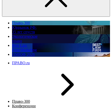
Право-300
Юррынок РФ:
35 лет спустя
Экологическое
право
Best Law
Firm Marketing
ПМЮФ 2026
ПРАВО.ru
Право-300
Конференции