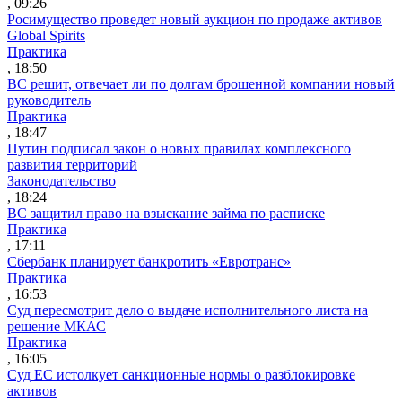
, 09:26
Росимущество проведет новый аукцион по продаже активов
Global Spirits
Практика
, 18:50
ВС решит, отвечает ли по долгам брошенной компании новый
руководитель
Практика
, 18:47
Путин подписал закон о новых правилах комплексного
развития территорий
Законодательство
, 18:24
ВС защитил право на взыскание займа по расписке
Практика
, 17:11
Сбербанк планирует банкротить «Евротранс»
Практика
, 16:53
Суд пересмотрит дело о выдаче исполнительного листа на
решение МКАС
Практика
, 16:05
Суд ЕС истолкует санкционные нормы о разблокировке
активов