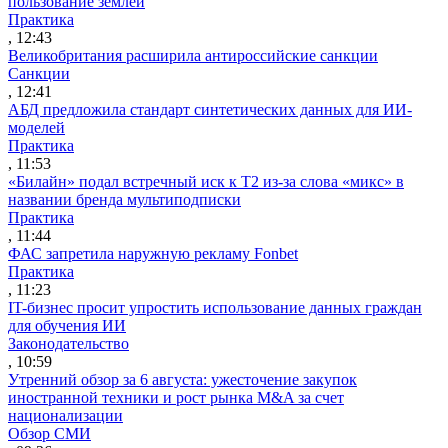
пользование землей
Практика
, 12:43
Великобритания расширила антироссийские санкции
Санкции
, 12:41
АБД предложила стандарт синтетических данных для ИИ-
моделей
Практика
, 11:53
«Билайн» подал встречный иск к Т2 из-за слова «микс» в
названии бренда мультиподписки
Практика
, 11:44
ФАС запретила наружную рекламу Fonbet
Практика
, 11:23
IT-бизнес просит упростить использование данных граждан
для обучения ИИ
Законодательство
, 10:59
Утренний обзор за 6 августа: ужесточение закупок
иностранной техники и рост рынка M&A за счет
национализации
Обзор СМИ