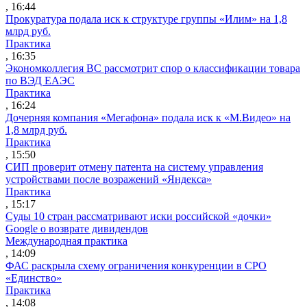
, 16:44
Прокуратура подала иск к структуре группы «Илим» на 1,8
млрд руб.
Практика
, 16:35
Экономколлегия ВС рассмотрит спор о классификации товара
по ВЭД ЕАЭС
Практика
, 16:24
Дочерняя компания «Мегафона» подала иск к «М.Видео» на
1,8 млрд руб.
Практика
, 15:50
СИП проверит отмену патента на систему управления
устройствами после возражений «Яндекса»
Практика
, 15:17
Суды 10 стран рассматривают иски российской «дочки»
Google о возврате дивидендов
Международная практика
, 14:09
ФАС раскрыла схему ограничения конкуренции в СРО
«Единство»
Практика
, 14:08