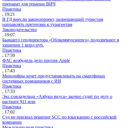
препарат для терапии ВИЧ
Практика
, 19:21
В ГД внесли законопроект, разрешающий туристам
направлять претензии к турагентам
Законодательство
, 19:07
Бывшего гендиректора «Облкоммунэнерго» подозревают в
хищении 1 млрд руб.
Практика
, 17:59
ФАС возбудила дело против Apple
Практика
, 17:43
Минцифры хочет предустанавливать на смартфонах
системных помощников с ИИ
Практика
, 17:33
Экс-совладельца «Азбуки вкуса» заочно судят по делу о
растрате $11 млн
Практика
, 17:02
Суд не признал решение SCC по взысканию с российской
компании
Международная практика