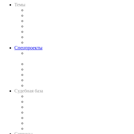
Темы
Практика
Законодательство
Процесс
Исследования
Рынок юридических услуг
Юридическое сообщество
Важнейшие правовые темы в прессе
Спецпроекты
Подкаст «В здравом уме
и твёрдой памяти»
Legal Design
Банкротная панорама
Советы для литигаторов
Сговоры на торгах
Авто
Судебная база
Картотека арбитражных дел
Решения арбитражных судов
Календарь рассмотрения арбитражных дел
Досье судей
Информация о судах
RSS лента новостей
Вакансии для юристов
Сервисы