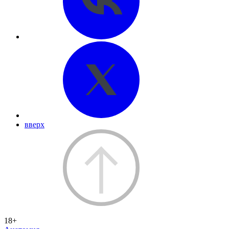
вверх
18+