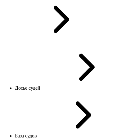
Досье судей
База судов