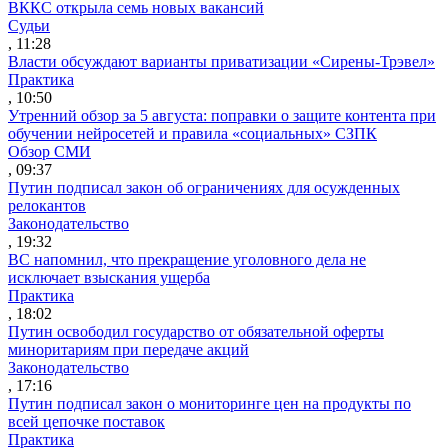
ВККС открыла семь новых вакансий
Судьи
, 11:28
Власти обсуждают варианты приватизации «Сирены-Трэвел»
Практика
, 10:50
Утренний обзор за 5 августа: поправки о защите контента при
обучении нейросетей и правила «социальных» СЗПК
Обзор СМИ
, 09:37
Путин подписал закон об ограничениях для осужденных
релокантов
Законодательство
, 19:32
ВС напомнил, что прекращение уголовного дела не
исключает взыскания ущерба
Практика
, 18:02
Путин освободил государство от обязательной оферты
миноритариям при передаче акций
Законодательство
, 17:16
Путин подписал закон о мониторинге цен на продукты по
всей цепочке поставок
Практика