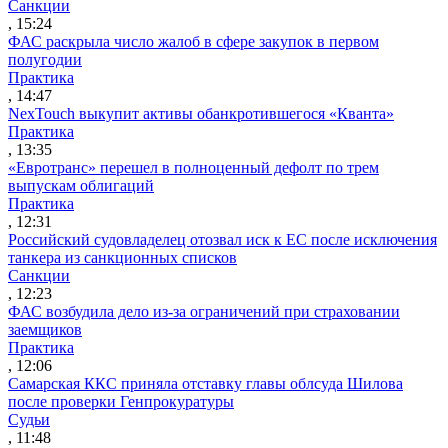
Санкции
, 15:24
ФАС раскрыла число жалоб в сфере закупок в первом
полугодии
Практика
, 14:47
NexTouch выкупит активы обанкротившегося «Кванта»
Практика
, 13:35
«Евротранс» перешел в полноценный дефолт по трем
выпускам облигаций
Практика
, 12:31
Российский судовладелец отозвал иск к ЕС после исключения
танкера из санкционных списков
Санкции
, 12:23
ФАС возбудила дело из-за ограничений при страховании
заемщиков
Практика
, 12:06
Самарская ККС приняла отставку главы облсуда Шилова
после проверки Генпрокуратуры
Судьи
, 11:48