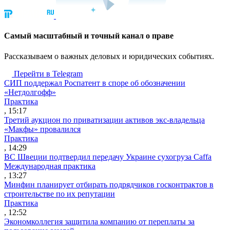
Cамый масштабный и точный канал о праве
Рассказываем о важных деловых и юридических событиях.
Перейти в Telegram
СИП поддержал Роспатент в споре об обозначении
«Нетдолгофф»
Практика
, 15:17
Третий аукцион по приватизации активов экс-владельца
«Макфы» провалился
Практика
, 14:29
ВС Швеции подтвердил передачу Украине сухогруза Caffa
Международная практика
, 13:27
Минфин планирует отбирать подрядчиков госконтрактов в
строительстве по их репутации
Практика
, 12:52
Экономколлегия защитила компанию от переплаты за