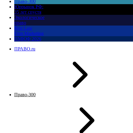
Право-300
Юррынок РФ:
35 лет спустя
Экологическое
право
Best Law
Firm Marketing
ПМЮФ 2026
ПРАВО.ru
Право-300