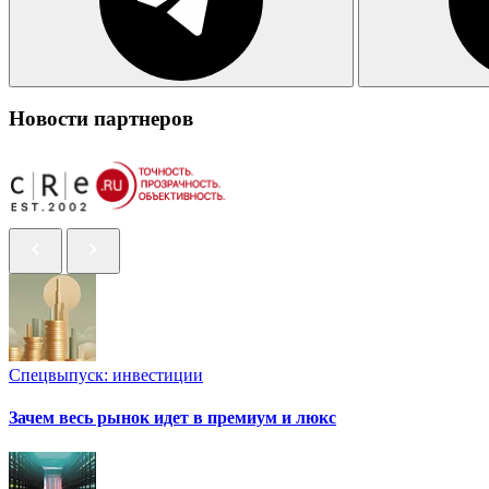
Новости партнеров
Спецвыпуск: инвестиции
Зачем весь рынок идет в премиум и люкс