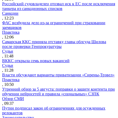
Российский судовладелец отозвал иск к ЕС после исключения
танкера из санкционных списков
Санкции
, 12:23
ФАС возбудила дело из-за ограничений при страховании
заемщиков
Практика
, 12:06
Самарская ККС приняла отставку главы облсуда Шилова
после проверки Генпрокуратуры
Судьи
, 11:48
ВККС открыла семь новых вакансий
Судьи
, 11:28
Власти обсуждают варианты приватизации «Сирены-Трэвел»
Практика
, 10:50
Утренний обзор за 5 августа: поправки о защите контента при
обучении нейросетей и правила «социальных» СЗПК
Обзор СМИ
, 09:37
Путин подписал закон об ограничениях для осужденных
релокантов
Законодательство