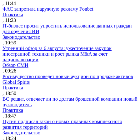
, 11:44
ФАС запретила наружную рекламу Fonbet
Практика
, 11:23
IT-бизнес просит упростить использование данных граждан
для обучения ИИ
Законодательство
, 10:59
Утренний обзор за 6 августа: ужесточение закупок
иностранной техники и рост рынка M&A за счет
национализации
Обзор СМИ
, 09:26
Росимущество проведет новый аукцион по продаже активов
Global Spirits
Практика
, 18:50
ВС решит, отвечает ли по долгам брошенной компании новый
руководитель
Практика
, 18:47
Путин подписал закон о новых правилах комплексного
развития территорий
Законодательство
, 18:24