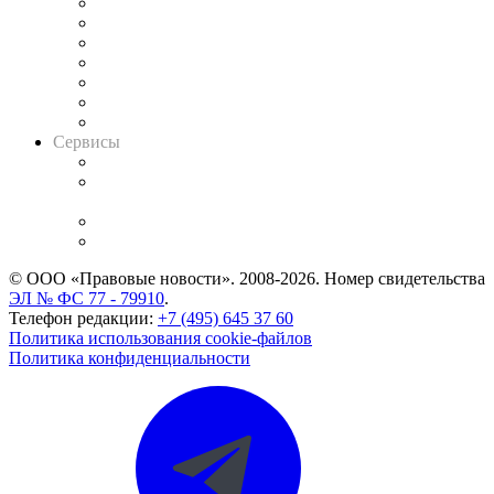
Картотека арбитражных дел
Решения арбитражных судов
Календарь рассмотрения арбитражных дел
Досье судей
Информация о судах
RSS лента новостей
Вакансии для юристов
Сервисы
Справочно-правовая система
Casebook: мониторинг дел
и компаний
Caselook: поиск и анализ практики
CASE.ONE: управление юридической службой
© ООО «Правовые новости». 2008-2026.
Номер свидетельства
ЭЛ № ФС 77 - 79910
.
Телефон редакции:
+7 (495) 645 37 60
Политика использования cookie-файлов
Политика конфиденциальности