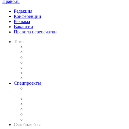
Право.ru
Редакция
Конференции
Реклама
Вакансии
Правила перепечатки
Темы
Практика
Законодательство
Процесс
Исследования
Рынок юридических услуг
Юридическое сообщество
Важнейшие правовые темы в прессе
Спецпроекты
Подкаст «В здравом уме
и твёрдой памяти»
Legal Design
Банкротная панорама
Советы для литигаторов
Сговоры на торгах
Авто
Судебная база