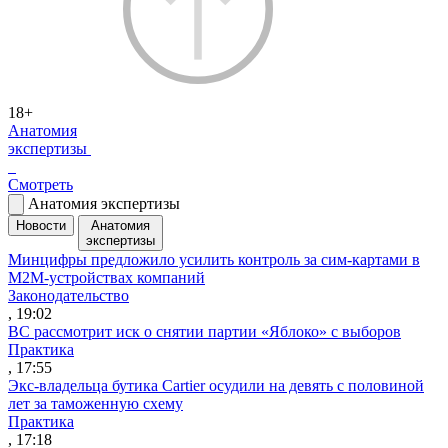
18+
Анатомия
экспертизы
Смотреть
Анатомия экспертизы
Новости
Анатомия
экспертизы
Минцифры предложило усилить контроль за сим-картами в
M2M-устройствах компаний
Законодательство
, 19:02
ВС рассмотрит иск о снятии партии «Яблоко» с выборов
Практика
, 17:55
Экс-владельца бутика Cartier осудили на девять с половиной
лет за таможенную схему
Практика
, 17:18