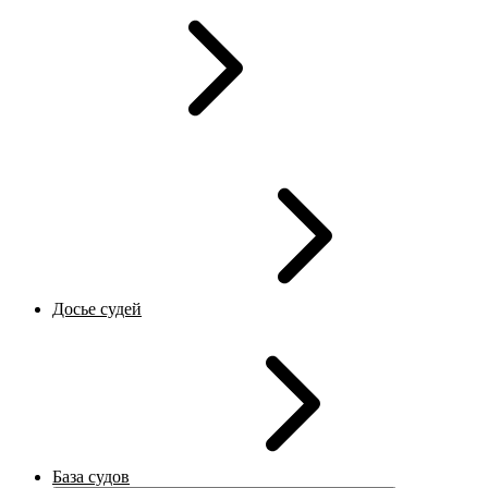
Досье судей
База судов