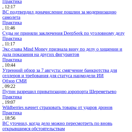
Практика
, 12:17
ВС подтвердил доначисление пошлин за модернизацию
самолета
Практика
, 11:46
Суды не приняли заключения DeepSeek по уголовному делу
Практика
, 11:17
Экс-глава Mind Money признала вину по делу о хищении и
дала показания на других фигурантов
Практика
, 10:44
Утренний обзор за 7 августа: смягчение банкротства для
селлеров и требования для статуса нацмодели ИИ
Обзор СМИ
, 09:22
Путин разрешил приватизацию аэропорта Шереметьево
Практика
, 19:07
Wildberries начнет страховать товары от ударов дронов
Практика
, 18:56
ВС уточнил, когда дело можно пересмотреть по вновь
открывшимся обстоятельствам