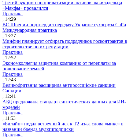
Третий аукцион по приватизации активов экс-владельца
«Макфы» провалился
Практика
, 14:29
ВС Швеции подтвердил передачу Украине сухогруза Caffa
Международная практика
, 13:27
Минфин планирует отбирать подрядчиков госконтрактов в
строительстве по их репутации
Практика
, 12:52
Экономколлегия защитила компанию от переплаты за
пользование землей
Практика
, 12:43
Великобритания расширила антироссийские санкции
Санкции
, 12:41
АБД предложила стандарт синтетических данных для ИИ-
моделей
Практика
, 11:53
«Билайн» подал встречный иск к Т2 из-за слова «микс» в
названии бренда мультиподписки
Практика