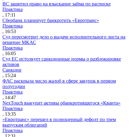
ВС защитил право на взыскание займа по расписке
Практика
, 17:11
Сбербанк планирует банкротить «Евротранс»
Практика
, 16:53
Суд пересмотрит дело о выдаче исполнительного листа на
решение МКАС
Практика
, 16:05
Суд ЕС истолкует санкционные нормы о разблокировке
активов
Санкции
, 15:24
ФАС раскрыла число жалоб в сфере закупок в первом
полугодии
Практика
, 14:47
NexTouch выкупит активы обанкротившегося «Кванта»
Практика
, 13:35
«Евротранс» перешел в полноценный дефолт по трем
выпускам облигаций
Практика
, 12:31