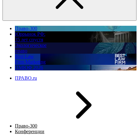
Право-300
Юррынок РФ:
35 лет спустя
Экологическое
право
Best Law
Firm Marketing
ПМЮФ 2026
ПРАВО.ru
Право-300
Конференции