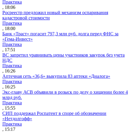
Практика
, 18:06
Росреестр предложил новый механизм оспаривания
кадастровой стоимости
Практика
, 18:00
Банк «Траст» погасит 797,3 млн руб. долга перед ФНС за
«Гема-Инвест»
Практика
, 17:51
ВС запретил уравнивать цены участников закупок без учета
НДС
Практика
, 16:26
Аптечная сеть «36,6» выкупила 83 аптеки «Диалога»
Практика
, 16:25
Экс-главу АСВ объявили в розыск по делу о хищении более 4
млрд руб.
Практика
, 15:55
СИП поддержал Роспатент в споре об обозначении
«Нетдолгофф»
Практика
, 15:17