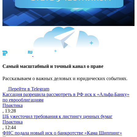
Cамый масштабный и точный канал о праве
Рассказываем о важных деловых и юридических событиях.
Перейти в Telegram
Кассация разрешила рассмотреть в РФ иск к «Альфа-Банку»
по еврооблигациям
Практика
, 13:28
ЦБ ужесточил требования к листингу ценных бумаг
Практика
, 12:44
ФНС подала новый иск о банкротстве «Кама Шиппинг»