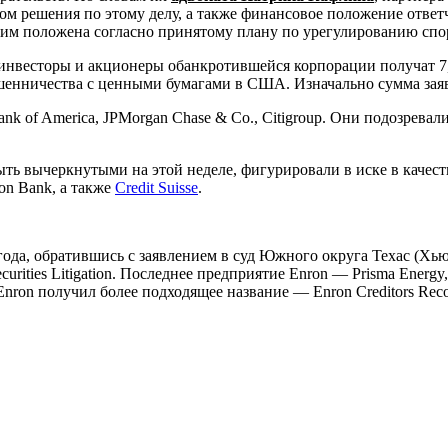
ом решения по этому делу, а также финансовое положение ответ
 им положена согласно принятому плану по урегулированию спо
, инвесторы и акционеры обанкротившейся корпорации получат 7
ошенничества с ценными бумагами в США. Изначально сумма зая
 of America, JPMorgan Chase & Co., Citigroup. Они подозревал
ть вычеркнутыми на этой неделе, фигурировали в иске в качеств
ion Bank, а также
Credit Suisse
.
 года, обратившись с заявлением в суд Южного округа Техас (Х
curities Litigation. Последнее предприятие Enron — Prisma Ener
Enron получил более подходящее название — Enron Creditors Reco