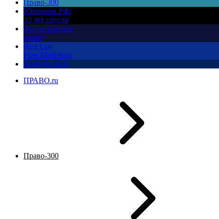
Право-300
Юррынок РФ:
35 лет спустя
Экологическое
право
Best Law
Firm Marketing
ПМЮФ 2026
ПРАВО.ru
Право-300