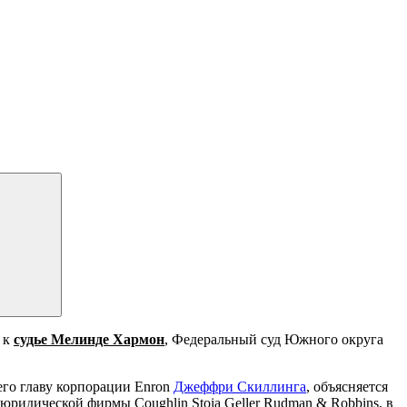
 к
судье Мелинде Хармон
, Федеральный суд Южного округа
его главу корпорации Enron
Джеффри Скиллинга
, объясняется
 юридической фирмы Coughlin Stoia Geller Rudman & Robbins, в