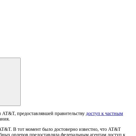
и AT&T, предоставлявшей правительству
доступ к частным
ания.
 AT&T. В тот момент было достоверно известно, что AT&T
ебных ордеров предоставляла федеральным агентам доступ к