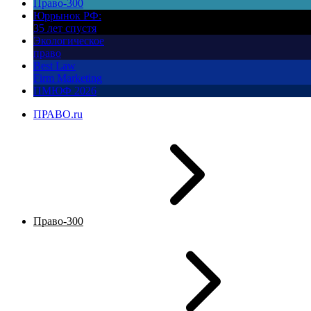
Право-300
Юррынок РФ:
35 лет спустя
Экологическое
право
Best Law
Firm Marketing
ПМЮФ 2026
ПРАВО.ru
Право-300