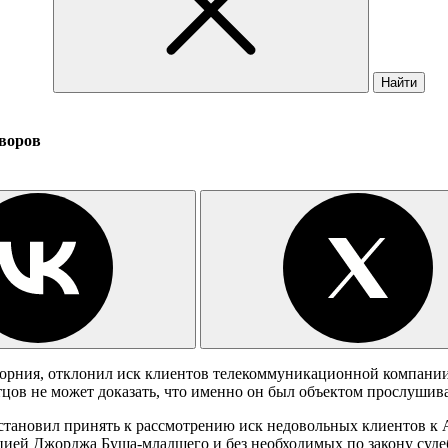
Найти
воров
орния, отклонил иск клиентов телекоммуникационной компани
стцов не может доказать, что именно он был объектом прослушив
постановил принять к рассмотрению иск недовольных клиентов к
рацией Джорджа Буша-младшего и без необходимых по закону суд