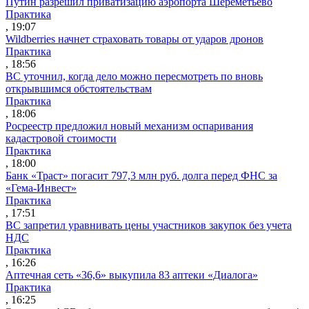
Путин разрешил приватизацию аэропорта Шереметьево
Практика
, 19:07
Wildberries начнет страховать товары от ударов дронов
Практика
, 18:56
ВС уточнил, когда дело можно пересмотреть по вновь
открывшимся обстоятельствам
Практика
, 18:06
Росреестр предложил новый механизм оспаривания
кадастровой стоимости
Практика
, 18:00
Банк «Траст» погасит 797,3 млн руб. долга перед ФНС за
«Гема-Инвест»
Практика
, 17:51
ВС запретил уравнивать цены участников закупок без учета
НДС
Практика
, 16:26
Аптечная сеть «36,6» выкупила 83 аптеки «Диалога»
Практика
, 16:25