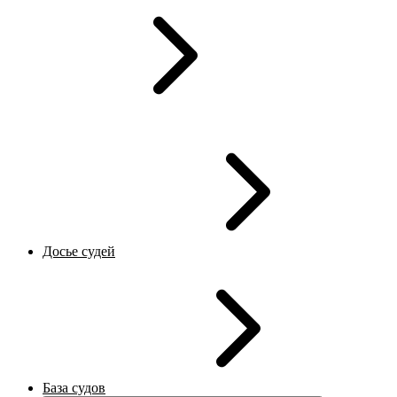
Досье судей
База судов