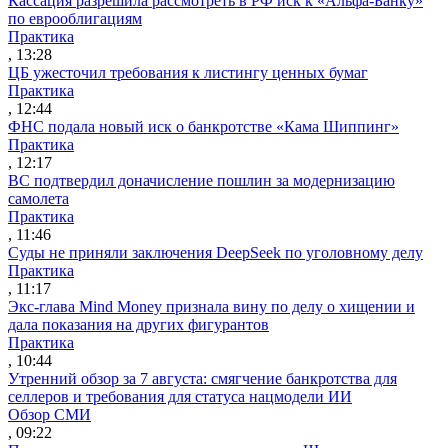
Кассация разрешила рассмотреть в РФ иск к «Альфа-Банку»
по еврооблигациям
Практика
, 13:28
ЦБ ужесточил требования к листингу ценных бумаг
Практика
, 12:44
ФНС подала новый иск о банкротстве «Кама Шиппинг»
Практика
, 12:17
ВС подтвердил доначисление пошлин за модернизацию
самолета
Практика
, 11:46
Суды не приняли заключения DeepSeek по уголовному делу
Практика
, 11:17
Экс-глава Mind Money признала вину по делу о хищении и
дала показания на других фигурантов
Практика
, 10:44
Утренний обзор за 7 августа: смягчение банкротства для
селлеров и требования для статуса нацмодели ИИ
Обзор СМИ
, 09:22