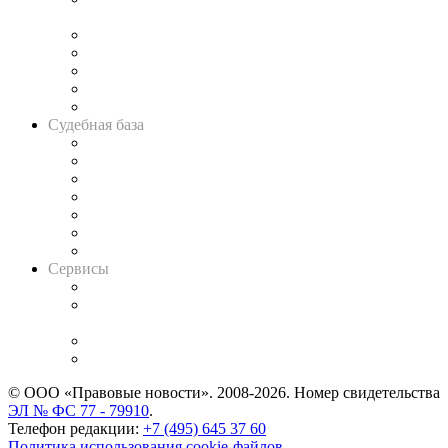
и твёрдой памяти»
Legal Design
Банкротная панорама
Советы для литигаторов
Сговоры на торгах
Авто
Судебная база
Картотека арбитражных дел
Решения арбитражных судов
Календарь рассмотрения арбитражных дел
Досье судей
Информация о судах
RSS лента новостей
Вакансии для юристов
Сервисы
Справочно-правовая система
Casebook: мониторинг дел
и компаний
Caselook: поиск и анализ практики
CASE.ONE: управление юридической службой
© ООО «Правовые новости». 2008-2026.
Номер свидетельства
ЭЛ № ФС 77 - 79910
.
Телефон редакции:
+7 (495) 645 37 60
Политика использования cookie-файлов