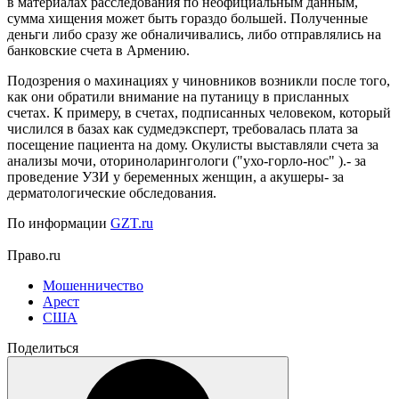
в материалах расследования по неофициальным данным,
сумма хищения может быть гораздо большей. Полученные
деньги либо сразу же обналичивались, либо отправлялись на
банковские счета в Армению.
Подозрения о махинациях у чиновников возникли после того,
как они обратили внимание на путаницу в присланных
счетах. К примеру, в счетах, подписанных человеком, который
числился в базах как судмедэксперт, требовалась плата за
посещение пациента на дому. Окулисты выставляли счета за
анализы мочи, оториноларингологи ("ухо-горло-нос" ).- за
проведение УЗИ у беременных женщин, а акушеры- за
дерматологические обследования.
По информации
GZT.ru
Право.ru
Мошенничество
Арест
США
Поделиться