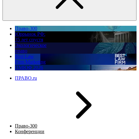
Право-300
Юррынок РФ:
35 лет спустя
Экологическое
право
Best Law
Firm Marketing
ПМЮФ 2026
ПРАВО.ru
Право-300
Конференции