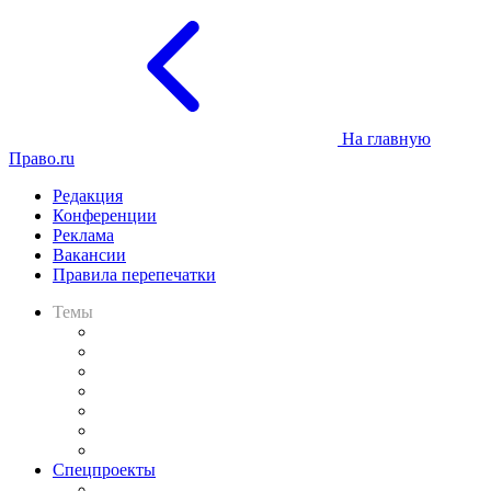
На главную
Право.ru
Редакция
Конференции
Реклама
Вакансии
Правила перепечатки
Темы
Практика
Законодательство
Процесс
Исследования
Рынок юридических услуг
Юридическое сообщество
Важнейшие правовые темы в прессе
Спецпроекты
Подкаст «В здравом уме