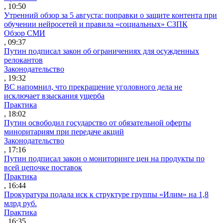
, 10:50
Утренний обзор за 5 августа: поправки о защите контента при
обучении нейросетей и правила «социальных» СЗПК
Обзор СМИ
, 09:37
Путин подписал закон об ограничениях для осужденных
релокантов
Законодательство
, 19:32
ВС напомнил, что прекращение уголовного дела не
исключает взыскания ущерба
Практика
, 18:02
Путин освободил государство от обязательной оферты
миноритариям при передаче акций
Законодательство
, 17:16
Путин подписал закон о мониторинге цен на продукты по
всей цепочке поставок
Практика
, 16:44
Прокуратура подала иск к структуре группы «Илим» на 1,8
млрд руб.
Практика
, 16:35