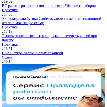
, 19:02
ВС рассмотрит иск о снятии партии «Яблоко» с выборов
Практика
, 17:55
Экс-владельца бутика Cartier осудили на девять с половиной
лет за таможенную схему
Практика
, 17:18
Экономколлегия решит, кто должен возмещать ущерб при
пожаре
Практика
, 16:51
ВККС открыла семь новых вакансий
Судьи
, 16:15