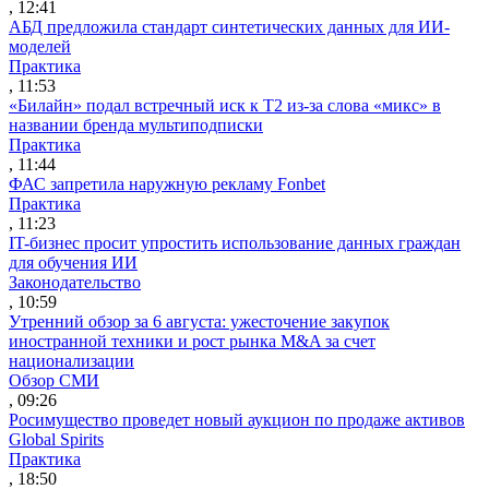
, 12:41
АБД предложила стандарт синтетических данных для ИИ-
моделей
Практика
, 11:53
«Билайн» подал встречный иск к Т2 из-за слова «микс» в
названии бренда мультиподписки
Практика
, 11:44
ФАС запретила наружную рекламу Fonbet
Практика
, 11:23
IT-бизнес просит упростить использование данных граждан
для обучения ИИ
Законодательство
, 10:59
Утренний обзор за 6 августа: ужесточение закупок
иностранной техники и рост рынка M&A за счет
национализации
Обзор СМИ
, 09:26
Росимущество проведет новый аукцион по продаже активов
Global Spirits
Практика
, 18:50