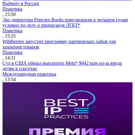
Burberry в России
Практика
, 15:50
Экс-директора Popcorn Books приговорили к четырем годам
условно по делу о пропаганде ЛГБТ*
Практика
, 15:25
Wildberries запустит программу партнерских хабов для
хранения товаров
Практика
, 14:31
Суд в США обязал выплатить Meta* $942 млн из-за вреда
детям в соцсетях
Международная практика
, 13:54