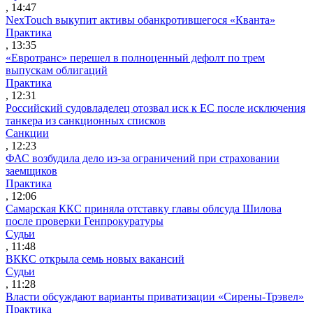
, 14:47
NexTouch выкупит активы обанкротившегося «Кванта»
Практика
, 13:35
«Евротранс» перешел в полноценный дефолт по трем
выпускам облигаций
Практика
, 12:31
Российский судовладелец отозвал иск к ЕС после исключения
танкера из санкционных списков
Санкции
, 12:23
ФАС возбудила дело из-за ограничений при страховании
заемщиков
Практика
, 12:06
Самарская ККС приняла отставку главы облсуда Шилова
после проверки Генпрокуратуры
Судьи
, 11:48
ВККС открыла семь новых вакансий
Судьи
, 11:28
Власти обсуждают варианты приватизации «Сирены-Трэвел»
Практика