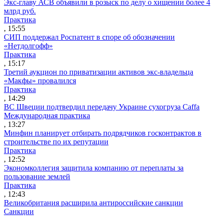
Экс-главу АСВ объявили в розыск по делу о хищении более 4
млрд руб.
Практика
, 15:55
СИП поддержал Роспатент в споре об обозначении
«Нетдолгофф»
Практика
, 15:17
Третий аукцион по приватизации активов экс-владельца
«Макфы» провалился
Практика
, 14:29
ВС Швеции подтвердил передачу Украине сухогруза Caffa
Международная практика
, 13:27
Минфин планирует отбирать подрядчиков госконтрактов в
строительстве по их репутации
Практика
, 12:52
Экономколлегия защитила компанию от переплаты за
пользование землей
Практика
, 12:43
Великобритания расширила антироссийские санкции
Санкции