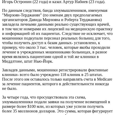
Игорь Остронин (22 года) и казах Артур Набиев (23 года).
По данным следствия, банда злоумышленников, именуемая
"Мирзоян-Терджанян" (по именам двух предполагаемых
организаторов Давида Мирзояна и Роберта Терджаняна)
завладела личными данными реально существующих врачей,
в том числе номерами их лицензий на медицинскую практику
и информацией об их пациентах. Следствие не исключает, что
мошенники подкупали персонал реальных больниц для того,
чтобы получить доступ к базам данных- установлено, к
примеру, что около 3 тыс. человек, которые якобы проходили
лечение в учрежденных мошенниками больницах, в разное
время являлись пациентами одной и той же клиники в
Миддлтоне, штат Нью-Йорк.
Завладев данными, мошенники регистрировали фиктивные
клиники- всего было учреждено 118 клиник в 25 штатах.
После этого им оставалось только направлять счета в Medicare
за лечение пациентов, которого в действительности никогда
не было.
За четыре года, что просуществовала эта схема,
злоумышленники подали заявки на получение возмещений в
размере более $100 млн, из которых уже успели получить
более 35 миллионов долларов. Это сумма, которая фигурирует