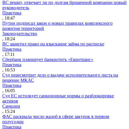
ВС решит, отвечает ли по долгам брошенной компании новый
руководитель
Практика
, 18:47
Путин подписал закон о новых правилах комплексного
развития территорий
Законодательство
, 18:24
ВС защитил право на взыскание займа по расписке
Практика
, 17:11
Сбербанк планирует банкротить «Евротранс»
Практика
, 16:53
Суд пересмотрит дело о выдаче исполнительного листа на
решение МКАС
Практика
, 16:05
Суд ЕС истолкует санкционные нормы о разблокировке
активов
Санкции
, 15:24
ФАС раскрыла число жалоб в сфере закупок в первом
полугодии
Практика