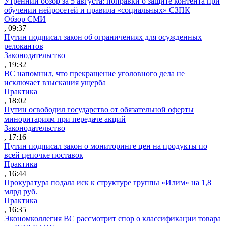
Утренний обзор за 5 августа: поправки о защите контента при
обучении нейросетей и правила «социальных» СЗПК
Обзор СМИ
, 09:37
Путин подписал закон об ограничениях для осужденных
релокантов
Законодательство
, 19:32
ВС напомнил, что прекращение уголовного дела не
исключает взыскания ущерба
Практика
, 18:02
Путин освободил государство от обязательной оферты
миноритариям при передаче акций
Законодательство
, 17:16
Путин подписал закон о мониторинге цен на продукты по
всей цепочке поставок
Практика
, 16:44
Прокуратура подала иск к структуре группы «Илим» на 1,8
млрд руб.
Практика
, 16:35
Экономколлегия ВС рассмотрит спор о классификации товара