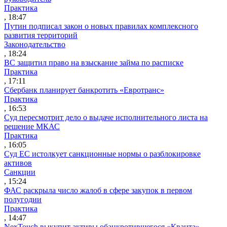
Практика
, 18:47
Путин подписал закон о новых правилах комплексного
развития территорий
Законодательство
, 18:24
ВС защитил право на взыскание займа по расписке
Практика
, 17:11
Сбербанк планирует банкротить «Евротранс»
Практика
, 16:53
Суд пересмотрит дело о выдаче исполнительного листа на
решение МКАС
Практика
, 16:05
Суд ЕС истолкует санкционные нормы о разблокировке
активов
Санкции
, 15:24
ФАС раскрыла число жалоб в сфере закупок в первом
полугодии
Практика
, 14:47
NexTouch выкупит активы обанкротившегося «Кванта»