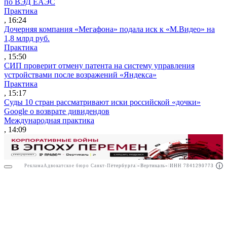
по ВЭД ЕАЭС
Практика
, 16:24
Дочерняя компания «Мегафона» подала иск к «М.Видео» на
1,8 млрд руб.
Практика
, 15:50
СИП проверит отмену патента на систему управления
устройствами после возражений «Яндекса»
Практика
, 15:17
Суды 10 стран рассматривают иски российской «дочки»
Google о возврате дивидендов
Международная практика
, 14:09
Реклама
Адвокатское бюро Санкт-Петербурга «Вертикаль» ИНН 7841290773
Реклама
АО"Право.ру" ИНН: 7708095468