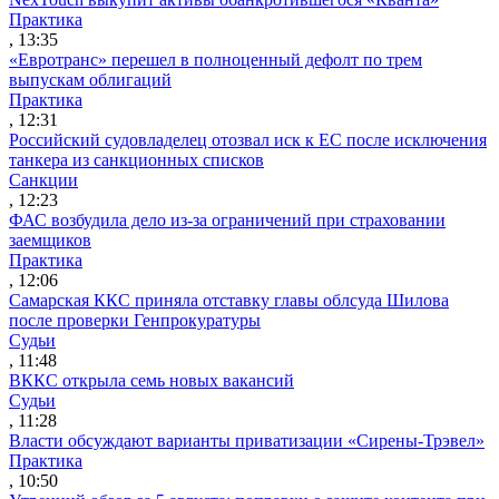
Практика
, 13:35
«Евротранс» перешел в полноценный дефолт по трем
выпускам облигаций
Практика
, 12:31
Российский судовладелец отозвал иск к ЕС после исключения
танкера из санкционных списков
Санкции
, 12:23
ФАС возбудила дело из-за ограничений при страховании
заемщиков
Практика
, 12:06
Самарская ККС приняла отставку главы облсуда Шилова
после проверки Генпрокуратуры
Судьи
, 11:48
ВККС открыла семь новых вакансий
Судьи
, 11:28
Власти обсуждают варианты приватизации «Сирены-Трэвел»
Практика
, 10:50