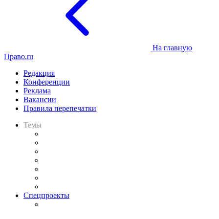
На главную
Право.ru
Редакция
Конференции
Реклама
Вакансии
Правила перепечатки
Темы
Практика
Законодательство
Процесс
Исследования
Рынок юридических услуг
Юридическое сообщество
Важнейшие правовые темы в прессе
Спецпроекты
Подкаст «В здравом уме
и твёрдой памяти»