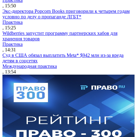
Практика
, 15:50
Экс-директора Popcorn Books приговорили к четырем годам
условно по делу о пропаганде ЛГБТ*
Практика
, 15:25
Wildberries запустит программу партнерских хабов для
хранения товаров
Практика
, 14:31
Суд в США обязал выплатить Meta* $942 млн из-за вреда
детям в соцсетях
Международная практика
, 13:54