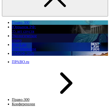
Право-300
Юррынок РФ:
35 лет спустя
Экологическое
право
Best Law
Firm Marketing
ПМЮФ 2026
ПРАВО.ru
Право-300
Конференции