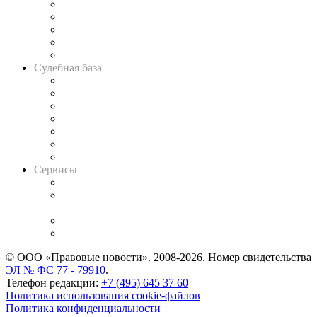
Legal Design
Банкротная панорама
Советы для литигаторов
Сговоры на торгах
Авто
Судебная база
Картотека арбитражных дел
Решения арбитражных судов
Календарь рассмотрения арбитражных дел
Досье судей
Информация о судах
RSS лента новостей
Вакансии для юристов
Сервисы
Справочно-правовая система
Casebook: мониторинг дел
и компаний
Caselook: поиск и анализ практики
CASE.ONE: управление юридической службой
© ООО «Правовые новости». 2008-2026.
Номер свидетельства
ЭЛ № ФС 77 - 79910
.
Телефон редакции:
+7 (495) 645 37 60
Политика использования cookie-файлов
Политика конфиденциальности