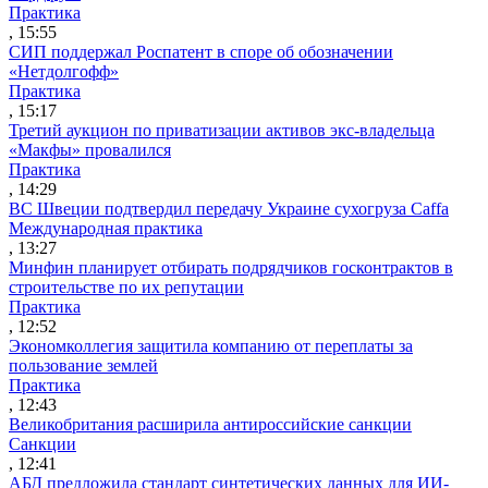
Практика
, 15:55
СИП поддержал Роспатент в споре об обозначении
«Нетдолгофф»
Практика
, 15:17
Третий аукцион по приватизации активов экс-владельца
«Макфы» провалился
Практика
, 14:29
ВС Швеции подтвердил передачу Украине сухогруза Caffa
Международная практика
, 13:27
Минфин планирует отбирать подрядчиков госконтрактов в
строительстве по их репутации
Практика
, 12:52
Экономколлегия защитила компанию от переплаты за
пользование землей
Практика
, 12:43
Великобритания расширила антироссийские санкции
Санкции
, 12:41
АБД предложила стандарт синтетических данных для ИИ-