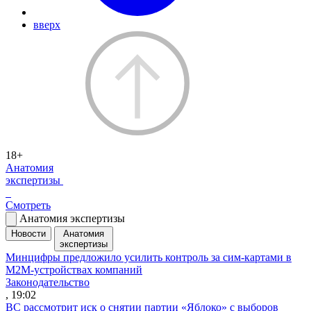
вверх
18+
Анатомия
экспертизы
Смотреть
Анатомия экспертизы
Новости
Анатомия
экспертизы
Минцифры предложило усилить контроль за сим-картами в
M2M-устройствах компаний
Законодательство
, 19:02
ВС рассмотрит иск о снятии партии «Яблоко» с выборов