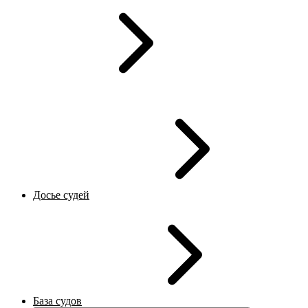
Досье судей
База судов