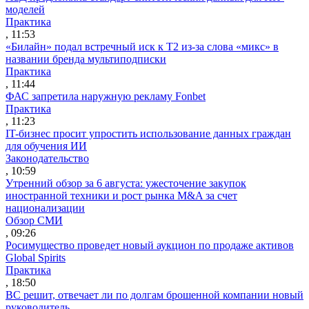
моделей
Практика
, 11:53
«Билайн» подал встречный иск к Т2 из-за слова «микс» в
названии бренда мультиподписки
Практика
, 11:44
ФАС запретила наружную рекламу Fonbet
Практика
, 11:23
IT-бизнес просит упростить использование данных граждан
для обучения ИИ
Законодательство
, 10:59
Утренний обзор за 6 августа: ужесточение закупок
иностранной техники и рост рынка M&A за счет
национализации
Обзор СМИ
, 09:26
Росимущество проведет новый аукцион по продаже активов
Global Spirits
Практика
, 18:50
ВС решит, отвечает ли по долгам брошенной компании новый
руководитель