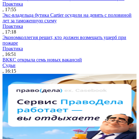
Практика
, 17:55
Экс-владельца бутика Cartier осудили на девять с половиной
лет за таможенную схему
Практика
, 17:18
Экономколлегия решит, кто должен возмещать ущерб при
пожаре
Практика
, 16:51
ВККС открыла семь новых вакансий
Судьи
, 16:15