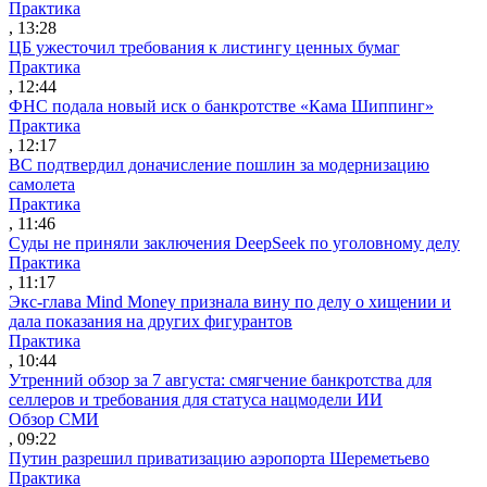
Практика
, 13:28
ЦБ ужесточил требования к листингу ценных бумаг
Практика
, 12:44
ФНС подала новый иск о банкротстве «Кама Шиппинг»
Практика
, 12:17
ВС подтвердил доначисление пошлин за модернизацию
самолета
Практика
, 11:46
Суды не приняли заключения DeepSeek по уголовному делу
Практика
, 11:17
Экс-глава Mind Money признала вину по делу о хищении и
дала показания на других фигурантов
Практика
, 10:44
Утренний обзор за 7 августа: смягчение банкротства для
селлеров и требования для статуса нацмодели ИИ
Обзор СМИ
, 09:22
Путин разрешил приватизацию аэропорта Шереметьево
Практика