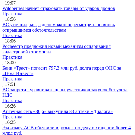
, 19:07
Wildberries начнет страховать товары от ударов дронов
Практика
, 18:56
ВС уточнил, когда дело можно пересмотреть по вновь
открывшимся обстоятельствам
Практика
, 18:06
Росреестр предложил новый механизм оспаривания
кадастровой стоимости
Практика
, 18:00
Банк «Траст» погасит 797,3 млн руб. долга перед ФНС за
«Гема-Инвест»
Практика
, 17:51
ВС запретил уравнивать цены участников закупок без учета
НДС
Практика
, 16:26
Аптечная сеть «36,6» выкупила 83 аптеки «Диалога»
Практика
, 16:25
Экс-главу АСВ объявили в розыск по делу о хищении более 4
млрд руб.