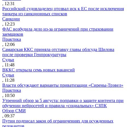
, 12:31
Российский судовладелец отозвал иск к ЕС после исключения
танкера из санкционных списков
Санкции
, 12:23
ФАС возбудила дело из-за ограничений при страховании
заемщиков
Практика
, 12:06
Самарская ККС приняла отставку главы облсуда Шилова
после проверки Генпрокуратуры
Судьи
, 11:48
ВККС открыла семь новых вакансий
Судьи
, 11:28
Власти обсуждают варианты приватизации «Сирены-Трэвел»
Практика
, 10:50
Утренний обзор за 5 августа: поправки о защите контента при
обучении нейросетей и правила «социальных» СЗПК
Обзор СМИ
, 09:37
Путин подписал закон об ограничениях для осужденных
релокантов