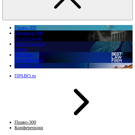
Право-300
Юррынок РФ:
35 лет спустя
Экологическое
право
Best Law
Firm Marketing
ПМЮФ 2026
ПРАВО.ru
Право-300
Конференции