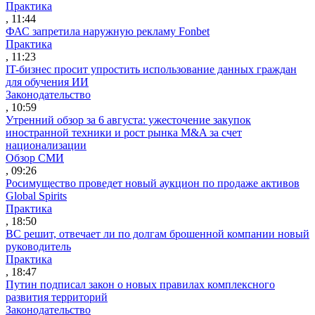
Практика
, 11:44
ФАС запретила наружную рекламу Fonbet
Практика
, 11:23
IT-бизнес просит упростить использование данных граждан
для обучения ИИ
Законодательство
, 10:59
Утренний обзор за 6 августа: ужесточение закупок
иностранной техники и рост рынка M&A за счет
национализации
Обзор СМИ
, 09:26
Росимущество проведет новый аукцион по продаже активов
Global Spirits
Практика
, 18:50
ВС решит, отвечает ли по долгам брошенной компании новый
руководитель
Практика
, 18:47
Путин подписал закон о новых правилах комплексного
развития территорий
Законодательство