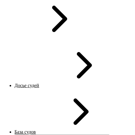
Досье судей
База судов