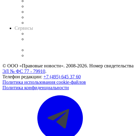
Календарь рассмотрения арбитражных дел
Досье судей
Информация о судах
RSS лента новостей
Вакансии для юристов
Сервисы
Справочно-правовая система
Casebook: мониторинг дел
и компаний
Caselook: поиск и анализ практики
CASE.ONE: управление юридической службой
© ООО «Правовые новости». 2008-2026.
Номер свидетельства
ЭЛ № ФС 77 - 79910
.
Телефон редакции:
+7 (495) 645 37 60
Политика использования cookie-файлов
Политика конфиденциальности