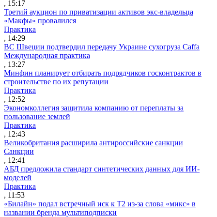
, 15:17
Третий аукцион по приватизации активов экс-владельца
«Макфы» провалился
Практика
, 14:29
ВС Швеции подтвердил передачу Украине сухогруза Caffa
Международная практика
, 13:27
Минфин планирует отбирать подрядчиков госконтрактов в
строительстве по их репутации
Практика
, 12:52
Экономколлегия защитила компанию от переплаты за
пользование землей
Практика
, 12:43
Великобритания расширила антироссийские санкции
Санкции
, 12:41
АБД предложила стандарт синтетических данных для ИИ-
моделей
Практика
, 11:53
«Билайн» подал встречный иск к Т2 из-за слова «микс» в
названии бренда мультиподписки