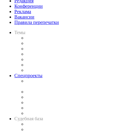
Редакция
Конференции
Реклама
Вакансии
Правила перепечатки
Темы
Практика
Законодательство
Процесс
Исследования
Рынок юридических услуг
Юридическое сообщество
Важнейшие правовые темы в прессе
Спецпроекты
Подкаст «В здравом уме
и твёрдой памяти»
Legal Design
Банкротная панорама
Советы для литигаторов
Сговоры на торгах
Авто
Судебная база
Картотека арбитражных дел
Решения арбитражных судов