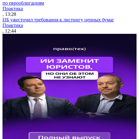
по еврооблигациям
Практика
, 13:28
ЦБ ужесточил требования к листингу ценных бумаг
Практика
, 12:44