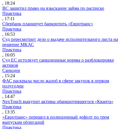
, 18:24
ВС защитил право на взыскание займа по расписке
Практика
, 17:11
Сбербанк планирует банкротить «Евротранс»
Практика
, 16:53
Суд пересмотрит дело о выдаче исполнительного листа на
решение МКАС
Практика
, 16:05
Суд ЕС истолкует санкционные нормы о разблокировке
активов
Санкции
, 15:24
ФАС раскрыла число жалоб в сфере закупок в первом
полугодии
Практика
, 14:47
NexTouch выкупит активы обанкротившегося «Кванта»
Практика
, 13:35
«Евротранс» перешел в полноценный дефолт по трем
выпускам облигаций
Практика