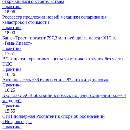
открывшимся обстоятельствам
Практика
, 18:06
Росреестр предложил новый механизм оспаривания
кадастровой стоимости
Практика
, 18:00
Банк «Траст» погасит 797,3 млн руб. долга перед ФНС за
«Гема-Инвест»
Практика
, 17:51
ВС запретил уравнивать цены участников закупок без учета
НДС
Практика
, 16:26
Аптечная сеть «36,6» выкупила 83 аптеки «Диалога»
Практика
, 16:25
Экс-главу АСВ объявили в розыск по делу о хищении более 4
млрд руб.
Практика
, 15:55
СИП поддержал Роспатент в споре об обозначении
«Нетдолгофф»
Практика