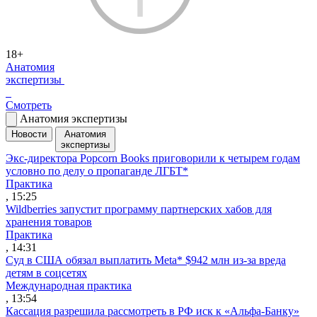
18+
Анатомия
экспертизы
Смотреть
Анатомия экспертизы
Новости
Анатомия
экспертизы
Экс-директора Popcorn Books приговорили к четырем годам
условно по делу о пропаганде ЛГБТ*
Практика
, 15:25
Wildberries запустит программу партнерских хабов для
хранения товаров
Практика
, 14:31
Суд в США обязал выплатить Meta* $942 млн из-за вреда
детям в соцсетях
Международная практика
, 13:54
Кассация разрешила рассмотреть в РФ иск к «Альфа-Банку»