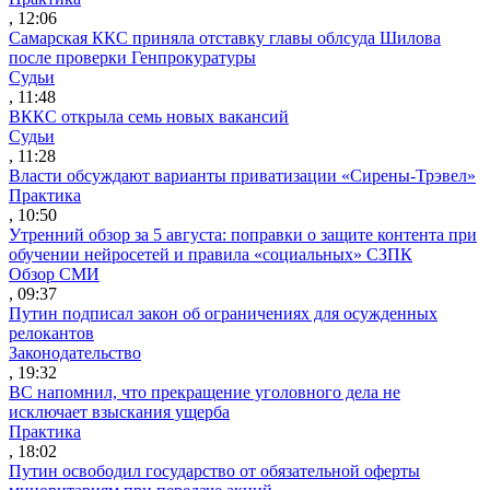
, 12:06
Самарская ККС приняла отставку главы облсуда Шилова
после проверки Генпрокуратуры
Судьи
, 11:48
ВККС открыла семь новых вакансий
Судьи
, 11:28
Власти обсуждают варианты приватизации «Сирены-Трэвел»
Практика
, 10:50
Утренний обзор за 5 августа: поправки о защите контента при
обучении нейросетей и правила «социальных» СЗПК
Обзор СМИ
, 09:37
Путин подписал закон об ограничениях для осужденных
релокантов
Законодательство
, 19:32
ВС напомнил, что прекращение уголовного дела не
исключает взыскания ущерба
Практика
, 18:02
Путин освободил государство от обязательной оферты