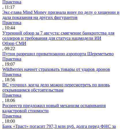
Практика
, 11:17
Экс-глава Mind Money признала вину по делу о хищении и
дала показания на других фигурантов
Практика
, 10:44
Утренний обзор за 7 августа: смягчение банкротства для
селлеров и требования для статуса нацмодели ИИ
Обзор СМИ
, 09:22
Путин разрешил приватизацию аэропорта Шереметьево
Практика
, 19:07
Wildberries начнет страховать товары от ударов дронов
Практика
, 18:56
ВС уточнил, когда дело можно пересмотреть по вновь
открывшимся обстоятельствам
Практика
, 18:06
Росреестр предложил новый механизм оспаривания
кадастровой стоимости
Практика
, 18:00
Банк «Траст» погасит 797,3 млн руб. долга перед ФНС за