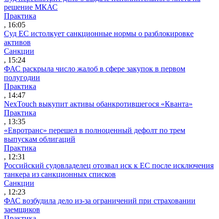
решение МКАС
Практика
, 16:05
Суд ЕС истолкует санкционные нормы о разблокировке
активов
Санкции
, 15:24
ФАС раскрыла число жалоб в сфере закупок в первом
полугодии
Практика
, 14:47
NexTouch выкупит активы обанкротившегося «Кванта»
Практика
, 13:35
«Евротранс» перешел в полноценный дефолт по трем
выпускам облигаций
Практика
, 12:31
Российский судовладелец отозвал иск к ЕС после исключения
танкера из санкционных списков
Санкции
, 12:23
ФАС возбудила дело из-за ограничений при страховании
заемщиков
Практика