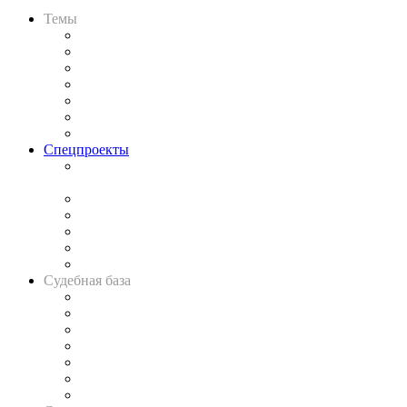
Темы
Практика
Законодательство
Процесс
Исследования
Рынок юридических услуг
Юридическое сообщество
Важнейшие правовые темы в прессе
Спецпроекты
Подкаст «В здравом уме
и твёрдой памяти»
Legal Design
Банкротная панорама
Советы для литигаторов
Сговоры на торгах
Авто
Судебная база
Картотека арбитражных дел
Решения арбитражных судов
Календарь рассмотрения арбитражных дел
Досье судей
Информация о судах
RSS лента новостей
Вакансии для юристов