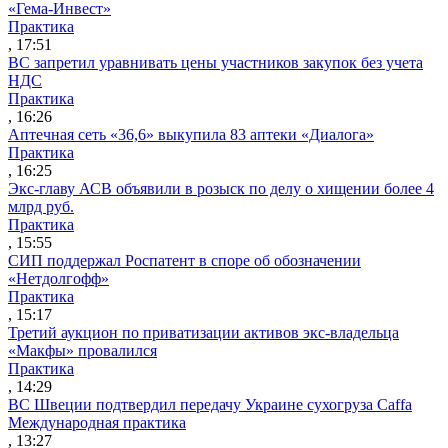
«Гема-Инвест»
Практика
, 17:51
ВС запретил уравнивать цены участников закупок без учета
НДС
Практика
, 16:26
Аптечная сеть «36,6» выкупила 83 аптеки «Диалога»
Практика
, 16:25
Экс-главу АСВ объявили в розыск по делу о хищении более 4
млрд руб.
Практика
, 15:55
СИП поддержал Роспатент в споре об обозначении
«Нетдолгофф»
Практика
, 15:17
Третий аукцион по приватизации активов экс-владельца
«Макфы» провалился
Практика
, 14:29
ВС Швеции подтвердил передачу Украине сухогруза Caffa
Международная практика
, 13:27