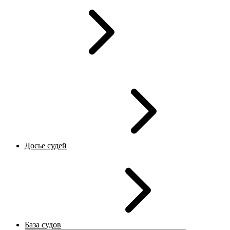
Досье судей
База судов