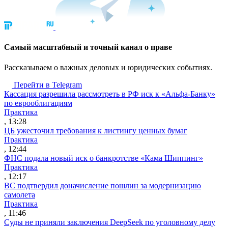
Cамый масштабный и точный канал о праве
Рассказываем о важных деловых и юридических событиях.
Перейти в Telegram
Кассация разрешила рассмотреть в РФ иск к «Альфа-Банку»
по еврооблигациям
Практика
, 13:28
ЦБ ужесточил требования к листингу ценных бумаг
Практика
, 12:44
ФНС подала новый иск о банкротстве «Кама Шиппинг»
Практика
, 12:17
ВС подтвердил доначисление пошлин за модернизацию
самолета
Практика
, 11:46
Суды не приняли заключения DeepSeek по уголовному делу