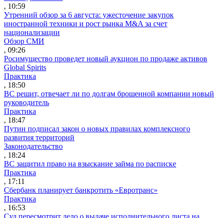
, 10:59
Утренний обзор за 6 августа: ужесточение закупок
иностранной техники и рост рынка M&A за счет
национализации
Обзор СМИ
, 09:26
Росимущество проведет новый аукцион по продаже активов
Global Spirits
Практика
, 18:50
ВС решит, отвечает ли по долгам брошенной компании новый
руководитель
Практика
, 18:47
Путин подписал закон о новых правилах комплексного
развития территорий
Законодательство
, 18:24
ВС защитил право на взыскание займа по расписке
Практика
, 17:11
Сбербанк планирует банкротить «Евротранс»
Практика
, 16:53
Суд пересмотрит дело о выдаче исполнительного листа на