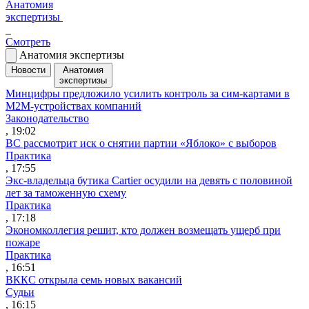
Анатомия
экспертизы
Смотреть
Анатомия экспертизы
Новости
Анатомия
экспертизы
Минцифры предложило усилить контроль за сим-картами в
M2M-устройствах компаний
Законодательство
, 19:02
ВС рассмотрит иск о снятии партии «Яблоко» с выборов
Практика
, 17:55
Экс-владельца бутика Cartier осудили на девять с половиной
лет за таможенную схему
Практика
, 17:18
Экономколлегия решит, кто должен возмещать ущерб при
пожаре
Практика
, 16:51
ВККС открыла семь новых вакансий
Судьи
, 16:15