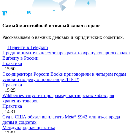
Cамый масштабный и точный канал о праве
Рассказываем о важных деловых и юридических событиях.
Перейти в Telegram
Предприниматель не смог прекратить охрану товарного знака
Burberry в России
Практика
, 15:50
Экс-директора Popcorn Books приговорили к четырем годам
условно по делу о пропаганде ЛГБТ*
Практика
, 15:25
Wildberries запустит программу партнерских хабов для
хранения товаров
Практика
, 14:31
Суд в США обязал выплатить Meta* $942 млн из-за вреда
детям в соцсетях
Международная практика
, 13:54