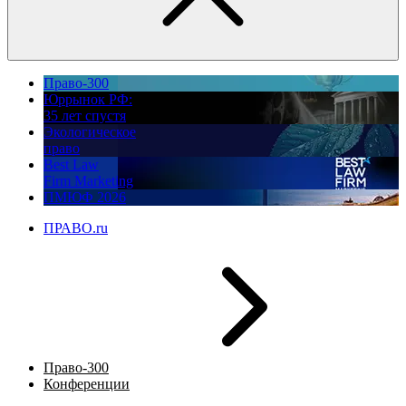
Право-300
Юррынок РФ:
35 лет спустя
Экологическое
право
Best Law
Firm Marketing
ПМЮФ 2026
ПРАВО.ru
Право-300
Конференции