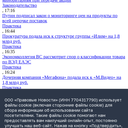
миноритариям при передаче акций
Законодательство
, 17:16
Путин подписал закон о мониторинге цен на продукты по
всей цепочке поставок
Практика
, 16:44
Прокуратура подала иск к структуре группы «Илим» на 1,8
млрд руб.
Практика
, 16:35
Экономколлегия ВС рассмотрит спор о классификации товара
по ВЭД ЕАЭС
Практика
, 16:24
Дочерняя компания «Мегафона» подала иск к «М.Видео» на
1,8 млрд руб.
Практика
, 15:50
СИП проверит отмену патента на систему управления
ООО «Правовые Новости» (ИНН 7704317790) использует
устройствами после возражений «Яндекса»
файлы cookie (включая сторонние файлы cookie) для
Практика
сбора информации об использовании сайта
, 15:17
посетителями. Такие файлы cookie помогают нам
Суды 10 стран рассматривают иски российской «дочки»
предоставлять вам наилучший онлайн-опыт, постоянно
Google о возврате дивидендов
улучшать наш веб-сайт. Нажав на кнопку «Подтвердить»,