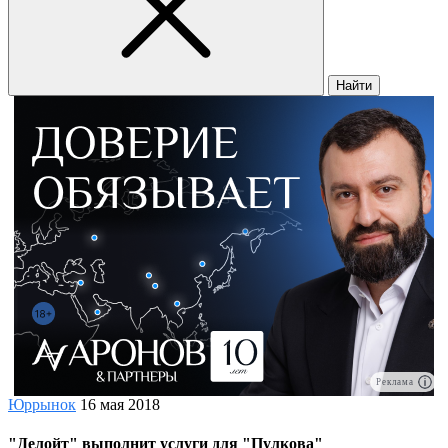
Найти
Реклама
Юррынок
16 мая 2018
"Делойт" выполнит услуги для "Пулкова"