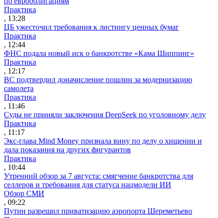
по еврооблигациям
Практика
, 13:28
ЦБ ужесточил требования к листингу ценных бумаг
Практика
, 12:44
ФНС подала новый иск о банкротстве «Кама Шиппинг»
Практика
, 12:17
ВС подтвердил доначисление пошлин за модернизацию
самолета
Практика
, 11:46
Суды не приняли заключения DeepSeek по уголовному делу
Практика
, 11:17
Экс-глава Mind Money признала вину по делу о хищении и
дала показания на других фигурантов
Практика
, 10:44
Утренний обзор за 7 августа: смягчение банкротства для
селлеров и требования для статуса нацмодели ИИ
Обзор СМИ
, 09:22
Путин разрешил приватизацию аэропорта Шереметьево