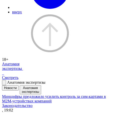
вверх
18+
Анатомия
экспертизы
Смотреть
Анатомия экспертизы
Новости
Анатомия
экспертизы
Минцифры предложило усилить контроль за сим-картами в
M2M-устройствах компаний
Законодательство
, 19:02