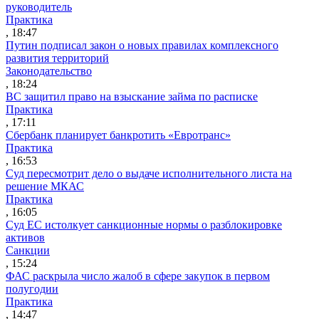
руководитель
Практика
, 18:47
Путин подписал закон о новых правилах комплексного
развития территорий
Законодательство
, 18:24
ВС защитил право на взыскание займа по расписке
Практика
, 17:11
Сбербанк планирует банкротить «Евротранс»
Практика
, 16:53
Суд пересмотрит дело о выдаче исполнительного листа на
решение МКАС
Практика
, 16:05
Суд ЕС истолкует санкционные нормы о разблокировке
активов
Санкции
, 15:24
ФАС раскрыла число жалоб в сфере закупок в первом
полугодии
Практика
, 14:47