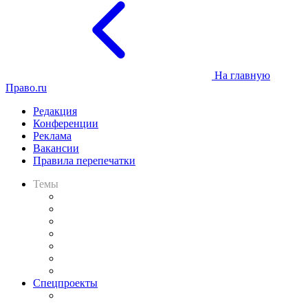
На главную
Право.ru
Редакция
Конференции
Реклама
Вакансии
Правила перепечатки
Темы
Практика
Законодательство
Процесс
Исследования
Рынок юридических услуг
Юридическое сообщество
Важнейшие правовые темы в прессе
Спецпроекты
Подкаст «В здравом уме
и твёрдой памяти»