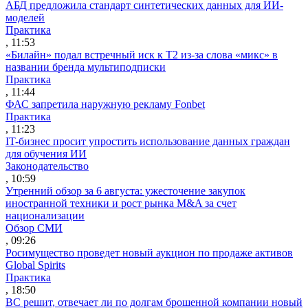
АБД предложила стандарт синтетических данных для ИИ-
моделей
Практика
, 11:53
«Билайн» подал встречный иск к Т2 из-за слова «микс» в
названии бренда мультиподписки
Практика
, 11:44
ФАС запретила наружную рекламу Fonbet
Практика
, 11:23
IT-бизнес просит упростить использование данных граждан
для обучения ИИ
Законодательство
, 10:59
Утренний обзор за 6 августа: ужесточение закупок
иностранной техники и рост рынка M&A за счет
национализации
Обзор СМИ
, 09:26
Росимущество проведет новый аукцион по продаже активов
Global Spirits
Практика
, 18:50
ВС решит, отвечает ли по долгам брошенной компании новый