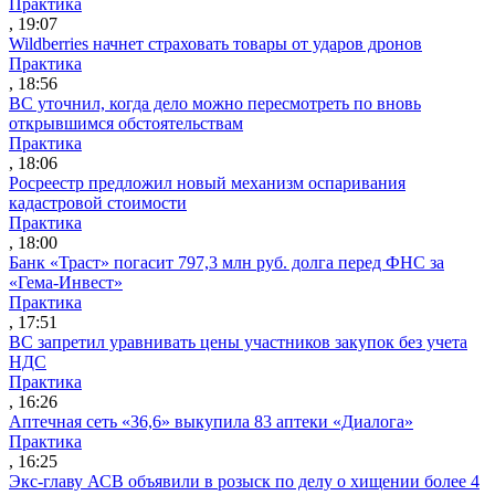
Практика
, 19:07
Wildberries начнет страховать товары от ударов дронов
Практика
, 18:56
ВС уточнил, когда дело можно пересмотреть по вновь
открывшимся обстоятельствам
Практика
, 18:06
Росреестр предложил новый механизм оспаривания
кадастровой стоимости
Практика
, 18:00
Банк «Траст» погасит 797,3 млн руб. долга перед ФНС за
«Гема-Инвест»
Практика
, 17:51
ВС запретил уравнивать цены участников закупок без учета
НДС
Практика
, 16:26
Аптечная сеть «36,6» выкупила 83 аптеки «Диалога»
Практика
, 16:25
Экс-главу АСВ объявили в розыск по делу о хищении более 4