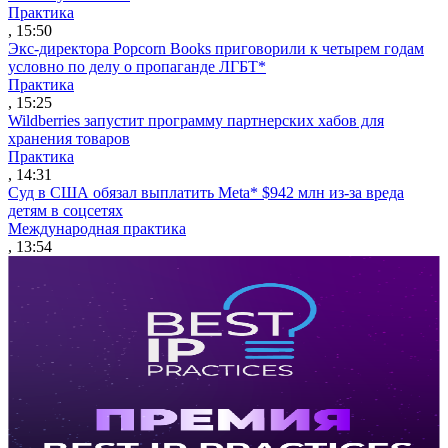
Практика
, 15:50
Экс-директора Popcorn Books приговорили к четырем годам
условно по делу о пропаганде ЛГБТ*
Практика
, 15:25
Wildberries запустит программу партнерских хабов для
хранения товаров
Практика
, 14:31
Суд в США обязал выплатить Meta* $942 млн из-за вреда
детям в соцсетях
Международная практика
, 13:54