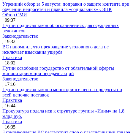
Утренний обзор за 5 августа: поправки о защите контента при
обучении нейросетей и правила «социальных» СЗПК
Обзор СМИ
, 09:37
Путин подписал закон об ограничениях для осужденных
релокантов
Законодательство
, 19:32
ВС напомнил, что прекращение уголовного дела не
исключает взыскания ущерба
Практика
, 18:02
Путин освободил государство от обязательной оферты
миноритариям при передаче акций
Законодательство
, 17:16
Путин подписал закон о мониторинге цен на продукты по
всей цепочке поставок
Практика
, 16:44
Прокуратура подала иск к структуре группы «Илим» на 1,8
млрд руб.
Практика
, 16:35
Экономколлегия ВС рассмотрит спор о классификации товара