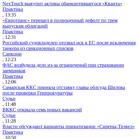
NexTouch выкупит активы обанкротившегося «Кванта»
Практика
, 13:35
«Евротранс» перешел в полноценный дефолт по трем
выпускам облигаций
Практика
, 12:31
Российский судовладелец отозвал иск к ЕС после исключения
танкера из санкционных списков
Санкции
, 12:23
ФАС возбудила дело из-за ограничений при страховании
заемщиков
Практика
, 12:06
Самарская ККС приняла отставку главы облсуда Шилова
после проверки Генпрокуратуры
Судьи
, 11:48
ВККС открыла семь новых вакансий
Судьи
, 11:28
Власти обсуждают варианты приватизации «Сирены-Трэвел»
Практика
, 10:50