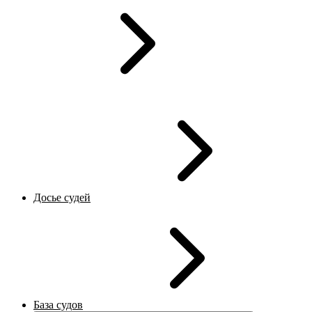
Досье судей
База судов