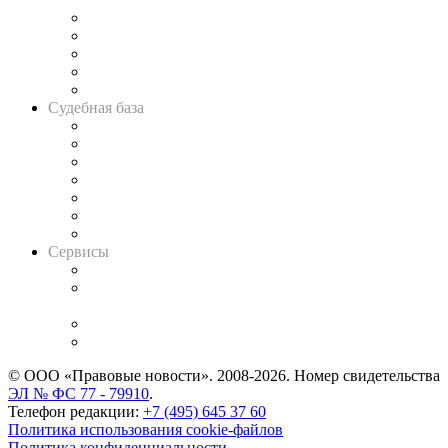
Legal Design
Банкротная панорама
Советы для литигаторов
Сговоры на торгах
Авто
Судебная база
Картотека арбитражных дел
Решения арбитражных судов
Календарь рассмотрения арбитражных дел
Досье судей
Информация о судах
RSS лента новостей
Вакансии для юристов
Сервисы
Справочно-правовая система
Casebook: мониторинг дел
и компаний
Caselook: поиск и анализ практики
CASE.ONE: управление юридической службой
© ООО «Правовые новости». 2008-2026.
Номер свидетельства
ЭЛ № ФС 77 - 79910
.
Телефон редакции:
+7 (495) 645 37 60
Политика использования cookie-файлов
Политика конфиденциальности