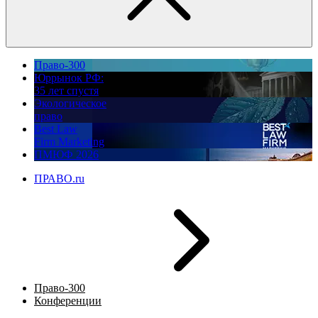
Право-300
Юррынок РФ:
35 лет спустя
Экологическое
право
Best Law
Firm Marketing
ПМЮФ 2026
ПРАВО.ru
Право-300
Конференции