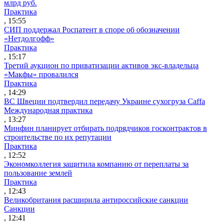
млрд руб.
Практика
, 15:55
СИП поддержал Роспатент в споре об обозначении
«Нетдолгофф»
Практика
, 15:17
Третий аукцион по приватизации активов экс-владельца
«Макфы» провалился
Практика
, 14:29
ВС Швеции подтвердил передачу Украине сухогруза Caffa
Международная практика
, 13:27
Минфин планирует отбирать подрядчиков госконтрактов в
строительстве по их репутации
Практика
, 12:52
Экономколлегия защитила компанию от переплаты за
пользование землей
Практика
, 12:43
Великобритания расширила антироссийские санкции
Санкции
, 12:41