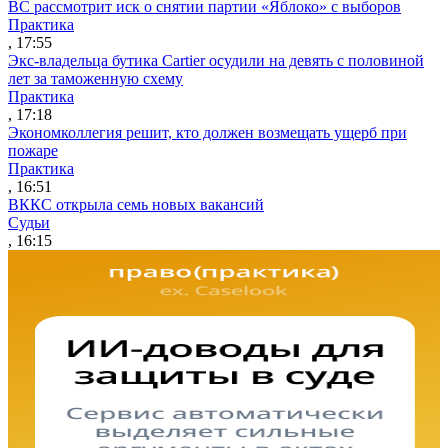
ВС рассмотрит иск о снятии партии «Яблоко» с выборов
Практика
, 17:55
Экс-владельца бутика Cartier осудили на девять с половиной
лет за таможенную схему
Практика
, 17:18
Экономколлегия решит, кто должен возмещать ущерб при
пожаре
Практика
, 16:51
ВККС открыла семь новых вакансий
Судьи
, 16:15