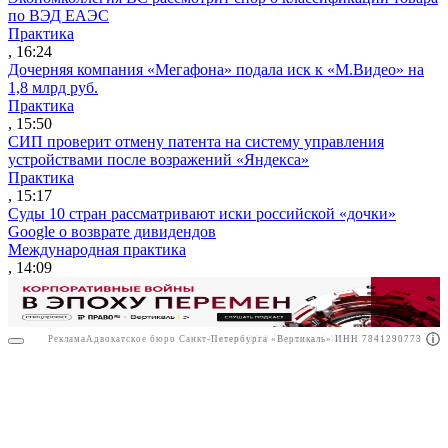
по ВЭД ЕАЭС
Практика
, 16:24
Дочерняя компания «Мегафона» подала иск к «М.Видео» на
1,8 млрд руб.
Практика
, 15:50
СИП проверит отмену патента на систему управления
устройствами после возражений «Яндекса»
Практика
, 15:17
Суды 10 стран рассматривают иски российской «дочки»
Google о возврате дивидендов
Международная практика
, 14:09
Реклама
Адвокатское бюро Санкт-Петербурга «Вертикаль» ИНН 7841290773
Реклама
ООО "Право.ру" ИНН: 7704835288