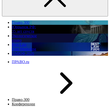
Право-300
Юррынок РФ:
35 лет спустя
Экологическое
право
Best Law
Firm Marketing
ПМЮФ 2026
ПРАВО.ru
Право-300
Конференции