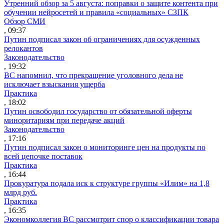
Утренний обзор за 5 августа: поправки о защите контента при
обучении нейросетей и правила «социальных» СЗПК
Обзор СМИ
, 09:37
Путин подписал закон об ограничениях для осужденных
релокантов
Законодательство
, 19:32
ВС напомнил, что прекращение уголовного дела не
исключает взыскания ущерба
Практика
, 18:02
Путин освободил государство от обязательной оферты
миноритариям при передаче акций
Законодательство
, 17:16
Путин подписал закон о мониторинге цен на продукты по
всей цепочке поставок
Практика
, 16:44
Прокуратура подала иск к структуре группы «Илим» на 1,8
млрд руб.
Практика
, 16:35
Экономколлегия ВС рассмотрит спор о классификации товара