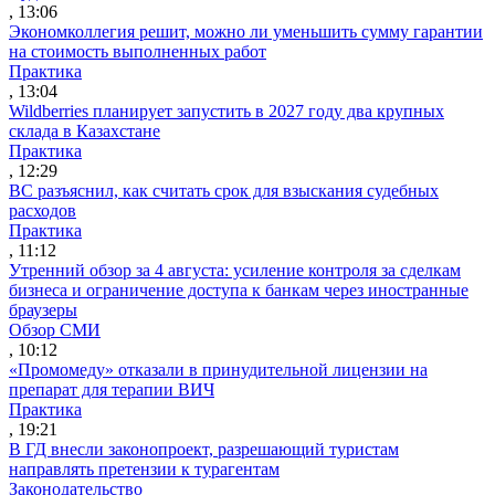
, 13:06
Экономколлегия решит, можно ли уменьшить сумму гарантии
на стоимость выполненных работ
Практика
, 13:04
Wildberries планирует запустить в 2027 году два крупных
склада в Казахстане
Практика
, 12:29
ВС разъяснил, как считать срок для взыскания судебных
расходов
Практика
, 11:12
Утренний обзор за 4 августа: усиление контроля за сделкам
бизнеса и ограничение доступа к банкам через иностранные
браузеры
Обзор СМИ
, 10:12
«Промомеду» отказали в принудительной лицензии на
препарат для терапии ВИЧ
Практика
, 19:21
В ГД внесли законопроект, разрешающий туристам
направлять претензии к турагентам
Законодательство