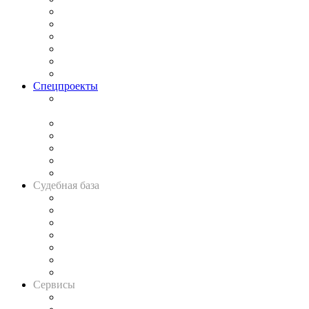
Законодательство
Процесс
Исследования
Рынок юридических услуг
Юридическое сообщество
Важнейшие правовые темы в прессе
Спецпроекты
Подкаст «В здравом уме
и твёрдой памяти»
Legal Design
Банкротная панорама
Советы для литигаторов
Сговоры на торгах
Авто
Судебная база
Картотека арбитражных дел
Решения арбитражных судов
Календарь рассмотрения арбитражных дел
Досье судей
Информация о судах
RSS лента новостей
Вакансии для юристов
Сервисы
Справочно-правовая система