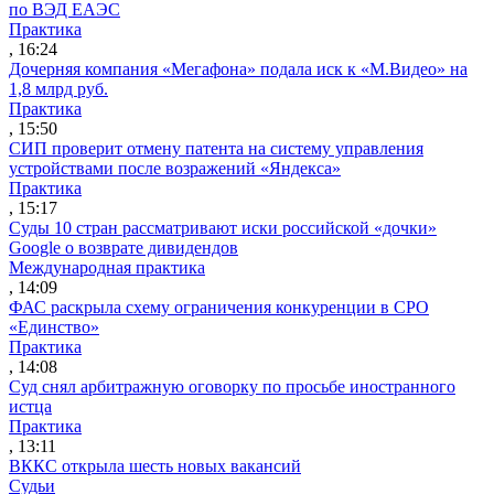
по ВЭД ЕАЭС
Практика
, 16:24
Дочерняя компания «Мегафона» подала иск к «М.Видео» на
1,8 млрд руб.
Практика
, 15:50
СИП проверит отмену патента на систему управления
устройствами после возражений «Яндекса»
Практика
, 15:17
Суды 10 стран рассматривают иски российской «дочки»
Google о возврате дивидендов
Международная практика
, 14:09
ФАС раскрыла схему ограничения конкуренции в СРО
«Единство»
Практика
, 14:08
Суд снял арбитражную оговорку по просьбе иностранного
истца
Практика
, 13:11
ВККС открыла шесть новых вакансий
Судьи