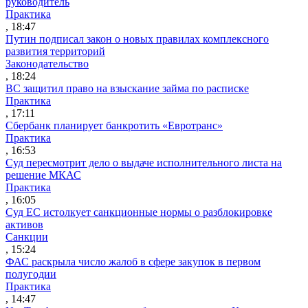
руководитель
Практика
, 18:47
Путин подписал закон о новых правилах комплексного
развития территорий
Законодательство
, 18:24
ВС защитил право на взыскание займа по расписке
Практика
, 17:11
Сбербанк планирует банкротить «Евротранс»
Практика
, 16:53
Суд пересмотрит дело о выдаче исполнительного листа на
решение МКАС
Практика
, 16:05
Суд ЕС истолкует санкционные нормы о разблокировке
активов
Санкции
, 15:24
ФАС раскрыла число жалоб в сфере закупок в первом
полугодии
Практика
, 14:47