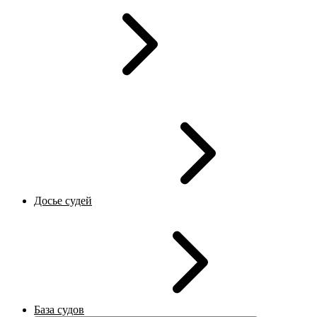
Досье судей
База судов