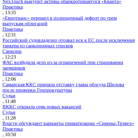
NexTouch выкупит активы обанкротившегося «Кванта»
Практика
, 13:35
«Евротранс» перешел в полноценный дефолт по трем
выпускам облигаций
Практика
, 12:31
Российский судовладелец отозвал иск к ЕС после исключения
танкера из санкционных списков
Санкции
, 12:23
ФАС возбудила дело из-за ограничений при страховании
заемщиков
Практика
, 12:06
Самарская ККС приняла отставку главы облсуда Шилова
после проверки Генпрокуратуры
Судьи
, 11:48
ВККС открыла семь новых вакансий
Судьи
, 11:28
Власти обсуждают варианты приватизации «Сирены-Трэвел»
Практика
, 10:50