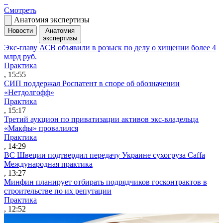
Смотреть
Анатомия экспертизы
Новости
Анатомия
экспертизы
Экс-главу АСВ объявили в розыск по делу о хищении более 4
млрд руб.
Практика
, 15:55
СИП поддержал Роспатент в споре об обозначении
«Нетдолгофф»
Практика
, 15:17
Третий аукцион по приватизации активов экс-владельца
«Макфы» провалился
Практика
, 14:29
ВС Швеции подтвердил передачу Украине сухогруза Caffa
Международная практика
, 13:27
Минфин планирует отбирать подрядчиков госконтрактов в
строительстве по их репутации
Практика
, 12:52