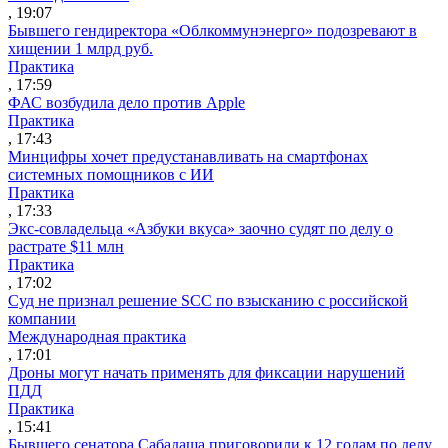
, 19:07
Бывшего гендиректора «Облкоммунэнерго» подозревают в
хищении 1 млрд руб.
Практика
, 17:59
ФАС возбудила дело против Apple
Практика
, 17:43
Минцифры хочет предустанавливать на смартфонах
системных помощников с ИИ
Практика
, 17:33
Экс-совладельца «Азбуки вкуса» заочно судят по делу о
растрате $11 млн
Практика
, 17:02
Суд не признал решение SCC по взысканию с российской
компании
Международная практика
, 17:01
Дроны могут начать применять для фиксации нарушений
ПДД
Практика
, 15:41
Бывшего сенатора Сабадаша приговорили к 12 годам по делу