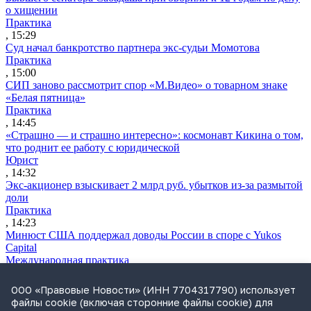
о хищении
Практика
, 15:29
Суд начал банкротство партнера экс-судьи Момотова
Практика
, 15:00
СИП заново рассмотрит спор «М.Видео» о товарном знаке
«Белая пятница»
Практика
, 14:45
«Страшно — и страшно интересно»: космонавт Кикина о том,
что роднит ее работу с юридической
Юрист
, 14:32
Экс-акционер взыскивает 2 млрд руб. убытков из-за размытой
доли
Практика
, 14:23
Минюст США поддержал доводы России в споре с Yukos
Capital
Международная практика
, 14:06
Чубайс просит приостановить взыскание 5,5 млрд руб. по
ООО «Правовые Новости» (ИНН 7704317790) использует
делу «Роснано»
файлы cookie (включая сторонние файлы cookie) для
Практика