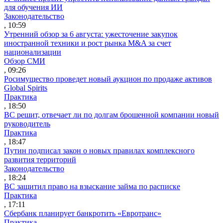
для обучения ИИ
Законодательство
, 10:59
Утренний обзор за 6 августа: ужесточение закупок
иностранной техники и рост рынка M&A за счет
национализации
Обзор СМИ
, 09:26
Росимущество проведет новый аукцион по продаже активов
Global Spirits
Практика
, 18:50
ВС решит, отвечает ли по долгам брошенной компании новый
руководитель
Практика
, 18:47
Путин подписал закон о новых правилах комплексного
развития территорий
Законодательство
, 18:24
ВС защитил право на взыскание займа по расписке
Практика
, 17:11
Сбербанк планирует банкротить «Евротранс»
Практика