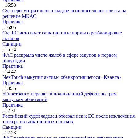
, 16:53
Суд пересмотрит дело о выдаче исполнительного листа на
решение МКАС
Практика
, 16:05
Суд ЕС истолкует санкционные нормы о разблокировке
активов
Санкции
, 15:24
ФАС раскрыла число жалоб в сфере закупок в первом
полугодии
Практика
, 14:47
NexTouch выкупит активы обанкротившегося «Кванта»
Практика
, 13:35
«Евротранс» перешел в полноценный дефолт по трем
выпускам облигаций
Практика
, 12:31
Российский судовладелец отозвал иск к ЕС после исключения
танкера из санкционных списков
Санкции
, 12:23