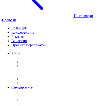
На главную
Право.ru
Редакция
Конференции
Реклама
Вакансии
Правила перепечатки
Темы
Практика
Законодательство
Процесс
Исследования
Рынок юридических услуг
Юридическое сообщество
Важнейшие правовые темы в прессе
Спецпроекты
Подкаст «В здравом уме
и твёрдой памяти»
Legal Design
Банкротная панорама