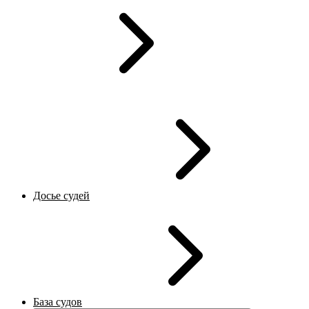
Досье судей
База судов