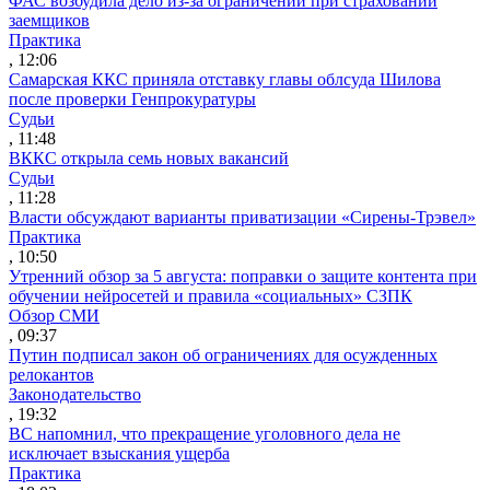
ФАС возбудила дело из-за ограничений при страховании
заемщиков
Практика
, 12:06
Самарская ККС приняла отставку главы облсуда Шилова
после проверки Генпрокуратуры
Судьи
, 11:48
ВККС открыла семь новых вакансий
Судьи
, 11:28
Власти обсуждают варианты приватизации «Сирены-Трэвел»
Практика
, 10:50
Утренний обзор за 5 августа: поправки о защите контента при
обучении нейросетей и правила «социальных» СЗПК
Обзор СМИ
, 09:37
Путин подписал закон об ограничениях для осужденных
релокантов
Законодательство
, 19:32
ВС напомнил, что прекращение уголовного дела не
исключает взыскания ущерба
Практика