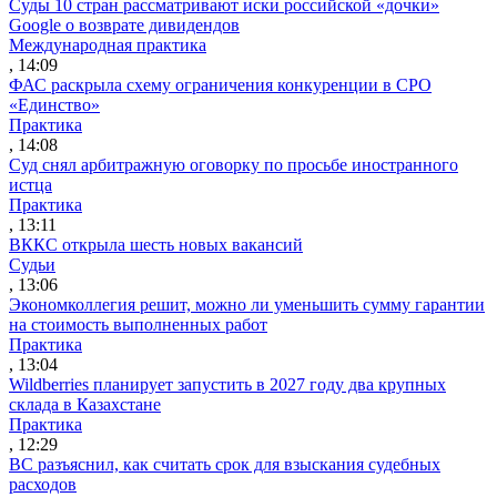
Суды 10 стран рассматривают иски российской «дочки»
Google о возврате дивидендов
Международная практика
, 14:09
ФАС раскрыла схему ограничения конкуренции в СРО
«Единство»
Практика
, 14:08
Суд снял арбитражную оговорку по просьбе иностранного
истца
Практика
, 13:11
ВККС открыла шесть новых вакансий
Судьи
, 13:06
Экономколлегия решит, можно ли уменьшить сумму гарантии
на стоимость выполненных работ
Практика
, 13:04
Wildberries планирует запустить в 2027 году два крупных
склада в Казахстане
Практика
, 12:29
ВС разъяснил, как считать срок для взыскания судебных
расходов