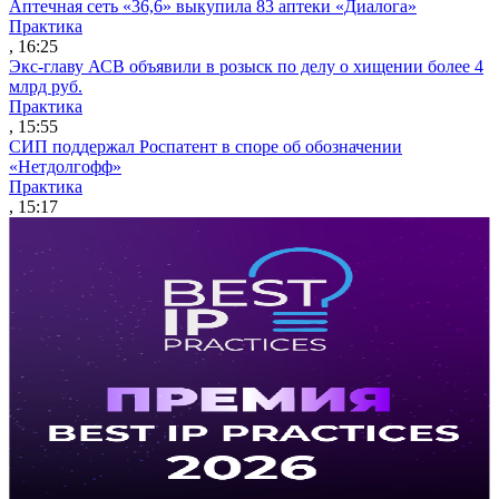
Аптечная сеть «36,6» выкупила 83 аптеки «Диалога»
Практика
, 16:25
Экс-главу АСВ объявили в розыск по делу о хищении более 4
млрд руб.
Практика
, 15:55
СИП поддержал Роспатент в споре об обозначении
«Нетдолгофф»
Практика
, 15:17