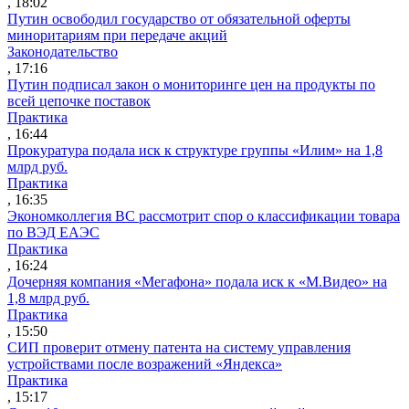
, 18:02
Путин освободил государство от обязательной оферты
миноритариям при передаче акций
Законодательство
, 17:16
Путин подписал закон о мониторинге цен на продукты по
всей цепочке поставок
Практика
, 16:44
Прокуратура подала иск к структуре группы «Илим» на 1,8
млрд руб.
Практика
, 16:35
Экономколлегия ВС рассмотрит спор о классификации товара
по ВЭД ЕАЭС
Практика
, 16:24
Дочерняя компания «Мегафона» подала иск к «М.Видео» на
1,8 млрд руб.
Практика
, 15:50
СИП проверит отмену патента на систему управления
устройствами после возражений «Яндекса»
Практика
, 15:17