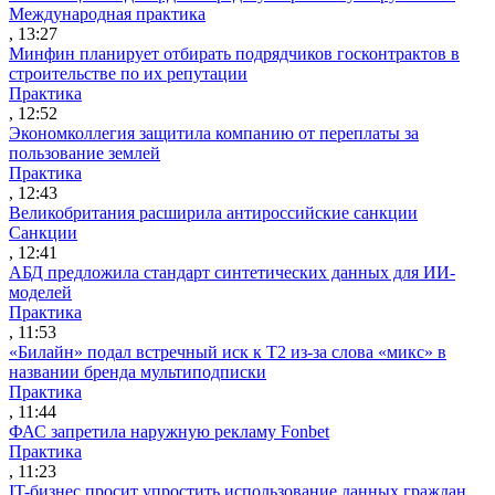
Международная практика
, 13:27
Минфин планирует отбирать подрядчиков госконтрактов в
строительстве по их репутации
Практика
, 12:52
Экономколлегия защитила компанию от переплаты за
пользование землей
Практика
, 12:43
Великобритания расширила антироссийские санкции
Санкции
, 12:41
АБД предложила стандарт синтетических данных для ИИ-
моделей
Практика
, 11:53
«Билайн» подал встречный иск к Т2 из-за слова «микс» в
названии бренда мультиподписки
Практика
, 11:44
ФАС запретила наружную рекламу Fonbet
Практика
, 11:23
IT-бизнес просит упростить использование данных граждан