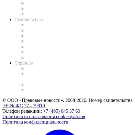
Советы для литигаторов
Сговоры на торгах
Авто
Судебная база
Картотека арбитражных дел
Решения арбитражных судов
Календарь рассмотрения арбитражных дел
Досье судей
Информация о судах
RSS лента новостей
Вакансии для юристов
Сервисы
Справочно-правовая система
Casebook: мониторинг дел
и компаний
Caselook: поиск и анализ практики
CASE.ONE: управление юридической службой
© ООО «Правовые новости». 2008-2026.
Номер свидетельства
ЭЛ № ФС 77 - 79910
.
Телефон редакции:
+7 (495) 645 37 60
Политика использования cookie-файлов
Политика конфиденциальности