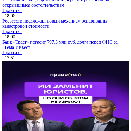
открывшимся обстоятельствам
Практика
, 18:06
Росреестр предложил новый механизм оспаривания
кадастровой стоимости
Практика
, 18:00
Банк «Траст» погасит 797,3 млн руб. долга перед ФНС за
«Гема-Инвест»
Практика
, 17:51