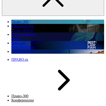
Право-300
Юррынок РФ:
35 лет спустя
Экологическое
право
Best Law
Firm Marketing
ПМЮФ 2026
ПРАВО.ru
Право-300
Конференции