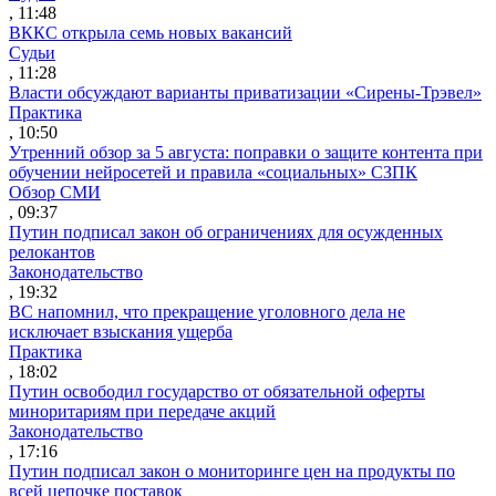
, 11:48
ВККС открыла семь новых вакансий
Судьи
, 11:28
Власти обсуждают варианты приватизации «Сирены-Трэвел»
Практика
, 10:50
Утренний обзор за 5 августа: поправки о защите контента при
обучении нейросетей и правила «социальных» СЗПК
Обзор СМИ
, 09:37
Путин подписал закон об ограничениях для осужденных
релокантов
Законодательство
, 19:32
ВС напомнил, что прекращение уголовного дела не
исключает взыскания ущерба
Практика
, 18:02
Путин освободил государство от обязательной оферты
миноритариям при передаче акций
Законодательство
, 17:16
Путин подписал закон о мониторинге цен на продукты по
всей цепочке поставок