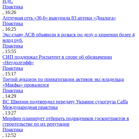
НДС
Практика
, 16:26
Аптечная сеть «36,6» выкупила 83 аптеки «Диалога»
Практика
, 16:25
Экс-главу АСВ объявили в розыск по делу о хищении более 4
млрд руб.
Практика
, 15:55
СИП поддержал Роспатент в споре об обозначении
«Нетдолгофф»
Практика
, 15:17
Третий аукцион по приватизации активов экс-владельца
«Макфы» провалился
Практика
, 14:29
ВС Швеции подтвердил передачу Украине сухогруза Caffa
Международная практика
, 13:27
Минфин планирует отбирать подрядчиков госконтрактов в
строительстве по их репутации
Практика
, 12:52