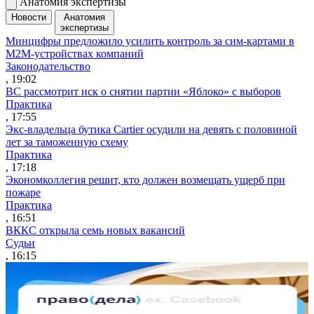
Анатомия экспертизы
Новости
Анатомия
экспертизы
Минцифры предложило усилить контроль за сим-картами в
M2M-устройствах компаний
Законодательство
, 19:02
ВС рассмотрит иск о снятии партии «Яблоко» с выборов
Практика
, 17:55
Экс-владельца бутика Cartier осудили на девять с половиной
лет за таможенную схему
Практика
, 17:18
Экономколлегия решит, кто должен возмещать ущерб при
пожаре
Практика
, 16:51
ВККС открыла семь новых вакансий
Судьи
, 16:15