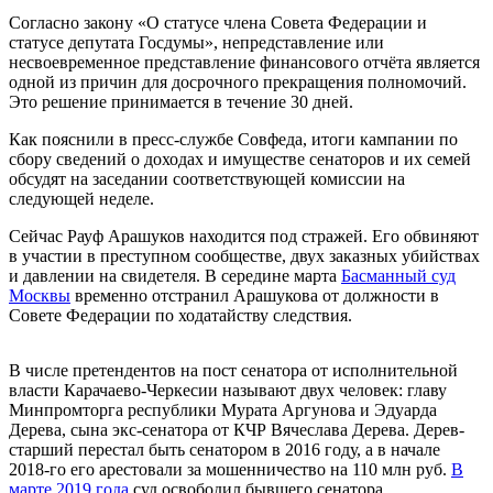
Согласно закону «О статусе члена Совета Федерации и
статусе депутата Госдумы», непредставление или
несвоевременное представление финансового отчёта является
одной из причин для досрочного прекращения полномочий.
Это решение принимается в течение 30 дней.
Как пояснили в пресс-службе Совфеда, итоги кампании по
сбору сведений о доходах и имуществе сенаторов и их семей
обсудят на заседании соответствующей комиссии на
следующей неделе.
Сейчас Рауф Арашуков находится под стражей. Его обвиняют
в участии в преступном сообществе, двух заказных убийствах
и давлении на свидетеля. В середине марта
Басманный суд
Москвы
временно отстранил Арашукова от должности в
Совете Федерации по ходатайству следствия.
В числе претендентов на пост сенатора от исполнительной
власти Карачаево-Черкесии называют двух человек: главу
Минпромторга республики Мурата Аргунова и Эдуарда
Дерева, сына экс-сенатора от КЧР Вячеслава Дерева. Дерев-
старший перестал быть сенатором в 2016 году, а в начале
2018-го его арестовали за мошенничество на 110 млн руб.
В
марте 2019 года
суд освободил бывшего сенатора.