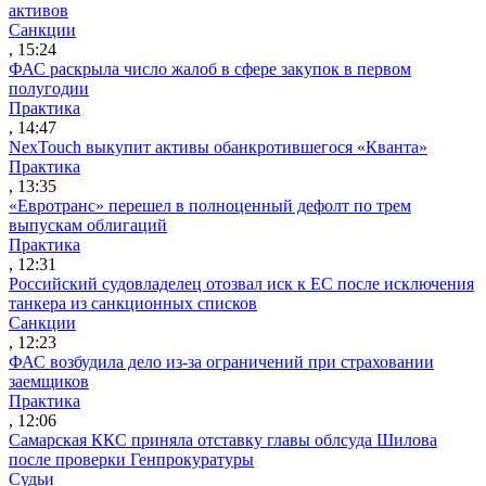
активов
Санкции
, 15:24
ФАС раскрыла число жалоб в сфере закупок в первом
полугодии
Практика
, 14:47
NexTouch выкупит активы обанкротившегося «Кванта»
Практика
, 13:35
«Евротранс» перешел в полноценный дефолт по трем
выпускам облигаций
Практика
, 12:31
Российский судовладелец отозвал иск к ЕС после исключения
танкера из санкционных списков
Санкции
, 12:23
ФАС возбудила дело из-за ограничений при страховании
заемщиков
Практика
, 12:06
Самарская ККС приняла отставку главы облсуда Шилова
после проверки Генпрокуратуры
Судьи