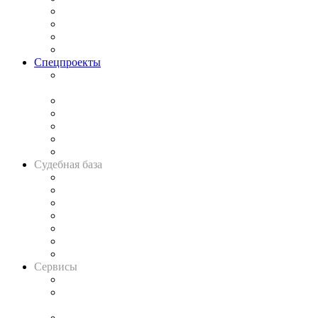
Исследования
Рынок юридических услуг
Юридическое сообщество
Важнейшие правовые темы в прессе
Спецпроекты
Подкаст «В здравом уме
и твёрдой памяти»
Legal Design
Банкротная панорама
Советы для литигаторов
Сговоры на торгах
Авто
Судебная база
Картотека арбитражных дел
Решения арбитражных судов
Календарь рассмотрения арбитражных дел
Досье судей
Информация о судах
RSS лента новостей
Вакансии для юристов
Сервисы
Справочно-правовая система
Casebook: мониторинг дел
и компаний
Caselook: поиск и анализ практики