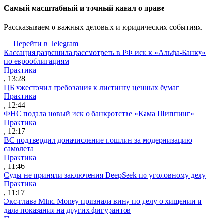
Cамый масштабный и точный канал о праве
Рассказываем о важных деловых и юридических событиях.
Перейти в Telegram
Кассация разрешила рассмотреть в РФ иск к «Альфа-Банку»
по еврооблигациям
Практика
, 13:28
ЦБ ужесточил требования к листингу ценных бумаг
Практика
, 12:44
ФНС подала новый иск о банкротстве «Кама Шиппинг»
Практика
, 12:17
ВС подтвердил доначисление пошлин за модернизацию
самолета
Практика
, 11:46
Суды не приняли заключения DeepSeek по уголовному делу
Практика
, 11:17
Экс-глава Mind Money признала вину по делу о хищении и
дала показания на других фигурантов