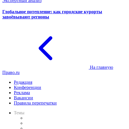
Экспертный анализ
Глобальное потепление: как городские курорты
завоёвывают регионы
На главную
Право.ru
Редакция
Конференции
Реклама
Вакансии
Правила перепечатки
Темы
Практика
Законодательство
Процесс