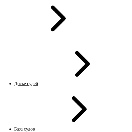
Досье судей
База судов