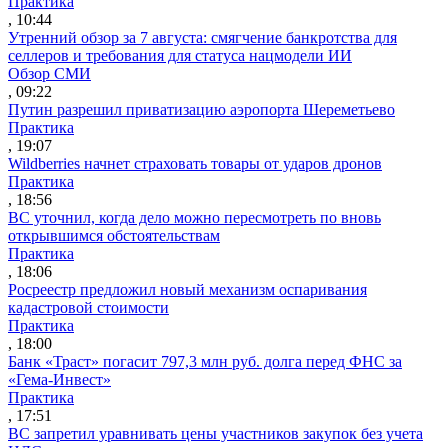
Практика
, 10:44
Утренний обзор за 7 августа: смягчение банкротства для
селлеров и требования для статуса нацмодели ИИ
Обзор СМИ
, 09:22
Путин разрешил приватизацию аэропорта Шереметьево
Практика
, 19:07
Wildberries начнет страховать товары от ударов дронов
Практика
, 18:56
ВС уточнил, когда дело можно пересмотреть по вновь
открывшимся обстоятельствам
Практика
, 18:06
Росреестр предложил новый механизм оспаривания
кадастровой стоимости
Практика
, 18:00
Банк «Траст» погасит 797,3 млн руб. долга перед ФНС за
«Гема-Инвест»
Практика
, 17:51
ВС запретил уравнивать цены участников закупок без учета