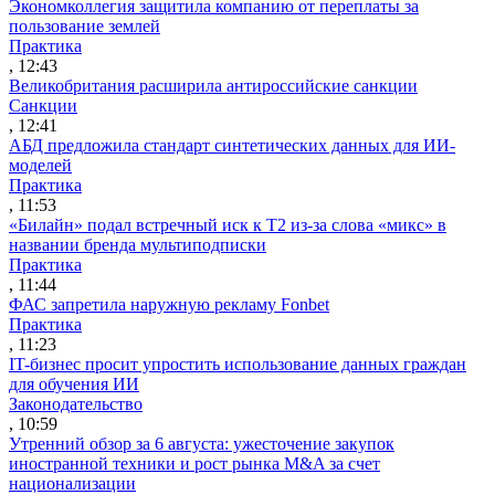
Экономколлегия защитила компанию от переплаты за
пользование землей
Практика
, 12:43
Великобритания расширила антироссийские санкции
Санкции
, 12:41
АБД предложила стандарт синтетических данных для ИИ-
моделей
Практика
, 11:53
«Билайн» подал встречный иск к Т2 из-за слова «микс» в
названии бренда мультиподписки
Практика
, 11:44
ФАС запретила наружную рекламу Fonbet
Практика
, 11:23
IT-бизнес просит упростить использование данных граждан
для обучения ИИ
Законодательство
, 10:59
Утренний обзор за 6 августа: ужесточение закупок
иностранной техники и рост рынка M&A за счет
национализации