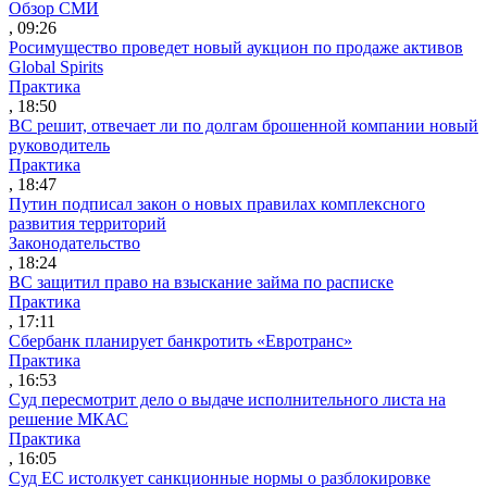
Обзор СМИ
, 09:26
Росимущество проведет новый аукцион по продаже активов
Global Spirits
Практика
, 18:50
ВС решит, отвечает ли по долгам брошенной компании новый
руководитель
Практика
, 18:47
Путин подписал закон о новых правилах комплексного
развития территорий
Законодательство
, 18:24
ВС защитил право на взыскание займа по расписке
Практика
, 17:11
Сбербанк планирует банкротить «Евротранс»
Практика
, 16:53
Суд пересмотрит дело о выдаче исполнительного листа на
решение МКАС
Практика
, 16:05
Суд ЕС истолкует санкционные нормы о разблокировке