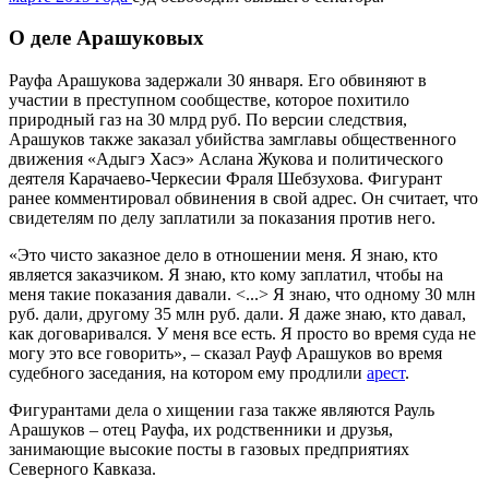
О деле Арашуковых
Рауфа Арашукова задержали 30 января. Его обвиняют в
участии в преступном сообществе, которое похитило
природный газ на 30 млрд руб. По версии следствия,
Арашуков также заказал убийства замглавы общественного
движения «Адыгэ Хасэ» Аслана Жукова и политического
деятеля Карачаево-Черкесии Фраля Шебзухова. Фигурант
ранее комментировал обвинения в свой адрес. Он считает, что
свидетелям по делу заплатили за показания против него.
«Это чисто заказное дело в отношении меня. Я знаю, кто
является заказчиком. Я знаю, кто кому заплатил, чтобы на
меня такие показания давали. <...> Я знаю, что одному 30 млн
руб. дали, другому 35 млн руб. дали. Я даже знаю, кто давал,
как договаривался. У меня все есть. Я просто во время суда не
могу это все говорить», – сказал Рауф Арашуков во время
судебного заседания, на котором ему продлили
арест
.
Фигурантами дела о хищении газа также являются Рауль
Арашуков – отец Рауфа, их родственники и друзья,
занимающие высокие посты в газовых предприятиях
Северного Кавказа.