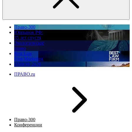
Право-300
Юррынок РФ:
35 лет спустя
Экологическое
право
Best Law
Firm Marketing
ПМЮФ 2026
ПРАВО.ru
Право-300
Конференции