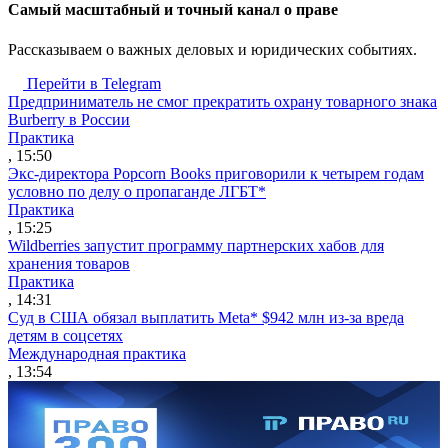
Cамый масштабный и точный канал о праве
Рассказываем о важных деловых и юридических событиях.
Перейти в Telegram
Предприниматель не смог прекратить охрану товарного знака
Burberry в России
Практика
, 15:50
Экс-директора Popcorn Books приговорили к четырем годам
условно по делу о пропаганде ЛГБТ*
Практика
, 15:25
Wildberries запустит программу партнерских хабов для
хранения товаров
Практика
, 14:31
Суд в США обязал выплатить Meta* $942 млн из-за вреда
детям в соцсетях
Международная практика
, 13:54