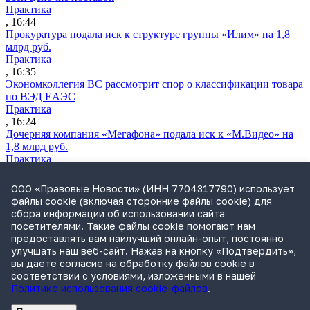
Практика
, 16:44
Прокуратура подала иск к структуре группы «Илим» на 1,8
млрд руб.
Практика
, 16:35
Экономколлегия ВС рассмотрит спор о классификации товара
по ВЭД ЕАЭС
Практика
, 16:24
Дочерняя компания «Мегафона» подала иск к «М.Видео» на
1,8 млрд руб.
Практика
, 15:50
СИП проверит отмену патента на систему управления
ООО «Правовые Новости» (ИНН 7704317790) использует
устройствами после возражений «Яндекса»
файлы cookie (включая сторонние файлы cookie) для
Практика
сбора информации об использовании сайта
, 15:17
посетителями. Такие файлы cookie помогают нам
Суды 10 стран рассматривают иски российской «дочки»
предоставлять вам наилучший онлайн-опыт, постоянно
Google о возврате дивидендов
улучшать наш веб-сайт. Нажав на кнопку «Подтвердить»,
Международная практика
вы даете согласие на обработку файлов cookie в
, 14:09
соответствии с условиями, изложенными в нашей
Политике использования cookie-файлов
.