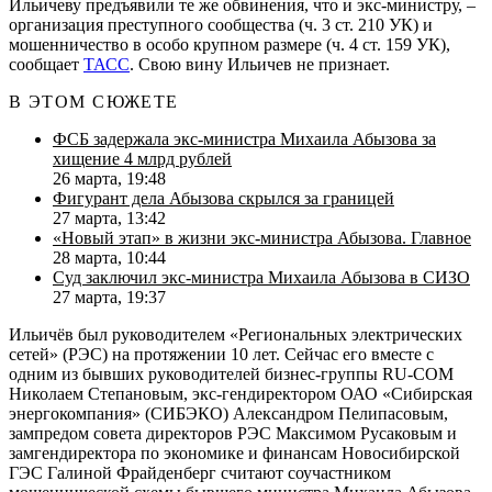
Ильичеву предъявили те же обвинения, что и экс-министру, –
организация преступного сообщества (ч. 3 ст. 210 УК) и
мошенничество в особо крупном размере (ч. 4 ст. 159 УК),
сообщает
ТАСС
. Свою вину Ильичев не признает.
В ЭТОМ СЮЖЕТЕ
ФСБ задержала экс-министра Михаила Абызова за
хищение 4 млрд рублей
26 марта, 19:48
Фигурант дела Абызова скрылся за границей
27 марта, 13:42
«Новый этап» в жизни экс-министра Абызова. Главное
28 марта, 10:44
Суд заключил экс-министра Михаила Абызова в СИЗО
27 марта, 19:37
Ильичёв был руководителем «Региональных электрических
сетей» (РЭС) на протяжении 10 лет. Сейчас его вместе с
одним из бывших руководителей бизнес-группы RU-COM
Николаем Степановым, экс-гендиректором ОАО «Сибирская
энергокомпания» (СИБЭКО) Александром Пелипасовым,
зампредом совета директоров РЭС Максимом Русаковым и
замгендиректора по экономике и финансам Новосибирской
ГЭС Галиной Фрайденберг считают соучастником