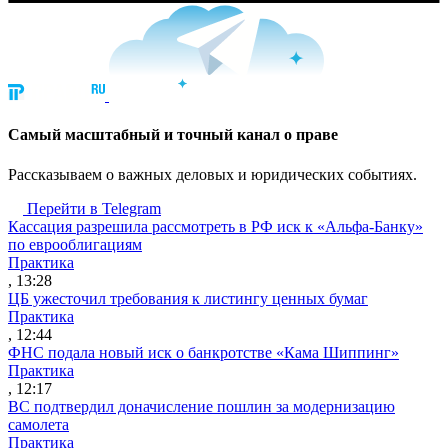
Cамый масштабный и точный канал о праве
Рассказываем о важных деловых и юридических событиях.
Перейти в Telegram
Кассация разрешила рассмотреть в РФ иск к «Альфа-Банку»
по еврооблигациям
Практика
, 13:28
ЦБ ужесточил требования к листингу ценных бумаг
Практика
, 12:44
ФНС подала новый иск о банкротстве «Кама Шиппинг»
Практика
, 12:17
ВС подтвердил доначисление пошлин за модернизацию
самолета
Практика