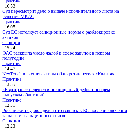
Практика
, 16:53
Суд пересмотрит дело о выдаче исполнительного листа на
решение МКАС
Практика
, 16:05
Суд ЕС истолкует санкционные нормы о разблокировке
активов
Санкции
, 15:24
ФАС раскрыла число жалоб в сфере закупок в первом
полугодии
Практика
, 14:47
NexTouch выкупит активы обанкротившегося «Кванта»
Практика
, 13:35
«Евротранс» перешел в полноценный дефолт по трем
выпускам облигаций
Практика
, 12:31
Российский судовладелец отозвал иск к ЕС после исключения
танкера из санкционных списков
Санкции
, 12:23