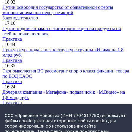
, 18:02
Путин освободил государство от обязательной оферты
миноритариям при передаче акций
Законодательство
, 17:16
Путин подписал закон о мониторинге цен на продукты по
всей цепочке поставок
Практика
, 16:44
Прокуратура подала иск к структуре группы «Илим» на 1,8
млрд руб.
Практика
, 16:35
Экономколлегия ВС рассмотрит спор о классификации товара
по ВЭД ЕАЭС
Практика
, 16:24
Дочерняя компания «Мегафона» подала иск к «М.Видео» на
1,8 млрд руб.
Практика
, 15:50
СИП проверит отмену патента на систему управления
ООО «Правовые Новости» (ИНН 7704317790) использует
устройствами после возражений «Яндекса»
файлы cookie (включая сторонние файлы cookie) для
Практика
сбора информации об использовании сайта
, 15:17
посетителями. Такие файлы cookie помогают нам