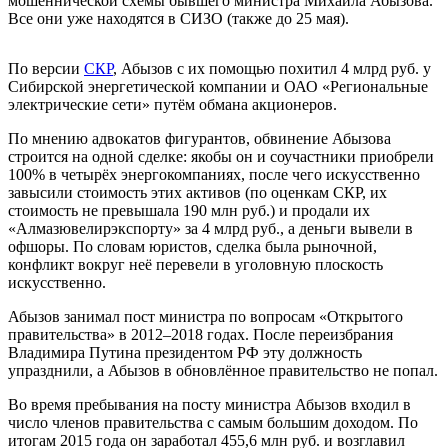
мошеннической схемы бывшего министра Михаила Абызова.
Все они уже находятся в СИЗО (также до 25 мая).
По версии
СКР
, Абызов с их помощью похитил 4 млрд руб. у
Сибирской энергетической компании и ОАО «Региональные
электрические сети» путём обмана акционеров.
По мнению адвокатов фигурантов, обвинение Абызова
строится на одной сделке: якобы он и соучастники приобрели
100% в четырёх энергокомпаниях, после чего искусственно
завысили стоимость этих активов (по оценкам СКР, их
стоимость не превышала 190 млн руб.) и продали их
«Алмазювелирэкспорту» за 4 млрд руб., а деньги вывели в
офшоры. По словам юристов, сделка была рыночной,
конфликт вокруг неё перевели в уголовную плоскость
искусственно.
Абызов занимал пост министра по вопросам «Открытого
правительства» в 2012–2018 годах. После переизбрания
Владимира Путина президентом РФ эту должность
упразднили, а Абызов в обновлённое правительство не попал.
Во время пребывания на посту министра Абызов входил в
число членов правительства с самым большим доходом. По
итогам 2015 года он заработал 455,6 млн руб. и возглавил