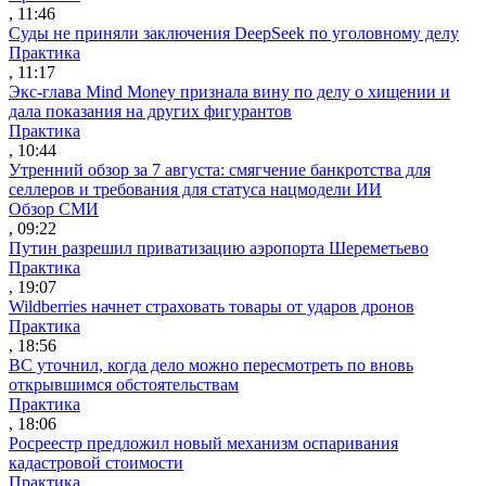
, 11:46
Суды не приняли заключения DeepSeek по уголовному делу
Практика
, 11:17
Экс-глава Mind Money признала вину по делу о хищении и
дала показания на других фигурантов
Практика
, 10:44
Утренний обзор за 7 августа: смягчение банкротства для
селлеров и требования для статуса нацмодели ИИ
Обзор СМИ
, 09:22
Путин разрешил приватизацию аэропорта Шереметьево
Практика
, 19:07
Wildberries начнет страховать товары от ударов дронов
Практика
, 18:56
ВС уточнил, когда дело можно пересмотреть по вновь
открывшимся обстоятельствам
Практика
, 18:06
Росреестр предложил новый механизм оспаривания
кадастровой стоимости
Практика