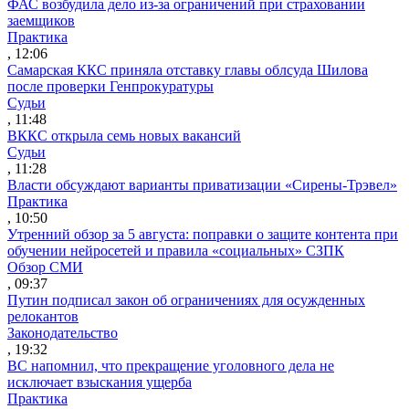
ФАС возбудила дело из-за ограничений при страховании
заемщиков
Практика
, 12:06
Самарская ККС приняла отставку главы облсуда Шилова
после проверки Генпрокуратуры
Судьи
, 11:48
ВККС открыла семь новых вакансий
Судьи
, 11:28
Власти обсуждают варианты приватизации «Сирены-Трэвел»
Практика
, 10:50
Утренний обзор за 5 августа: поправки о защите контента при
обучении нейросетей и правила «социальных» СЗПК
Обзор СМИ
, 09:37
Путин подписал закон об ограничениях для осужденных
релокантов
Законодательство
, 19:32
ВС напомнил, что прекращение уголовного дела не
исключает взыскания ущерба
Практика