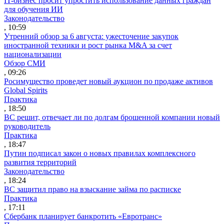
IT-бизнес просит упростить использование данных граждан
для обучения ИИ
Законодательство
, 10:59
Утренний обзор за 6 августа: ужесточение закупок
иностранной техники и рост рынка M&A за счет
национализации
Обзор СМИ
, 09:26
Росимущество проведет новый аукцион по продаже активов
Global Spirits
Практика
, 18:50
ВС решит, отвечает ли по долгам брошенной компании новый
руководитель
Практика
, 18:47
Путин подписал закон о новых правилах комплексного
развития территорий
Законодательство
, 18:24
ВС защитил право на взыскание займа по расписке
Практика
, 17:11
Сбербанк планирует банкротить «Евротранс»