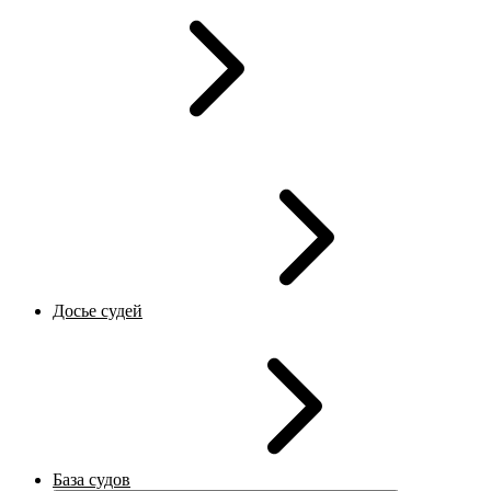
Досье судей
База судов