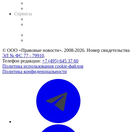
RSS лента новостей
Вакансии для юристов
Сервисы
Справочно-правовая система
Casebook: мониторинг дел
и компаний
Caselook: поиск и анализ практики
CASE.ONE: управление юридической службой
© ООО «Правовые новости». 2008-2026.
Номер свидетельства
ЭЛ № ФС 77 - 79910
.
Телефон редакции:
+7 (495) 645 37 60
Политика использования cookie-файлов
Политика конфиденциальности