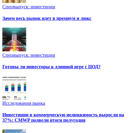
Спецвыпуск: инвестиции
Зачем весь рынок идет в премиум и люкс
Спецвыпуск: инвестиции
Готовы ли инвесторы к длинной игре с ЦОД?
Исследования рынка
Инвестиции в коммерческую недвижимость выросли на
37%: CMWP подвели итоги полугодия