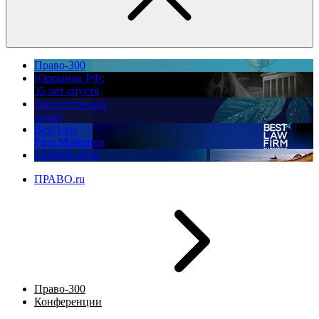
Право-300
Юррынок РФ:
35 лет спустя
Экологическое
право
Best Law
Firm Marketing
ПМЮФ 2026
ПРАВО.ru
Право-300
Конференции