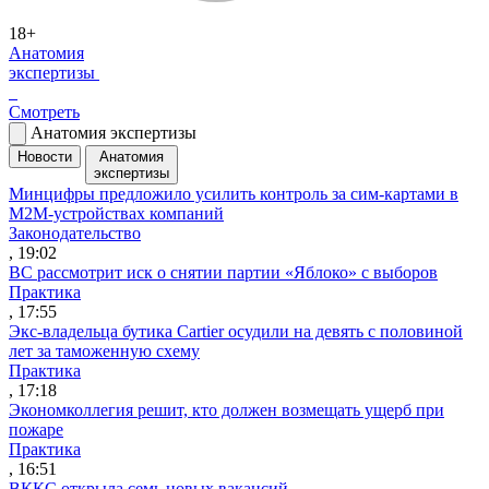
18+
Анатомия
экспертизы
Смотреть
Анатомия экспертизы
Новости
Анатомия
экспертизы
Минцифры предложило усилить контроль за сим-картами в
M2M-устройствах компаний
Законодательство
, 19:02
ВС рассмотрит иск о снятии партии «Яблоко» с выборов
Практика
, 17:55
Экс-владельца бутика Cartier осудили на девять с половиной
лет за таможенную схему
Практика
, 17:18
Экономколлегия решит, кто должен возмещать ущерб при
пожаре
Практика
, 16:51
ВККС открыла семь новых вакансий