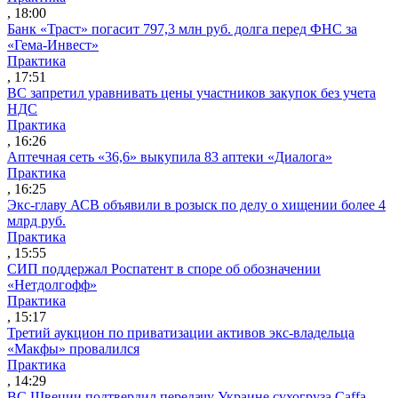
, 18:00
Банк «Траст» погасит 797,3 млн руб. долга перед ФНС за
«Гема-Инвест»
Практика
, 17:51
ВС запретил уравнивать цены участников закупок без учета
НДС
Практика
, 16:26
Аптечная сеть «36,6» выкупила 83 аптеки «Диалога»
Практика
, 16:25
Экс-главу АСВ объявили в розыск по делу о хищении более 4
млрд руб.
Практика
, 15:55
СИП поддержал Роспатент в споре об обозначении
«Нетдолгофф»
Практика
, 15:17
Третий аукцион по приватизации активов экс-владельца
«Макфы» провалился
Практика
, 14:29
ВС Швеции подтвердил передачу Украине сухогруза Caffa