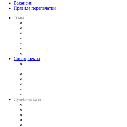
Вакансии
Правила перепечатки
Темы
Практика
Законодательство
Процесс
Исследования
Рынок юридических услуг
Юридическое сообщество
Важнейшие правовые темы в прессе
Спецпроекты
Подкаст «В здравом уме
и твёрдой памяти»
Legal Design
Банкротная панорама
Советы для литигаторов
Сговоры на торгах
Авто
Судебная база
Картотека арбитражных дел
Решения арбитражных судов
Календарь рассмотрения арбитражных дел
Досье судей
Информация о судах