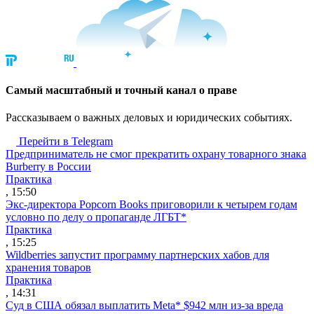
Cамый масштабный и точный канал о праве
Рассказываем о важных деловых и юридических событиях.
Перейти в Telegram
Предприниматель не смог прекратить охрану товарного знака
Burberry в России
Практика
, 15:50
Экс-директора Popcorn Books приговорили к четырем годам
условно по делу о пропаганде ЛГБТ*
Практика
, 15:25
Wildberries запустит программу партнерских хабов для
хранения товаров
Практика
, 14:31
Суд в США обязал выплатить Meta* $942 млн из-за вреда