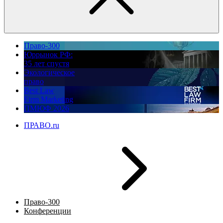
Право-300
Юррынок РФ:
35 лет спустя
Экологическое
право
Best Law
Firm Marketing
ПМЮФ 2026
ПРАВО.ru
Право-300
Конференции