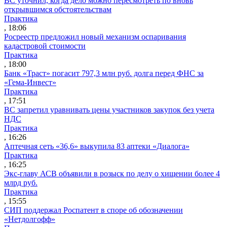
ВС уточнил, когда дело можно пересмотреть по вновь
открывшимся обстоятельствам
Практика
, 18:06
Росреестр предложил новый механизм оспаривания
кадастровой стоимости
Практика
, 18:00
Банк «Траст» погасит 797,3 млн руб. долга перед ФНС за
«Гема-Инвест»
Практика
, 17:51
ВС запретил уравнивать цены участников закупок без учета
НДС
Практика
, 16:26
Аптечная сеть «36,6» выкупила 83 аптеки «Диалога»
Практика
, 16:25
Экс-главу АСВ объявили в розыск по делу о хищении более 4
млрд руб.
Практика
, 15:55
СИП поддержал Роспатент в споре об обозначении
«Нетдолгофф»