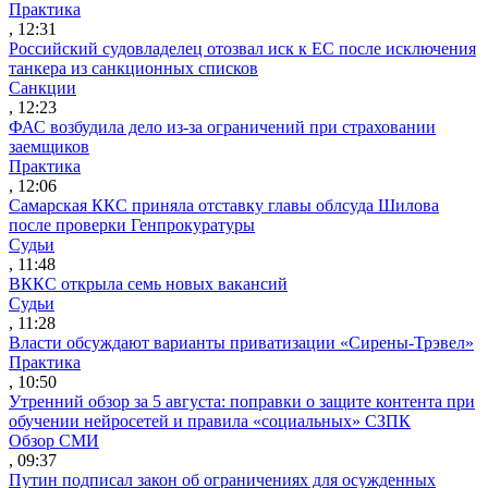
Практика
, 12:31
Российский судовладелец отозвал иск к ЕС после исключения
танкера из санкционных списков
Санкции
, 12:23
ФАС возбудила дело из-за ограничений при страховании
заемщиков
Практика
, 12:06
Самарская ККС приняла отставку главы облсуда Шилова
после проверки Генпрокуратуры
Судьи
, 11:48
ВККС открыла семь новых вакансий
Судьи
, 11:28
Власти обсуждают варианты приватизации «Сирены-Трэвел»
Практика
, 10:50
Утренний обзор за 5 августа: поправки о защите контента при
обучении нейросетей и правила «социальных» СЗПК
Обзор СМИ
, 09:37
Путин подписал закон об ограничениях для осужденных