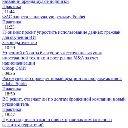
названии бренда мультиподписки
Практика
, 11:44
ФАС запретила наружную рекламу Fonbet
Практика
, 11:23
IT-бизнес просит упростить использование данных граждан
для обучения ИИ
Законодательство
, 10:59
Утренний обзор за 6 августа: ужесточение закупок
иностранной техники и рост рынка M&A за счет
национализации
Обзор СМИ
, 09:26
Росимущество проведет новый аукцион по продаже активов
Global Spirits
Практика
, 18:50
ВС решит, отвечает ли по долгам брошенной компании новый
руководитель
Практика
, 18:47
Путин подписал закон о новых правилах комплексного
развития территорий