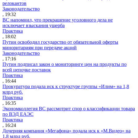
релокантов
Законодательство
, 19:32
ВС напомнил, что прекращение уголовного дела не
исключает взыскания ущерба
Практика
, 18:02
Путин освободил государство от обязательной оферты
миноритариям при передаче акций
Законодательство
, 17:16
Путин подписал закон о мониторинге цен на продукты по
всей цепочке поставок
Практика
, 16:44
Прокуратура подала иск к структуре группы «Илим» на 1,8
млрд руб.
Практика
, 16:35
Экономколлегия ВС рассмотрит спор о классификации товара
по ВЭД ЕАЭС
Практика
, 16:24
Дочерняя компания «Мегафона» подала иск к «М.Видео» на
1,8 млрд руб.