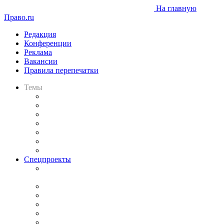
На главную
Право.ru
Редакция
Конференции
Реклама
Вакансии
Правила перепечатки
Темы
Практика
Законодательство
Процесс
Исследования
Рынок юридических услуг
Юридическое сообщество
Важнейшие правовые темы в прессе
Спецпроекты
Подкаст «В здравом уме
и твёрдой памяти»
Legal Design
Банкротная панорама
Советы для литигаторов
Сговоры на торгах
Авто