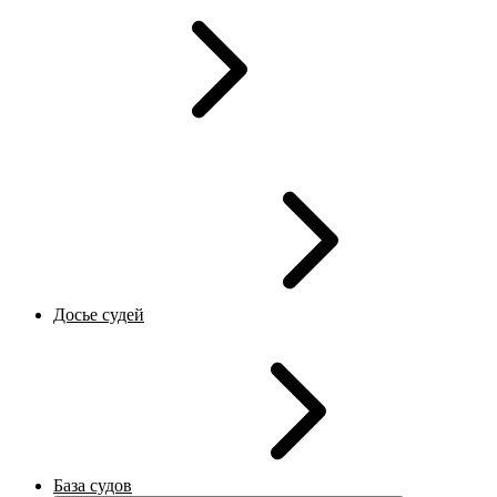
Досье судей
База судов