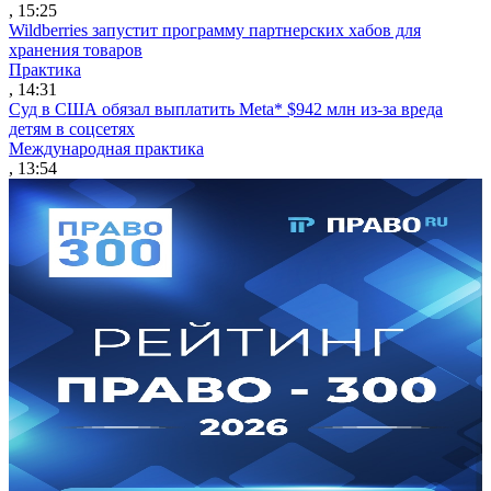
, 15:25
Wildberries запустит программу партнерских хабов для
хранения товаров
Практика
, 14:31
Суд в США обязал выплатить Meta* $942 млн из-за вреда
детям в соцсетях
Международная практика
, 13:54