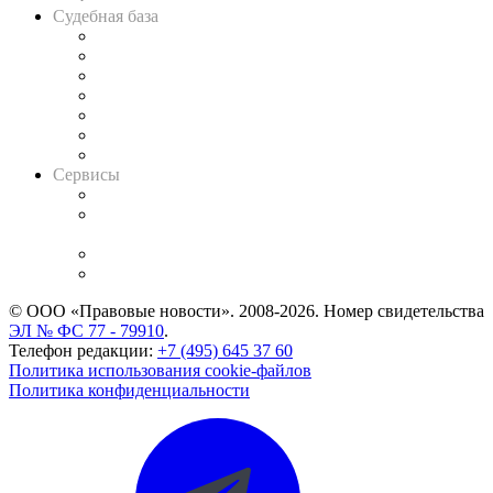
Судебная база
Картотека арбитражных дел
Решения арбитражных судов
Календарь рассмотрения арбитражных дел
Досье судей
Информация о судах
RSS лента новостей
Вакансии для юристов
Сервисы
Справочно-правовая система
Casebook: мониторинг дел
и компаний
Caselook: поиск и анализ практики
CASE.ONE: управление юридической службой
© ООО «Правовые новости». 2008-2026.
Номер свидетельства
ЭЛ № ФС 77 - 79910
.
Телефон редакции:
+7 (495) 645 37 60
Политика использования cookie-файлов
Политика конфиденциальности