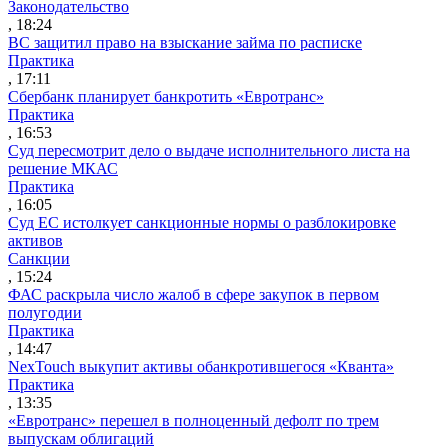
Законодательство
, 18:24
ВС защитил право на взыскание займа по расписке
Практика
, 17:11
Сбербанк планирует банкротить «Евротранс»
Практика
, 16:53
Суд пересмотрит дело о выдаче исполнительного листа на
решение МКАС
Практика
, 16:05
Суд ЕС истолкует санкционные нормы о разблокировке
активов
Санкции
, 15:24
ФАС раскрыла число жалоб в сфере закупок в первом
полугодии
Практика
, 14:47
NexTouch выкупит активы обанкротившегося «Кванта»
Практика
, 13:35
«Евротранс» перешел в полноценный дефолт по трем
выпускам облигаций