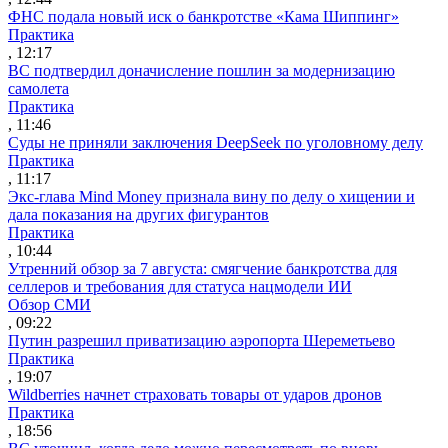
ФНС подала новый иск о банкротстве «Кама Шиппинг»
Практика
, 12:17
ВС подтвердил доначисление пошлин за модернизацию
самолета
Практика
, 11:46
Суды не приняли заключения DeepSeek по уголовному делу
Практика
, 11:17
Экс-глава Mind Money признала вину по делу о хищении и
дала показания на других фигурантов
Практика
, 10:44
Утренний обзор за 7 августа: смягчение банкротства для
селлеров и требования для статуса нацмодели ИИ
Обзор СМИ
, 09:22
Путин разрешил приватизацию аэропорта Шереметьево
Практика
, 19:07
Wildberries начнет страховать товары от ударов дронов
Практика
, 18:56