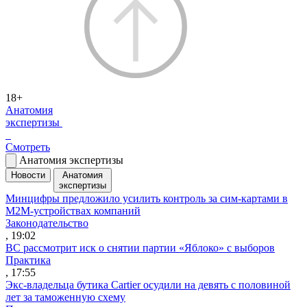
18+
Анатомия
экспертизы
Смотреть
Анатомия экспертизы
Новости
Анатомия
экспертизы
Минцифры предложило усилить контроль за сим-картами в
M2M-устройствах компаний
Законодательство
, 19:02
ВС рассмотрит иск о снятии партии «Яблоко» с выборов
Практика
, 17:55
Экс-владельца бутика Cartier осудили на девять с половиной
лет за таможенную схему