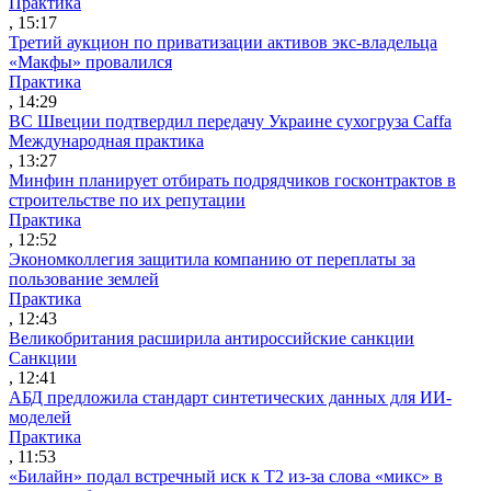
Практика
, 15:17
Третий аукцион по приватизации активов экс-владельца
«Макфы» провалился
Практика
, 14:29
ВС Швеции подтвердил передачу Украине сухогруза Caffa
Международная практика
, 13:27
Минфин планирует отбирать подрядчиков госконтрактов в
строительстве по их репутации
Практика
, 12:52
Экономколлегия защитила компанию от переплаты за
пользование землей
Практика
, 12:43
Великобритания расширила антироссийские санкции
Санкции
, 12:41
АБД предложила стандарт синтетических данных для ИИ-
моделей
Практика
, 11:53
«Билайн» подал встречный иск к Т2 из-за слова «микс» в