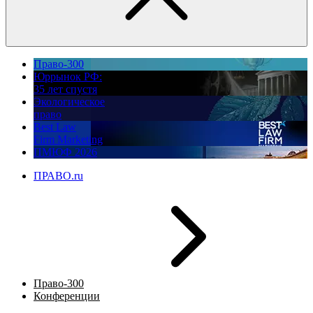
Право-300
Юррынок РФ:
35 лет спустя
Экологическое
право
Best Law
Firm Marketing
ПМЮФ 2026
ПРАВО.ru
Право-300
Конференции