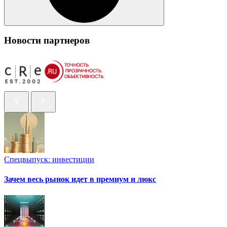
Новости партнеров
Спецвыпуск: инвестиции
Зачем весь рынок идет в премиум и люкс