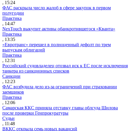
, 15:24
ФАС раскрыла число жалоб в сфере закупок в первом
полугодии
Практика
, 14:47
NexTouch выкупит активы обанкротившегося «Кванта»
Практика
, 13:35
«Евротранс» перешел в полноценный дефолт по трем
выпускам облигаций
Практика
, 12:31
Российский судовладелец отозвал иск к ЕС после исключения
танкера из санкционных списков
Санкции
, 12:23
ФАС возбудила дело из-за ограничений при страховании
заемщиков
Практика
, 12:06
Самарская ККС приняла отставку главы облсуда Шилова
после проверки Генпрокуратуры
Судьи
, 11:48
ВККС открыла семь новых вакансий