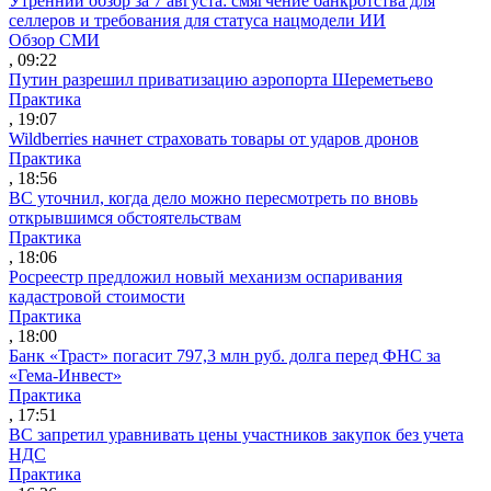
Утренний обзор за 7 августа: смягчение банкротства для
селлеров и требования для статуса нацмодели ИИ
Обзор СМИ
, 09:22
Путин разрешил приватизацию аэропорта Шереметьево
Практика
, 19:07
Wildberries начнет страховать товары от ударов дронов
Практика
, 18:56
ВС уточнил, когда дело можно пересмотреть по вновь
открывшимся обстоятельствам
Практика
, 18:06
Росреестр предложил новый механизм оспаривания
кадастровой стоимости
Практика
, 18:00
Банк «Траст» погасит 797,3 млн руб. долга перед ФНС за
«Гема-Инвест»
Практика
, 17:51
ВС запретил уравнивать цены участников закупок без учета
НДС
Практика