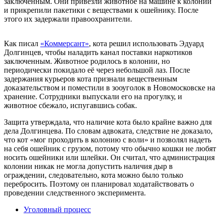
заключённым. Они привезли животное на машине к колонии
и прикрепили пакетики с веществами к ошейнику. После
этого их задержали правоохранители.
Как писал
«Коммерсант»
, кота решил использовать Эдуард
Долгинцев, чтобы наладить канал поставки наркотиков
заключенным. Животное родилось в колонии, но
периодически покидало её через небольшой лаз. После
задержания курьеров кота признали вещественным
доказательством и поместили в зооуголок в Новомосковске на
хранение. Сотрудники выпускали его на прогулку, и
животное сбежало, испугавшись собак.
Защита утверждала, что наличие кота было крайне важно для
дела Долгинцева. По словам адвоката, следствие не доказало,
что кот «мог проходить в колонию с воли» и позволял надеть
на себя ошейник с грузом, потому что обычно кошки не любят
носить ошейники или шлейки. Он считал, что администрация
колонии никак не могла допустить наличия дыр в
ограждении, следовательно, кота можно было только
перебросить. Поэтому он планировал ходатайствовать о
проведении следственного эксперимента.
Уголовный процесс