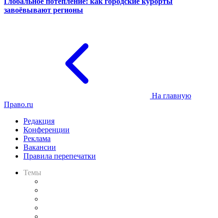
Глобальное потепление: как городские курорты
завоёвывают регионы
На главную
Право.ru
Редакция
Конференции
Реклама
Вакансии
Правила перепечатки
Темы
Практика
Законодательство
Процесс
Исследования
Рынок юридических услуг