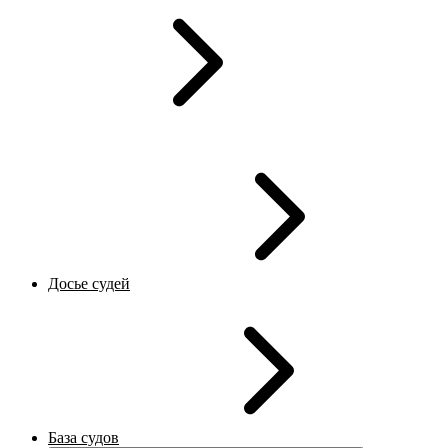
Досье судей
База судов