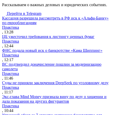
Рассказываем о важных деловых и юридических событиях.
Перейти в Telegram
Кассация разрешила рассмотреть в РФ иск к «Альфа-Банку»
по еврооблигациям
Практика
, 13:28
ЦБ ужесточил требования к листингу ценных бумаг
Практика
, 12:44
ФНС подала новый иск о банкротстве «Кама Шиппинг»
Практика
, 12:17
ВС подтвердил доначисление пошлин за модернизацию
самолета
Практика
, 11:46
Суды не приняли заключения DeepSeek по уголовному делу
Практика
, 11:17
Экс-глава Mind Money признала вину по делу о хищении и
дала показания на других фигурантов
Практика
, 10:44