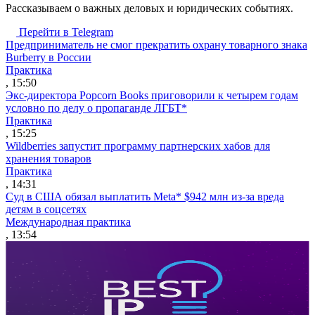
Рассказываем о важных деловых и юридических событиях.
Перейти в Telegram
Предприниматель не смог прекратить охрану товарного знака
Burberry в России
Практика
, 15:50
Экс-директора Popcorn Books приговорили к четырем годам
условно по делу о пропаганде ЛГБТ*
Практика
, 15:25
Wildberries запустит программу партнерских хабов для
хранения товаров
Практика
, 14:31
Суд в США обязал выплатить Meta* $942 млн из-за вреда
детям в соцсетях
Международная практика
, 13:54