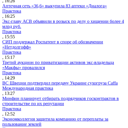
, 16:26
Аптечная сеть «36,6» выкупила 83 аптеки «Диалога»
Практика
, 16:25
Экс-главу АСВ объявили в розыск по делу о хищении более 4
млрд руб.
Практика
, 15:55
СИП поддержал Роспатент в споре об обозначении
«Нетдолгофф»
Практика
, 15:17
Третий аукцион по приватизации активов экс-владельца
«Макфы» провалился
Практика
, 14:29
ВС Швеции подтвердил передачу Украине сухогруза Caffa
Международная практика
, 13:27
Минфин планирует отбирать подрядчиков госконтрактов в
строительстве по их репутации
Практика
, 12:52
Экономколлегия защитила компанию от переплаты за
пользование землей