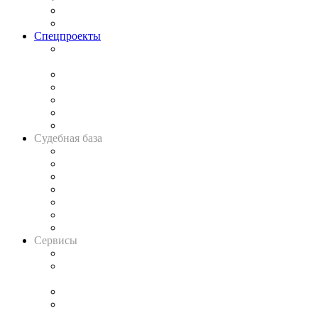
Юридическое сообщество
Важнейшие правовые темы в прессе
Спецпроекты
Подкаст «В здравом уме
и твёрдой памяти»
Legal Design
Банкротная панорама
Советы для литигаторов
Сговоры на торгах
Авто
Судебная база
Картотека арбитражных дел
Решения арбитражных судов
Календарь рассмотрения арбитражных дел
Досье судей
Информация о судах
RSS лента новостей
Вакансии для юристов
Сервисы
Справочно-правовая система
Casebook: мониторинг дел
и компаний
Caselook: поиск и анализ практики
CASE.ONE: управление юридической службой