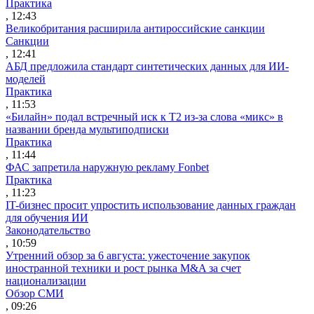
Практика
, 12:43
Великобритания расширила антироссийские санкции
Санкции
, 12:41
АБД предложила стандарт синтетических данных для ИИ-
моделей
Практика
, 11:53
«Билайн» подал встречный иск к Т2 из-за слова «микс» в
названии бренда мультиподписки
Практика
, 11:44
ФАС запретила наружную рекламу Fonbet
Практика
, 11:23
IT-бизнес просит упростить использование данных граждан
для обучения ИИ
Законодательство
, 10:59
Утренний обзор за 6 августа: ужесточение закупок
иностранной техники и рост рынка M&A за счет
национализации
Обзор СМИ
, 09:26