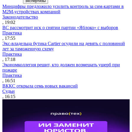
экспертизы
Минцифры предложило усилить контроль за сим-картами в
M2M-устройствах компаний
Законодательство
, 19:02
ВС рассмотрит иск о снятии партии «Яблоко» с выборов
Практика
, 17:55
Экс-владельца бутика Cartier осудили на девять с половиной
лет за таможенную схему
Практика
, 17:18
Экономколлегия решит, кто должен возмещать ущерб при
пожаре
Практика
, 16:51
ВККС открыла семь новых вакансий
Судьи
, 16:15