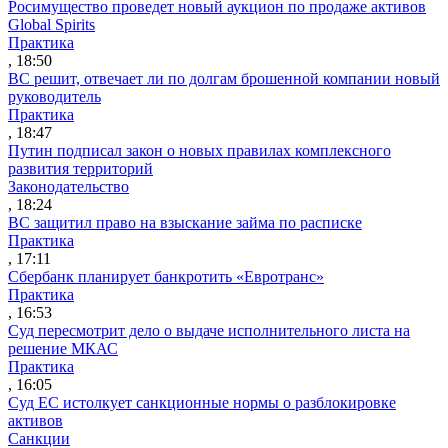
Росимущество проведет новый аукцион по продаже активов
Global Spirits
Практика
, 18:50
ВС решит, отвечает ли по долгам брошенной компании новый
руководитель
Практика
, 18:47
Путин подписал закон о новых правилах комплексного
развития территорий
Законодательство
, 18:24
ВС защитил право на взыскание займа по расписке
Практика
, 17:11
Сбербанк планирует банкротить «Евротранс»
Практика
, 16:53
Суд пересмотрит дело о выдаче исполнительного листа на
решение МКАС
Практика
, 16:05
Суд ЕС истолкует санкционные нормы о разблокировке
активов
Санкции