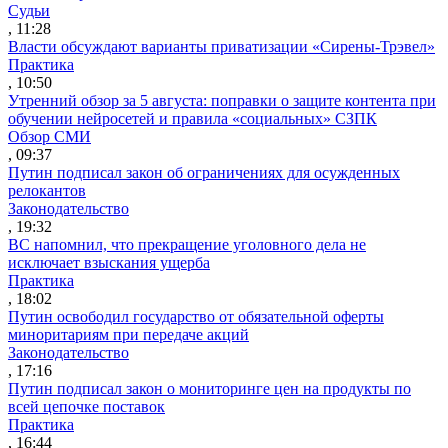
Судьи
, 11:28
Власти обсуждают варианты приватизации «Сирены-Трэвел»
Практика
, 10:50
Утренний обзор за 5 августа: поправки о защите контента при
обучении нейросетей и правила «социальных» СЗПК
Обзор СМИ
, 09:37
Путин подписал закон об ограничениях для осужденных
релокантов
Законодательство
, 19:32
ВС напомнил, что прекращение уголовного дела не
исключает взыскания ущерба
Практика
, 18:02
Путин освободил государство от обязательной оферты
миноритариям при передаче акций
Законодательство
, 17:16
Путин подписал закон о мониторинге цен на продукты по
всей цепочке поставок
Практика
, 16:44