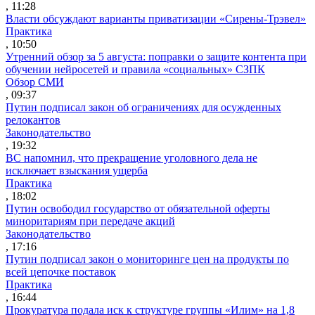
, 11:28
Власти обсуждают варианты приватизации «Сирены-Трэвел»
Практика
, 10:50
Утренний обзор за 5 августа: поправки о защите контента при
обучении нейросетей и правила «социальных» СЗПК
Обзор СМИ
, 09:37
Путин подписал закон об ограничениях для осужденных
релокантов
Законодательство
, 19:32
ВС напомнил, что прекращение уголовного дела не
исключает взыскания ущерба
Практика
, 18:02
Путин освободил государство от обязательной оферты
миноритариям при передаче акций
Законодательство
, 17:16
Путин подписал закон о мониторинге цен на продукты по
всей цепочке поставок
Практика
, 16:44
Прокуратура подала иск к структуре группы «Илим» на 1,8