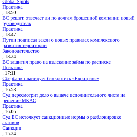
Global Spirits
Практика
, 18:50
ВС решит, отвечает ли по долгам брошенной компании новый
руководитель
Практика
, 18:47
Путин подписал закон о новых правилах комплексного
развития территорий
Законодательство
, 18:24
ВС защитил право на взыскание займа по расписке
Практика
, 17:11
Сбербанк планирует банкротить «Евротранс»
Практика
, 16:53
Суд пересмотрит дело о выдаче исполнительного листа на
решение МКАС
Практика
, 16:05
Суд ЕС истолкует санкционные нормы о разблокировке
активов
Санкции
, 15:24