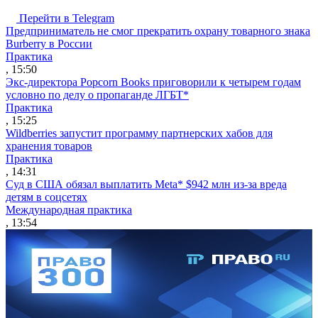
Перейти в Telegram
Предприниматель не смог прекратить охрану товарного знака
Burberry в России
Практика
, 15:50
Экс-директора Popcorn Books приговорили к четырем годам
условно по делу о пропаганде ЛГБТ*
Практика
, 15:25
Wildberries запустит программу партнерских хабов для
хранения товаров
Практика
, 14:31
Суд в США обязал выплатить Meta* $942 млн из-за вреда
детям в соцсетях
Международная практика
, 13:54