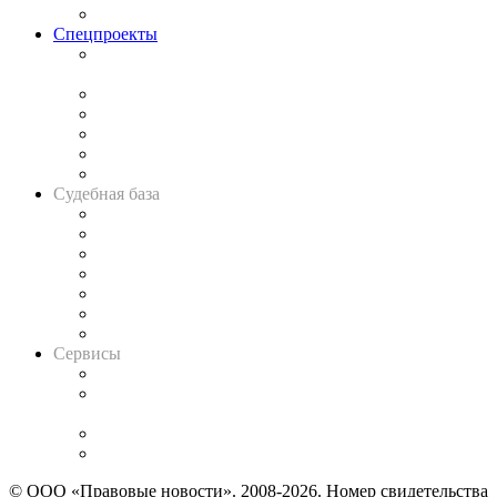
Важнейшие правовые темы в прессе
Спецпроекты
Подкаст «В здравом уме
и твёрдой памяти»
Legal Design
Банкротная панорама
Советы для литигаторов
Сговоры на торгах
Авто
Судебная база
Картотека арбитражных дел
Решения арбитражных судов
Календарь рассмотрения арбитражных дел
Досье судей
Информация о судах
RSS лента новостей
Вакансии для юристов
Сервисы
Справочно-правовая система
Casebook: мониторинг дел
и компаний
Caselook: поиск и анализ практики
CASE.ONE: управление юридической службой
© ООО «Правовые новости». 2008-2026.
Номер свидетельства