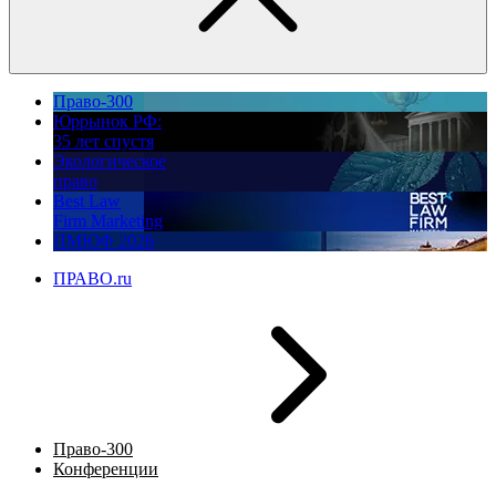
Право-300
Юррынок РФ:
35 лет спустя
Экологическое
право
Best Law
Firm Marketing
ПМЮФ 2026
ПРАВО.ru
Право-300
Конференции