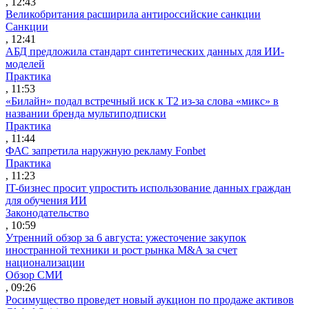
, 12:43
Великобритания расширила антироссийские санкции
Санкции
, 12:41
АБД предложила стандарт синтетических данных для ИИ-
моделей
Практика
, 11:53
«Билайн» подал встречный иск к Т2 из-за слова «микс» в
названии бренда мультиподписки
Практика
, 11:44
ФАС запретила наружную рекламу Fonbet
Практика
, 11:23
IT-бизнес просит упростить использование данных граждан
для обучения ИИ
Законодательство
, 10:59
Утренний обзор за 6 августа: ужесточение закупок
иностранной техники и рост рынка M&A за счет
национализации
Обзор СМИ
, 09:26
Росимущество проведет новый аукцион по продаже активов