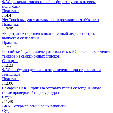
ФАС раскрыла число жалоб в сфере закупок в первом
полугодии
Практика
, 14:47
NexTouch выкупит активы обанкротившегося «Кванта»
Практика
, 13:35
«Евротранс» перешел в полноценный дефолт по трем
выпускам облигаций
Практика
, 12:31
Российский судовладелец отозвал иск к ЕС после исключения
танкера из санкционных списков
Санкции
, 12:23
ФАС возбудила дело из-за ограничений при страховании
заемщиков
Практика
, 12:06
Самарская ККС приняла отставку главы облсуда Шилова
после проверки Генпрокуратуры
Судьи
, 11:48
ВККС открыла семь новых вакансий
Судьи