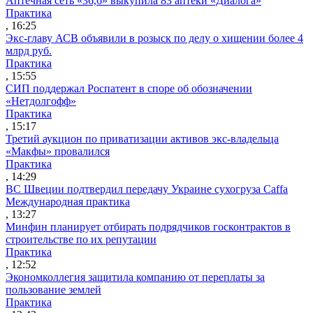
Аптечная сеть «36,6» выкупила 83 аптеки «Диалога»
Практика
, 16:25
Экс-главу АСВ объявили в розыск по делу о хищении более 4
млрд руб.
Практика
, 15:55
СИП поддержал Роспатент в споре об обозначении
«Нетдолгофф»
Практика
, 15:17
Третий аукцион по приватизации активов экс-владельца
«Макфы» провалился
Практика
, 14:29
ВС Швеции подтвердил передачу Украине сухогруза Caffa
Международная практика
, 13:27
Минфин планирует отбирать подрядчиков госконтрактов в
строительстве по их репутации
Практика
, 12:52
Экономколлегия защитила компанию от переплаты за
пользование землей
Практика