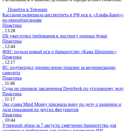
Перейти в Telegram
Кассация разрешила рассмотреть в РФ иск к «Альфа-Банку»
по еврооблигациям
Практика
, 13:28
ЦБ ужесточил требования к листингу ценных бумаг
Практика
, 12:44
ФНС подала новый иск о банкротстве «Кама Шиппинг»
Практика
, 12:17
ВС подтвердил доначисление пошлин за модернизацию
самолета
Практика
, 11:46
Суды не приняли заключения DeepSeek по уголовному делу
Практика
, 11:17
Экс-глава Mind Money признала вину по делу о хищении и
дала показания на других фигурантов
Практика
, 10:44
Утренний обзор за 7 августа: смягчение банкротства для
селлеров и требования для статуса нацмодели ИИ