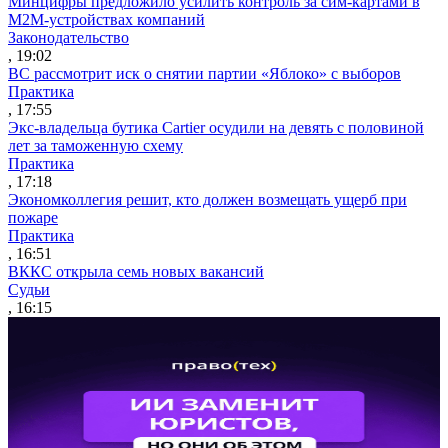
Минцифры предложило усилить контроль за сим-картами в
M2M-устройствах компаний
Законодательство
, 19:02
ВС рассмотрит иск о снятии партии «Яблоко» с выборов
Практика
, 17:55
Экс-владельца бутика Cartier осудили на девять с половиной
лет за таможенную схему
Практика
, 17:18
Экономколлегия решит, кто должен возмещать ущерб при
пожаре
Практика
, 16:51
ВККС открыла семь новых вакансий
Судьи
, 16:15