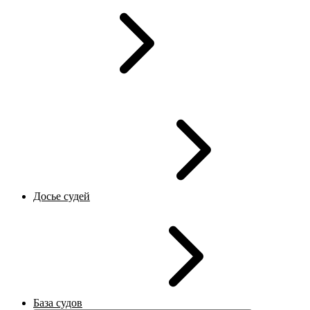
Досье судей
База судов