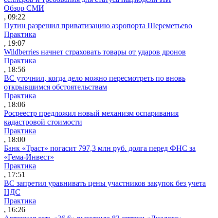
Обзор СМИ
, 09:22
Путин разрешил приватизацию аэропорта Шереметьево
Практика
, 19:07
Wildberries начнет страховать товары от ударов дронов
Практика
, 18:56
ВС уточнил, когда дело можно пересмотреть по вновь
открывшимся обстоятельствам
Практика
, 18:06
Росреестр предложил новый механизм оспаривания
кадастровой стоимости
Практика
, 18:00
Банк «Траст» погасит 797,3 млн руб. долга перед ФНС за
«Гема-Инвест»
Практика
, 17:51
ВС запретил уравнивать цены участников закупок без учета
НДС
Практика
, 16:26