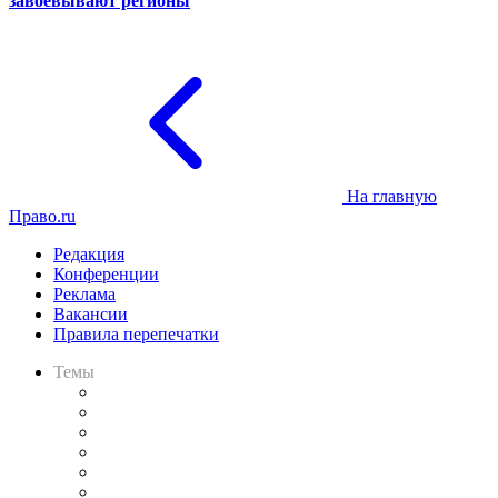
завоёвывают регионы
На главную
Право.ru
Редакция
Конференции
Реклама
Вакансии
Правила перепечатки
Темы
Практика
Законодательство
Процесс
Исследования
Рынок юридических услуг
Юридическое сообщество