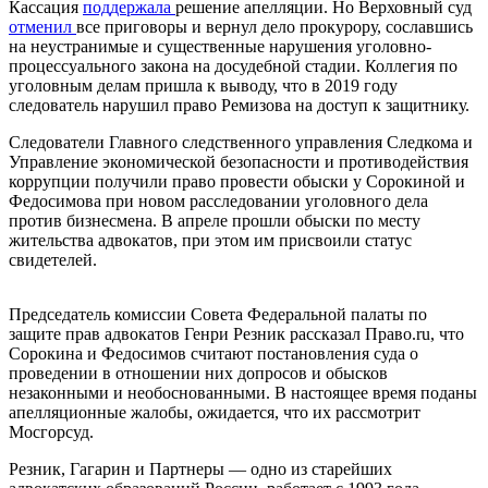
Кассация
поддержала
решение апелляции. Но Верховный суд
отменил
все приговоры и вернул дело прокурору, сославшись
на неустранимые и существенные нарушения уголовно-
процессуального закона на досудебной стадии. Коллегия по
уголовным делам пришла к выводу, что в 2019 году
следователь нарушил право Ремизова на доступ к защитнику.
Следователи Главного следственного управления Следкома и
Управление экономической безопасности и противодействия
коррупции получили право провести обыски у Сорокиной и
Федосимова при новом расследовании уголовного дела
против бизнесмена. В апреле прошли обыски по месту
жительства адвокатов, при этом им присвоили статус
свидетелей.
Председатель комиссии Совета Федеральной палаты по
защите прав адвокатов Генри Резник рассказал Право.ru, что
Сорокина и Федосимов считают постановления суда о
проведении в отношении них допросов и обысков
незаконными и необоснованными. В настоящее время поданы
апелляционные жалобы, ожидается, что их рассмотрит
Мосгорсуд.
Резник, Гагарин и Партнеры
— одно из старейших