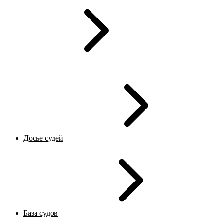
Досье судей
База судов