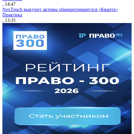
, 14:47
NexTouch выкупит активы обанкротившегося «Кванта»
Практика
, 13:35