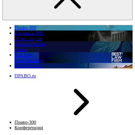
Право-300
Юррынок РФ:
35 лет спустя
Экологическое
право
Best Law
Firm Marketing
ПМЮФ 2026
ПРАВО.ru
Право-300
Конференции