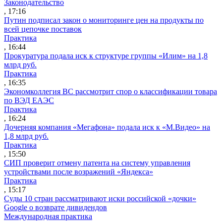
Законодательство
, 17:16
Путин подписал закон о мониторинге цен на продукты по
всей цепочке поставок
Практика
, 16:44
Прокуратура подала иск к структуре группы «Илим» на 1,8
млрд руб.
Практика
, 16:35
Экономколлегия ВС рассмотрит спор о классификации товара
по ВЭД ЕАЭС
Практика
, 16:24
Дочерняя компания «Мегафона» подала иск к «М.Видео» на
1,8 млрд руб.
Практика
, 15:50
СИП проверит отмену патента на систему управления
устройствами после возражений «Яндекса»
Практика
, 15:17
Суды 10 стран рассматривают иски российской «дочки»
Google о возврате дивидендов
Международная практика