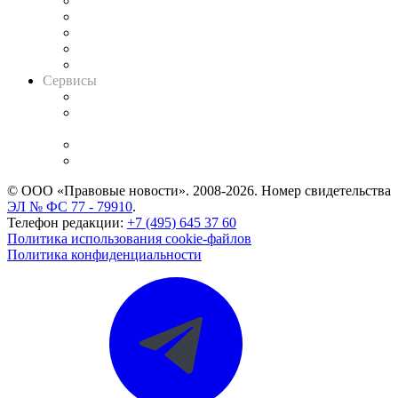
Календарь рассмотрения арбитражных дел
Досье судей
Информация о судах
RSS лента новостей
Вакансии для юристов
Сервисы
Справочно-правовая система
Casebook: мониторинг дел
и компаний
Caselook: поиск и анализ практики
CASE.ONE: управление юридической службой
© ООО «Правовые новости». 2008-2026.
Номер свидетельства
ЭЛ № ФС 77 - 79910
.
Телефон редакции:
+7 (495) 645 37 60
Политика использования cookie-файлов
Политика конфиденциальности