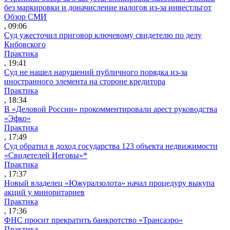
без маркировки и доначисление налогов из-за инвестльгот
Обзор СМИ
, 09:06
Суд ужесточил приговор ключевому свидетелю по делу
Кибовского
Практика
, 19:41
Суд не нашел нарушений публичного порядка из-за
иностранного элемента на стороне кредитора
Практика
, 18:34
В «Деловой России» прокомментировали арест руководства
«Эфко»
Практика
, 17:49
Суд обратил в доход государства 123 объекта недвижимости
«Свидетелей Иеговы»*
Практика
, 17:37
Новый владелец «Южуралзолота» начал процедуру выкупа
акций у миноритариев
Практика
, 17:36
ФНС просит прекратить банкротство «Трансаэро»
Практика