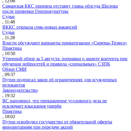
, 12:06
Самарская ККС приняла отставку главы облсуда Шилова
после проверки Генпрокуратуры
Судьи
, 11:48
ВККС открыла семь новых вакансий
Судьи
, 11:28
Власти обсуждают варианты приватизации «Сирены-Трэвел»
Практика
, 10:50
Утренний обзор за 5 августа: поправки о защите контента при
обучении нейросетей и правила «социальных» СЗПК
Обзор СМИ
, 09:37
Путин подписал закон об ограничениях для осужденных
релокантов
Законодательство
, 19:32
ВС напомнил, что прекращение уголовного дела не
исключает взыскания ущерба
Практика
, 18:02
Путин освободил государство от обязательной оферты
миноритариям при передаче акций