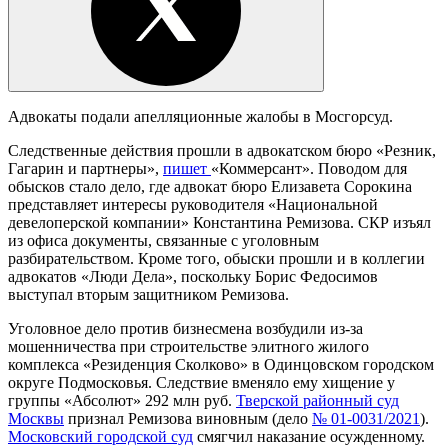
Адвокаты подали апелляционные жалобы в Мосгорсуд.
Следственные действия прошли в адвокатском бюро «Резник,
Гагарин и партнеры»,
пишет
«Коммерсант». Поводом для
обысков стало дело, где адвокат бюро Елизавета Сорокина
представляет интересы руководителя «Национальной
девелоперской компании» Константина Ремизова. СКР изъял
из офиса документы, связанные с уголовным
разбирательством. Кроме того, обыски прошли и в коллегии
адвокатов «Люди Дела», поскольку Борис Федосимов
выступал вторым защитником Ремизова.
Уголовное дело против бизнесмена возбудили из-за
мошенничества при строительстве элитного жилого
комплекса «Резиденция Сколково» в Одинцовском городском
округе Подмосковья. Следствие вменяло ему хищение у
группы «Абсолют» 292 млн руб.
Тверской районный суд
Москвы
признал Ремизова виновным (дело
№ 01-0031/2021
).
Московский городской суд
смягчил наказание осужденному.