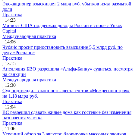
Экс-акционер взыскивает 2 млрд руб. убытков из-за размытой
доли
Практика
, 14:23
Минюст США поддержал доводы России в споре с Yukos
Capital
Международная практика
, 14:06
Чубайс просит приостановить взыскание 5,5 млрд руб. по
делу «Роснано»
Практика
, 13:15
Апелляция БВО разрешила «Альфа-Банку» судиться, несмотря
на санкции
Международная практика
, 12:30
Суд подтвердил законность ареста счетов «Межрегионстроя»
на 1,18 млрд руб.
Практика
, 12:04
ВС разрешил сдавать жилые дома как гостевые без изменения
назначения участка
Практика
, 11:06
Утренний обзор за 3 августа: блокировка массовых звонков