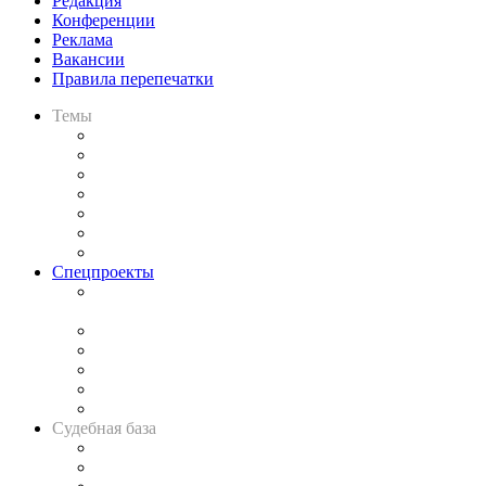
Редакция
Конференции
Реклама
Вакансии
Правила перепечатки
Темы
Практика
Законодательство
Процесс
Исследования
Рынок юридических услуг
Юридическое сообщество
Важнейшие правовые темы в прессе
Спецпроекты
Подкаст «В здравом уме
и твёрдой памяти»
Legal Design
Банкротная панорама
Советы для литигаторов
Сговоры на торгах
Авто
Судебная база
Картотека арбитражных дел
Решения арбитражных судов