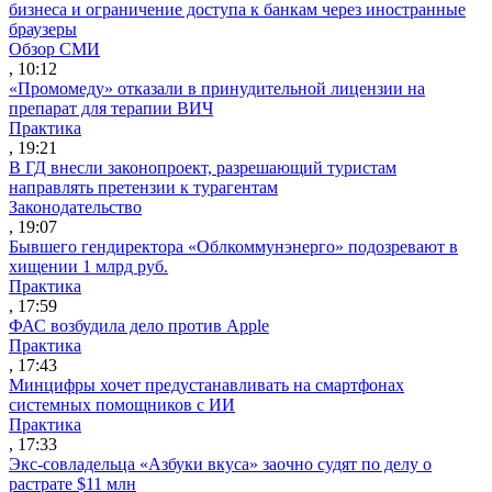
бизнеса и ограничение доступа к банкам через иностранные
браузеры
Обзор СМИ
, 10:12
«Промомеду» отказали в принудительной лицензии на
препарат для терапии ВИЧ
Практика
, 19:21
В ГД внесли законопроект, разрешающий туристам
направлять претензии к турагентам
Законодательство
, 19:07
Бывшего гендиректора «Облкоммунэнерго» подозревают в
хищении 1 млрд руб.
Практика
, 17:59
ФАС возбудила дело против Apple
Практика
, 17:43
Минцифры хочет предустанавливать на смартфонах
системных помощников с ИИ
Практика
, 17:33
Экс-совладельца «Азбуки вкуса» заочно судят по делу о
растрате $11 млн