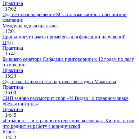
Практика
, 17:02
Суд не признал решение SCC по взысканию с российской
компании
Международная практика
, 17:01
Дроны могут начать применять для фиксации нарушений
ПДД
Практика
, 15:41
Бывшего сенатора Сабадаша приговорили к 12 годам по делу
о хищении
Практика
, 15:29
Суд начал банкротство партнера экс-судьи Момотова
Практика
, 15:00
СИП заново рассмотрит спор «М.Видео» о товарном знаке
«Белая пятница»
Практика
, 14:45
«Страшно — и страшно интересно»: космонавт Кикина о том,
что роднит ее работу с юридической
Юрист
, 14:32