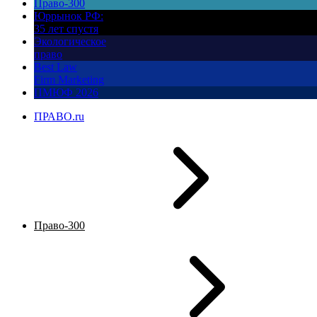
Право-300
Юррынок РФ:
35 лет спустя
Экологическое
право
Best Law
Firm Marketing
ПМЮФ 2026
ПРАВО.ru
Право-300