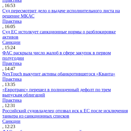
Практика
, 16:53
Суд пересмотрит дело о выдаче исполнительного листа на
решение МКАС
Практика
, 16:05
Суд ЕС истолкует санкционные нормы о разблокировке
активов
Санкции
, 15:24
ФАС раскрыла число жалоб в сфере закупок в первом
полугодии
Практика
, 14:47
NexTouch выкупит активы обанкротившегося «Кванта»
Практика
, 13:35
«Евротранс» перешел в полноценный дефолт по трем
выпускам облигаций
Практика
, 12:31
Российский судовладелец отозвал иск к ЕС после исключения
танкера из санкционных списков
Санкции
, 12:23