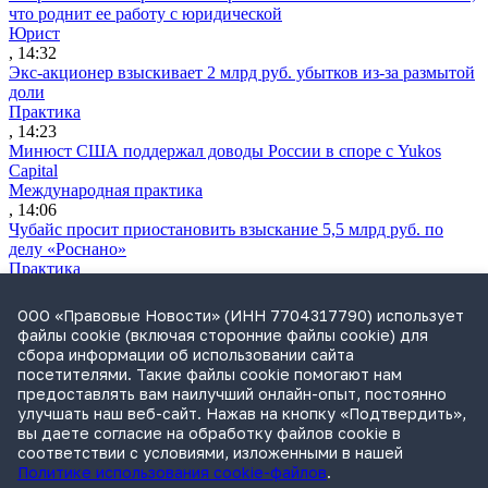
что роднит ее работу с юридической
Юрист
, 14:32
Экс-акционер взыскивает 2 млрд руб. убытков из-за размытой
доли
Практика
, 14:23
Минюст США поддержал доводы России в споре с Yukos
Capital
Международная практика
, 14:06
Чубайс просит приостановить взыскание 5,5 млрд руб. по
делу «Роснано»
Практика
, 13:15
Апелляция БВО разрешила «Альфа-Банку» судиться, несмотря
ООО «Правовые Новости» (ИНН 7704317790) использует
на санкции
файлы cookie (включая сторонние файлы cookie) для
Международная практика
сбора информации об использовании сайта
, 12:30
посетителями. Такие файлы cookie помогают нам
Суд подтвердил законность ареста счетов «Межрегионстроя»
предоставлять вам наилучший онлайн-опыт, постоянно
на 1,18 млрд руб.
улучшать наш веб-сайт. Нажав на кнопку «Подтвердить»,
Практика
вы даете согласие на обработку файлов cookie в
, 12:04
соответствии с условиями, изложенными в нашей
Политике использования cookie-файлов
.