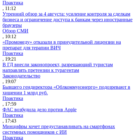
Практика
, 11:12
Утренний обзор за 4 августа: усиление контроля за сделкам
бизнеса и ограничение доступа к банкам через иностранные
браузеры
Обзор СМИ
, 10:12
«Промомеду» отказали в принудительной лицензии на
препарат для терапии ВИЧ
Практика
, 19:21
В ГД внесли законопроект, разрешающий туристам
направлять претензии к турагентам
Законодательство
, 19:07
Бывшего гендиректора «Облкоммунэнерго» подозревают в
хищении 1 млрд руб.
Практика
, 17:59
ФАС возбудила дело против Apple
Практика
, 17:43
Минцифры хочет предустанавливать на смартфонах
системных помощников с ИИ
Практика