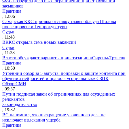
ФАС возбудила дело из-за ограничений при страховании
заемщиков
Практика
, 12:06
Самарская ККС приняла отставку главы облсуда Шилова
после проверки Генпрокуратуры
Судьи
, 11:48
ВККС открыла семь новых вакансий
Судьи
, 11:28
Власти обсуждают варианты приватизации «Сирены-Трэвел»
Практика
, 10:50
Утренний обзор за 5 августа: поправки о защите контента при
обучении нейросетей и правила «социальных» СЗПК
Обзор СМИ
, 09:37
Путин подписал закон об ограничениях для осужденных
релокантов
Законодательство
, 19:32
ВС напомнил, что прекращение уголовного дела не
исключает взыскания ущерба
Практика