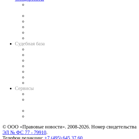
Подкаст «В здравом уме
и твёрдой памяти»
Legal Design
Банкротная панорама
Советы для литигаторов
Сговоры на торгах
Авто
Судебная база
Картотека арбитражных дел
Решения арбитражных судов
Календарь рассмотрения арбитражных дел
Досье судей
Информация о судах
RSS лента новостей
Вакансии для юристов
Сервисы
Справочно-правовая система
Casebook: мониторинг дел
и компаний
Caselook: поиск и анализ практики
CASE.ONE: управление юридической службой
© ООО «Правовые новости». 2008-2026.
Номер свидетельства
ЭЛ № ФС 77 - 79910
.
Телефон редакции:
+7 (495) 645 37 60