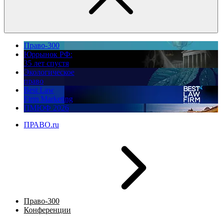
Право-300
Юррынок РФ:
35 лет спустя
Экологическое
право
Best Law
Firm Marketing
ПМЮФ 2026
ПРАВО.ru
Право-300
Конференции