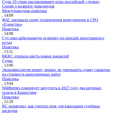
Суды 10 стран рассматривают иски российской «дочки»
Google о возврате дивидендов
Международная практика
, 14:09
ФАС раскрыла схему ограничения конкуренции в СРО
«Единство»
Практика
, 14:08
Суд снял арбитражную оговорку по просьбе иностранного
истца
Практика
, 13:11
ВККС открыла шесть новых вакансий
Судьи
, 13:06
Экономколлегия решит, можно ли уменьшить сумму гарантии
на стоимость выполненных работ
Практика
, 13:04
Wildberries планирует запустить в 2027 году два крупных
склада в Казахстане
Практика
, 12:29
ВС разъяснил, как считать срок для взыскания судебных
расходов