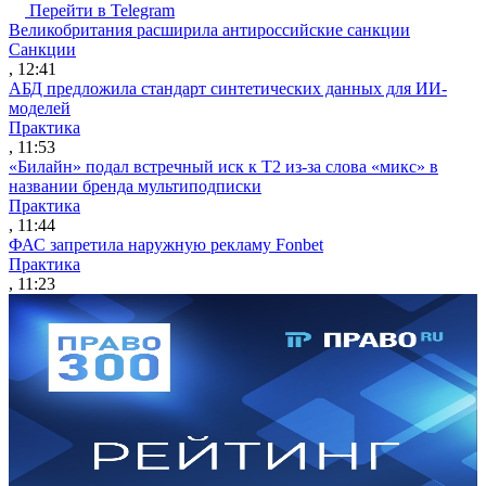
Перейти в Telegram
Великобритания расширила антироссийские санкции
Санкции
, 12:41
АБД предложила стандарт синтетических данных для ИИ-
моделей
Практика
, 11:53
«Билайн» подал встречный иск к Т2 из-за слова «микс» в
названии бренда мультиподписки
Практика
, 11:44
ФАС запретила наружную рекламу Fonbet
Практика
, 11:23