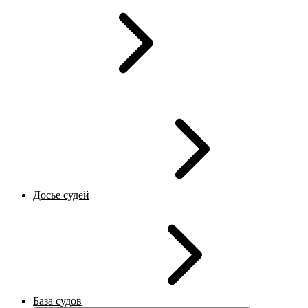
Досье судей
База судов