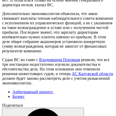
нет. А полагаться только на особое мнение генерального
директора нельзя, указал ВС.
Дополнительно экономколлегия объяснила, что закон
связывает выплаты членам наблюдательного совета компании
с исполнением их управленческих функций, а не с указанием
на такое вознаграждение в уставе или с получением чистой
прибыли. Последнее значит, что зарплату директорам
необязательно нужно платить именно из прибыли. В этом
деле общее собрание акционеров установило конкретную
сумму вознаграждения, которая не зависит от финансовых
результатов компании.
Судьи ВС во главе с
Владимиром Поповым
решили, что все
три инстанции недостаточно изучили доказательства и
обстоятельства дела. На этом основании они отменили
решения нижестоящих судов, и теперь
АС Калужской области
должен будет заново рассмотреть дело с учетом разъяснений
экономколлегии.
Арбитражный процесс
Бизнес
Поделиться