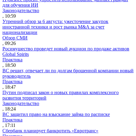
для обучения ИИ
Законодательство
, 10:59
Утренний обзор за 6 августа: ужесточение закупок
иностранной техники и рост рынка M&A за счет
национализации
Обзор СМИ
, 09:26
Росимущество проведет новый аукцион по продаже активов
Global Spirits
Практика
, 18:50
ВС решит, отвечает ли по долгам брошенной компании новый
руководитель
Практика
, 18:47
Путин подписал закон о новых правилах комплексного
развития территорий
Законодательство
, 18:24
ВС защитил право на взыскание займа по расписке
Практика
, 17:11
Сбербанк планирует банкротить «Евротранс»