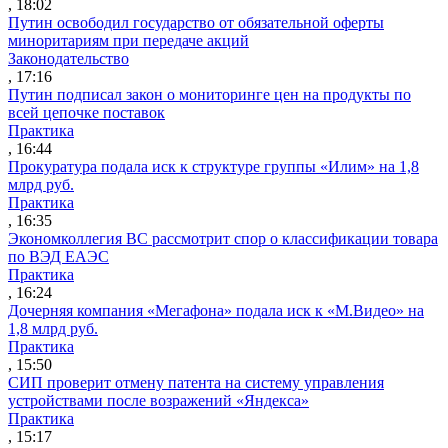
, 18:02
Путин освободил государство от обязательной оферты
миноритариям при передаче акций
Законодательство
, 17:16
Путин подписал закон о мониторинге цен на продукты по
всей цепочке поставок
Практика
, 16:44
Прокуратура подала иск к структуре группы «Илим» на 1,8
млрд руб.
Практика
, 16:35
Экономколлегия ВС рассмотрит спор о классификации товара
по ВЭД ЕАЭС
Практика
, 16:24
Дочерняя компания «Мегафона» подала иск к «М.Видео» на
1,8 млрд руб.
Практика
, 15:50
СИП проверит отмену патента на систему управления
устройствами после возражений «Яндекса»
Практика
, 15:17