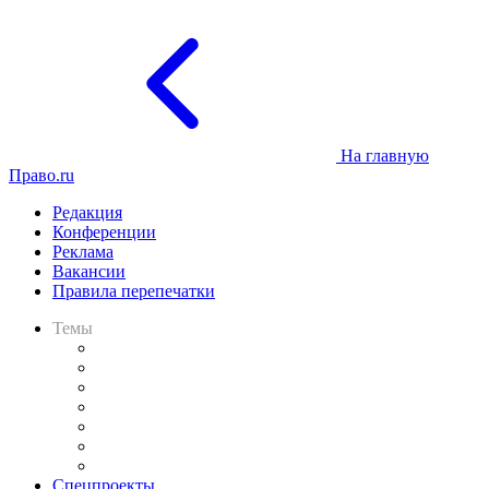
На главную
Право.ru
Редакция
Конференции
Реклама
Вакансии
Правила перепечатки
Темы
Практика
Законодательство
Процесс
Исследования
Рынок юридических услуг
Юридическое сообщество
Важнейшие правовые темы в прессе
Спецпроекты