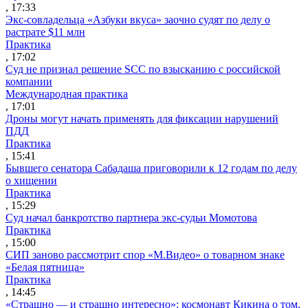
, 17:33
Экс-совладельца «Азбуки вкуса» заочно судят по делу о
растрате $11 млн
Практика
, 17:02
Суд не признал решение SCC по взысканию с российской
компании
Международная практика
, 17:01
Дроны могут начать применять для фиксации нарушений
ПДД
Практика
, 15:41
Бывшего сенатора Сабадаша приговорили к 12 годам по делу
о хищении
Практика
, 15:29
Суд начал банкротство партнера экс-судьи Момотова
Практика
, 15:00
СИП заново рассмотрит спор «М.Видео» о товарном знаке
«Белая пятница»
Практика
, 14:45
«Страшно — и страшно интересно»: космонавт Кикина о том,