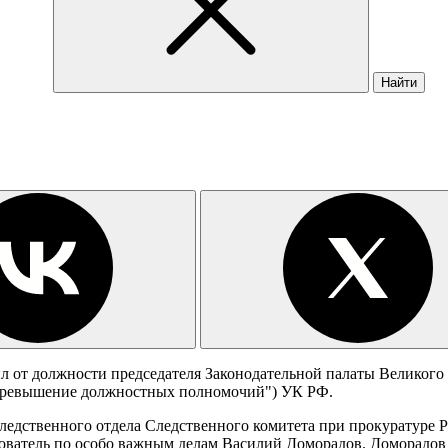
Найти
л от должности председателя Законодательной палаты Великого
("Превышение должностных полномочий") УК РФ.
ледственного отдела Следственного комитета при прокуратуре 
ователь по особо важным делам Василий Доморадов. Доморадов 