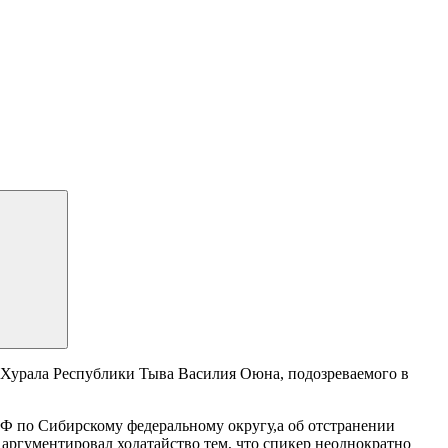
 Хурала Республики Тыва Василия Оюна, подозреваемого в
РФ по Сибирскому федеральному округу,а об отстранении
аргументировал ходатайство тем, что спикер неоднократно