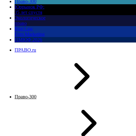
Право-300
Юррынок РФ:
35 лет спустя
Экологическое
право
Best Law
Firm Marketing
ПМЮФ 2026
ПРАВО.ru
Право-300