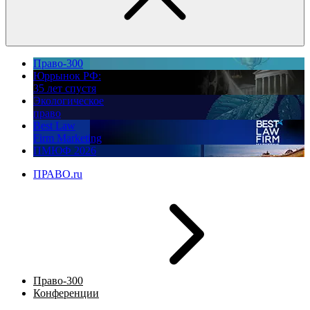
Право-300
Юррынок РФ:
35 лет спустя
Экологическое
право
Best Law
Firm Marketing
ПМЮФ 2026
ПРАВО.ru
Право-300
Конференции