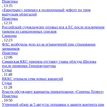
Практика
, 13:35
«Евротранс» перешел в полноценный дефолт по трем
выпускам облигаций
Практика
, 12:31
Российский судовладелец отозвал иск к ЕС после исключения
танкера из санкционных списков
Санкции
, 12:23
ФАС возбудила дело из-за ограничений при страховании
заемщиков
Практика
, 12:06
Самарская ККС приняла отставку главы облсуда Шилова
после проверки Генпрокуратуры
Судьи
, 11:48
ВККС открыла семь новых вакансий
Судьи
, 11:28
Власти обсуждают варианты приватизации «Сирены-Трэвел»
Практика
, 10:50
Утренний обзор за 5 августа: поправки о защите контента при