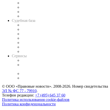
Банкротная панорама
Советы для литигаторов
Сговоры на торгах
Авто
Судебная база
Картотека арбитражных дел
Решения арбитражных судов
Календарь рассмотрения арбитражных дел
Досье судей
Информация о судах
RSS лента новостей
Вакансии для юристов
Сервисы
Справочно-правовая система
Casebook: мониторинг дел
и компаний
Caselook: поиск и анализ практики
CASE.ONE: управление юридической службой
© ООО «Правовые новости». 2008-2026.
Номер свидетельства
ЭЛ № ФС 77 - 79910
.
Телефон редакции:
+7 (495) 645 37 60
Политика использования cookie-файлов
Политика конфиденциальности