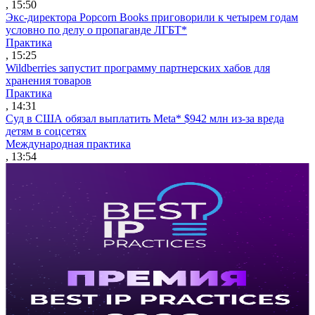
, 15:50
Экс-директора Popcorn Books приговорили к четырем годам
условно по делу о пропаганде ЛГБТ*
Практика
, 15:25
Wildberries запустит программу партнерских хабов для
хранения товаров
Практика
, 14:31
Суд в США обязал выплатить Meta* $942 млн из-за вреда
детям в соцсетях
Международная практика
, 13:54