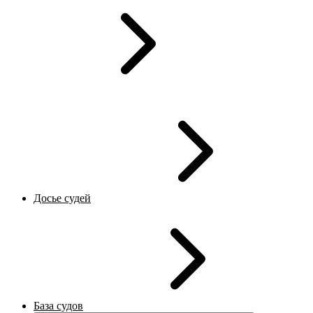
Досье судей
База судов