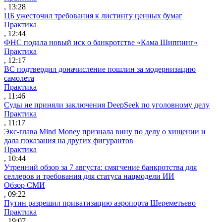
, 13:28
ЦБ ужесточил требования к листингу ценных бумаг
Практика
, 12:44
ФНС подала новый иск о банкротстве «Кама Шиппинг»
Практика
, 12:17
ВС подтвердил доначисление пошлин за модернизацию
самолета
Практика
, 11:46
Суды не приняли заключения DeepSeek по уголовному делу
Практика
, 11:17
Экс-глава Mind Money признала вину по делу о хищении и
дала показания на других фигурантов
Практика
, 10:44
Утренний обзор за 7 августа: смягчение банкротства для
селлеров и требования для статуса нацмодели ИИ
Обзор СМИ
, 09:22
Путин разрешил приватизацию аэропорта Шереметьево
Практика
, 19:07