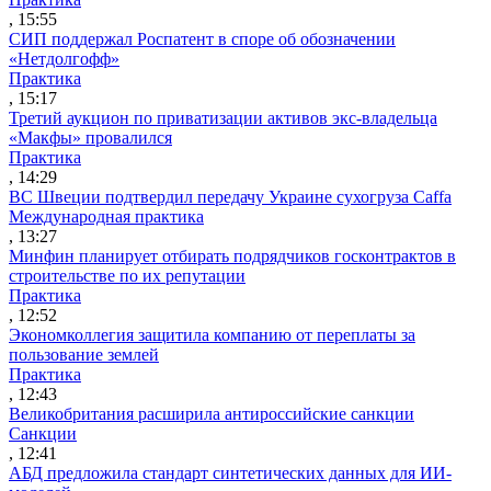
, 15:55
СИП поддержал Роспатент в споре об обозначении
«Нетдолгофф»
Практика
, 15:17
Третий аукцион по приватизации активов экс-владельца
«Макфы» провалился
Практика
, 14:29
ВС Швеции подтвердил передачу Украине сухогруза Caffa
Международная практика
, 13:27
Минфин планирует отбирать подрядчиков госконтрактов в
строительстве по их репутации
Практика
, 12:52
Экономколлегия защитила компанию от переплаты за
пользование землей
Практика
, 12:43
Великобритания расширила антироссийские санкции
Санкции
, 12:41
АБД предложила стандарт синтетических данных для ИИ-