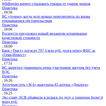
Wildberries начнет страховать товары от ударов дронов
Практика
, 18:56
ВС уточнил, когда дело можно пересмотреть по вновь
открывшимся обстоятельствам
Практика
, 18:06
Росреестр предложил новый механизм оспаривания
кадастровой стоимости
Практика
, 18:00
Банк «Траст» погасит 797,3 млн руб. долга перед ФНС за
«Гема-Инвест»
Практика
, 17:51
ВС запретил уравнивать цены участников закупок без учета
НДС
Практика
, 16:26
Аптечная сеть «36,6» выкупила 83 аптеки «Диалога»
Практика
, 16:25
Экс-главу АСВ объявили в розыск по делу о хищении более 4
млрд руб.
Практика