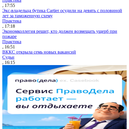
Практика
, 17:55
Экс-владельца бутика Cartier осудили на девять с половиной
лет за таможенную схему
Практика
, 17:18
Экономколлегия решит, кто должен возмещать ущерб при
пожаре
Практика
, 16:51
ВККС открыла семь новых вакансий
Судьи
, 16:15