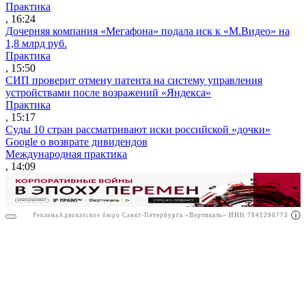
Практика
, 16:24
Дочерняя компания «Мегафона» подала иск к «М.Видео» на
1,8 млрд руб.
Практика
, 15:50
СИП проверит отмену патента на систему управления
устройствами после возражений «Яндекса»
Практика
, 15:17
Суды 10 стран рассматривают иски российской «дочки»
Google о возврате дивидендов
Международная практика
, 14:09
Реклама
Адвокатское бюро Санкт-Петербурга «Вертикаль» ИНН 7841290773
Реклама
АО"Право.ру" ИНН: 7708095468