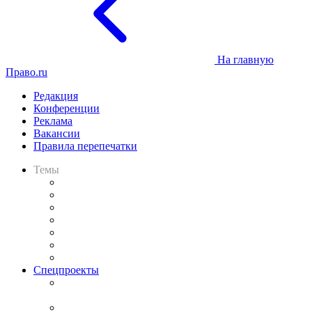
На главную
Право.ru
Редакция
Конференции
Реклама
Вакансии
Правила перепечатки
Темы
Практика
Законодательство
Процесс
Исследования
Рынок юридических услуг
Юридическое сообщество
Важнейшие правовые темы в прессе
Спецпроекты
Подкаст «В здравом уме
и твёрдой памяти»
Legal Design