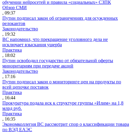
обучении нейросетей и правила «социальных» СЗПК
Обзор СМИ
, 09:37
Путин подписал закон об ограничениях для осужденных
релокантов
Законодательство
, 19:32
ВС напомнил, что прекращение уголовного дела не
исключает взыскания ущерба
Практика
, 18:02
Путин освободил государство от обязательной оферты
миноритариям при передаче акций
Законодательство
, 17:16
Путин подписал закон о мониторинге цен на продукты по
всей цепочке поставок
Практика
, 16:44
Прокуратура подала иск к структуре группы «Илим» на 1,8
млрд руб.
Практика
, 16:35
Экономколлегия ВС рассмотрит спор о классификации товара
по ВЭД ЕАЭС