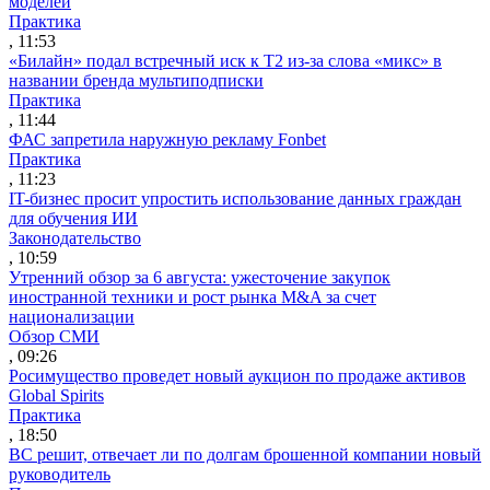
моделей
Практика
, 11:53
«Билайн» подал встречный иск к Т2 из-за слова «микс» в
названии бренда мультиподписки
Практика
, 11:44
ФАС запретила наружную рекламу Fonbet
Практика
, 11:23
IT-бизнес просит упростить использование данных граждан
для обучения ИИ
Законодательство
, 10:59
Утренний обзор за 6 августа: ужесточение закупок
иностранной техники и рост рынка M&A за счет
национализации
Обзор СМИ
, 09:26
Росимущество проведет новый аукцион по продаже активов
Global Spirits
Практика
, 18:50
ВС решит, отвечает ли по долгам брошенной компании новый
руководитель