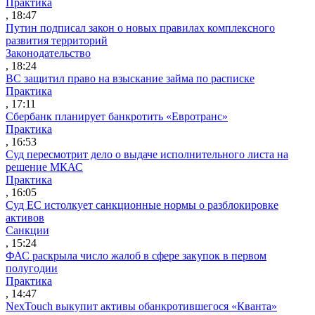
Практика
, 18:47
Путин подписал закон о новых правилах комплексного
развития территорий
Законодательство
, 18:24
ВС защитил право на взыскание займа по расписке
Практика
, 17:11
Сбербанк планирует банкротить «Евротранс»
Практика
, 16:53
Суд пересмотрит дело о выдаче исполнительного листа на
решение МКАС
Практика
, 16:05
Суд ЕС истолкует санкционные нормы о разблокировке
активов
Санкции
, 15:24
ФАС раскрыла число жалоб в сфере закупок в первом
полугодии
Практика
, 14:47
NexTouch выкупит активы обанкротившегося «Кванта»