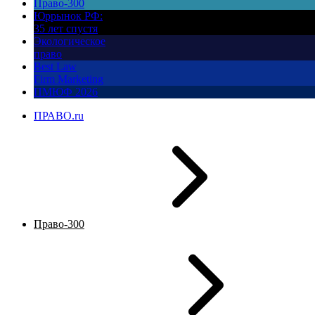
Право-300
Юррынок РФ:
35 лет спустя
Экологическое
право
Best Law
Firm Marketing
ПМЮФ 2026
ПРАВО.ru
Право-300