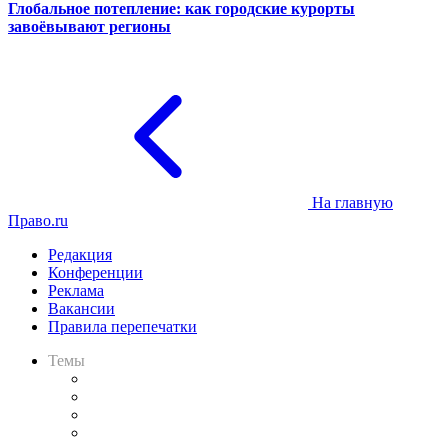
Глобальное потепление: как городские курорты
завоёвывают регионы
На главную
Право.ru
Редакция
Конференции
Реклама
Вакансии
Правила перепечатки
Темы
Практика
Законодательство
Процесс
Исследования