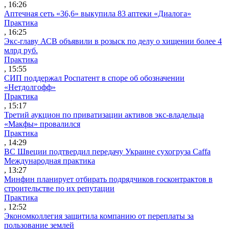
, 16:26
Аптечная сеть «36,6» выкупила 83 аптеки «Диалога»
Практика
, 16:25
Экс-главу АСВ объявили в розыск по делу о хищении более 4
млрд руб.
Практика
, 15:55
СИП поддержал Роспатент в споре об обозначении
«Нетдолгофф»
Практика
, 15:17
Третий аукцион по приватизации активов экс-владельца
«Макфы» провалился
Практика
, 14:29
ВС Швеции подтвердил передачу Украине сухогруза Caffa
Международная практика
, 13:27
Минфин планирует отбирать подрядчиков госконтрактов в
строительстве по их репутации
Практика
, 12:52
Экономколлегия защитила компанию от переплаты за
пользование землей