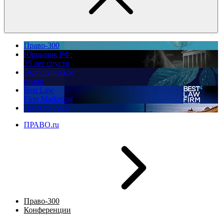
Право-300
Юррынок РФ:
35 лет спустя
Экологическое
право
Best Law
Firm Marketing
ПМЮФ 2026
ПРАВО.ru
Право-300
Конференции