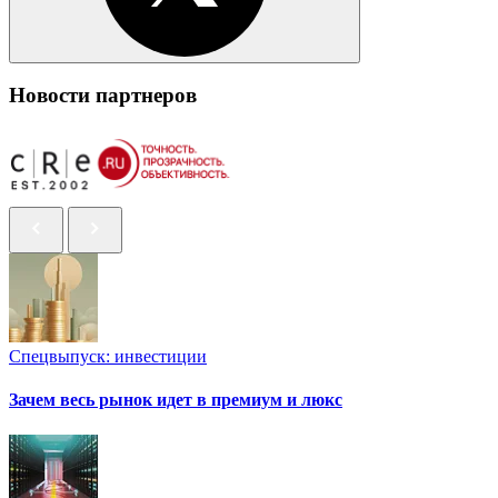
Новости партнеров
Спецвыпуск: инвестиции
Зачем весь рынок идет в премиум и люкс