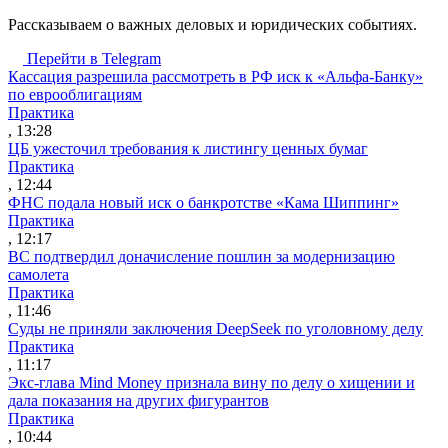
Рассказываем о важных деловых и юридических событиях.
Перейти в Telegram
Кассация разрешила рассмотреть в РФ иск к «Альфа-Банку»
по еврооблигациям
Практика
, 13:28
ЦБ ужесточил требования к листингу ценных бумаг
Практика
, 12:44
ФНС подала новый иск о банкротстве «Кама Шиппинг»
Практика
, 12:17
ВС подтвердил доначисление пошлин за модернизацию
самолета
Практика
, 11:46
Суды не приняли заключения DeepSeek по уголовному делу
Практика
, 11:17
Экс-глава Mind Money признала вину по делу о хищении и
дала показания на других фигурантов
Практика
, 10:44