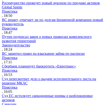
Росимущество проведет новый аукцион по продаже активов
Global Spirits
Практика
, 18:50
ВС решит, отвечает ли по долгам брошенной компании новый
руководитель
Практика
, 18:47
Путин подписал закон о новых правилах комплексного
развития территорий
Законодательство
, 18:24
ВС защитил право на взыскание займа по расписке
Практика
, 17:11
Сбербанк планирует банкротить «Евротранс»
Практика
, 16:53
Суд пересмотрит дело о выдаче исполнительного листа на
решение МКАС
Практика
, 16:05
Суд ЕС истолкует санкционные нормы о разблокировке
активов
Санкции