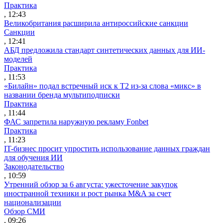
Практика
, 12:43
Великобритания расширила антироссийские санкции
Санкции
, 12:41
АБД предложила стандарт синтетических данных для ИИ-
моделей
Практика
, 11:53
«Билайн» подал встречный иск к Т2 из-за слова «микс» в
названии бренда мультиподписки
Практика
, 11:44
ФАС запретила наружную рекламу Fonbet
Практика
, 11:23
IT-бизнес просит упростить использование данных граждан
для обучения ИИ
Законодательство
, 10:59
Утренний обзор за 6 августа: ужесточение закупок
иностранной техники и рост рынка M&A за счет
национализации
Обзор СМИ
, 09:26