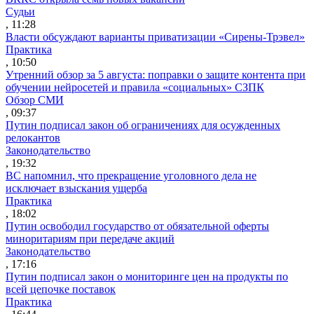
Судьи
, 11:28
Власти обсуждают варианты приватизации «Сирены-Трэвел»
Практика
, 10:50
Утренний обзор за 5 августа: поправки о защите контента при
обучении нейросетей и правила «социальных» СЗПК
Обзор СМИ
, 09:37
Путин подписал закон об ограничениях для осужденных
релокантов
Законодательство
, 19:32
ВС напомнил, что прекращение уголовного дела не
исключает взыскания ущерба
Практика
, 18:02
Путин освободил государство от обязательной оферты
миноритариям при передаче акций
Законодательство
, 17:16
Путин подписал закон о мониторинге цен на продукты по
всей цепочке поставок
Практика