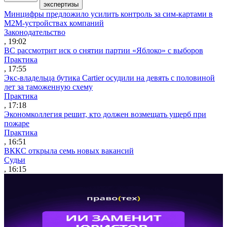
экспертизы
Минцифры предложило усилить контроль за сим-картами в
M2M-устройствах компаний
Законодательство
, 19:02
ВС рассмотрит иск о снятии партии «Яблоко» с выборов
Практика
, 17:55
Экс-владельца бутика Cartier осудили на девять с половиной
лет за таможенную схему
Практика
, 17:18
Экономколлегия решит, кто должен возмещать ущерб при
пожаре
Практика
, 16:51
ВККС открыла семь новых вакансий
Судьи
, 16:15