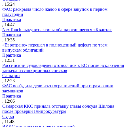
, 15:24
ФАС раскрыла число жалоб в сфере закупок в первом
полугодии
Практика
, 14:47
NexTouch выкупит активы обанкротившегося «Кванта»
Практика
, 13:35
«Евротранс» перешел в полноценный дефолт по трем
выпускам облигаций
Практика
, 12:31
Российский судовладелец отозвал иск к ЕС после исключения
танкера из санкционных списков
Санкции
, 12:23
ФАС возбудила дело из-за ограничений при страховании
заемщиков
Практика
, 12:06
Самарская ККС приняла отставку главы облсуда Шилова
после проверки Генпрокуратуры
Судьи
, 11:48
ВККС открыла семь новых вакансий