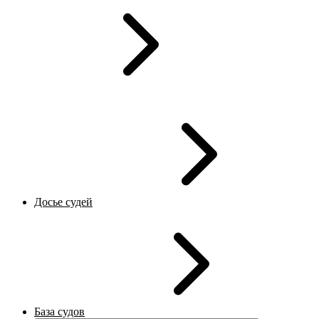
Досье судей
База судов