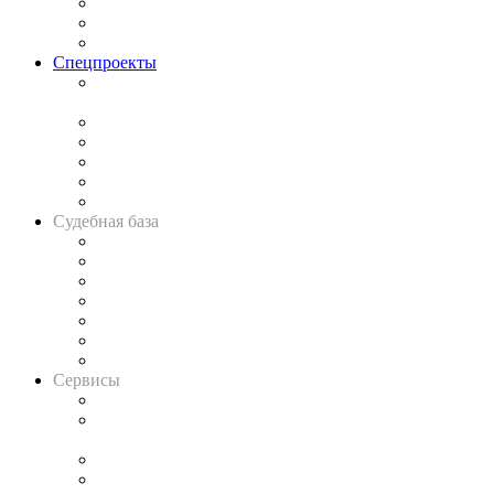
Рынок юридических услуг
Юридическое сообщество
Важнейшие правовые темы в прессе
Спецпроекты
Подкаст «В здравом уме
и твёрдой памяти»
Legal Design
Банкротная панорама
Советы для литигаторов
Сговоры на торгах
Авто
Судебная база
Картотека арбитражных дел
Решения арбитражных судов
Календарь рассмотрения арбитражных дел
Досье судей
Информация о судах
RSS лента новостей
Вакансии для юристов
Сервисы
Справочно-правовая система
Casebook: мониторинг дел
и компаний
Caselook: поиск и анализ практики
CASE.ONE: управление юридической службой