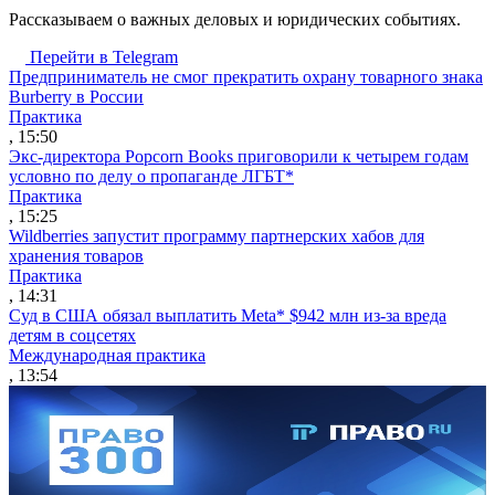
Рассказываем о важных деловых и юридических событиях.
Перейти в Telegram
Предприниматель не смог прекратить охрану товарного знака
Burberry в России
Практика
, 15:50
Экс-директора Popcorn Books приговорили к четырем годам
условно по делу о пропаганде ЛГБТ*
Практика
, 15:25
Wildberries запустит программу партнерских хабов для
хранения товаров
Практика
, 14:31
Суд в США обязал выплатить Meta* $942 млн из-за вреда
детям в соцсетях
Международная практика
, 13:54