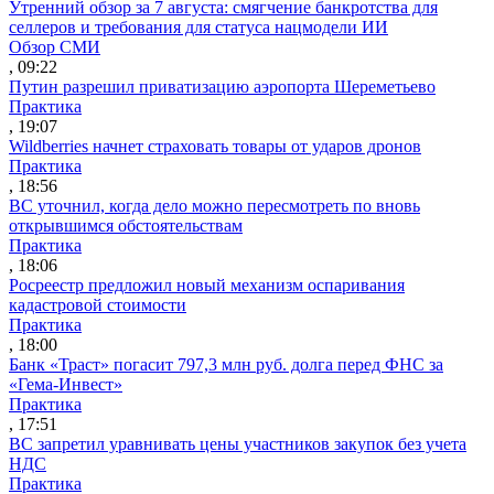
Утренний обзор за 7 августа: смягчение банкротства для
селлеров и требования для статуса нацмодели ИИ
Обзор СМИ
, 09:22
Путин разрешил приватизацию аэропорта Шереметьево
Практика
, 19:07
Wildberries начнет страховать товары от ударов дронов
Практика
, 18:56
ВС уточнил, когда дело можно пересмотреть по вновь
открывшимся обстоятельствам
Практика
, 18:06
Росреестр предложил новый механизм оспаривания
кадастровой стоимости
Практика
, 18:00
Банк «Траст» погасит 797,3 млн руб. долга перед ФНС за
«Гема-Инвест»
Практика
, 17:51
ВС запретил уравнивать цены участников закупок без учета
НДС
Практика