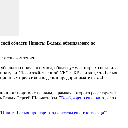
вской области Никиты Белых, обвиняемого во
для ознакомления.
губернатор получал взятки, общая сумма которых составила
нату" и "Лесохозяйственной УК". СКР считает, что Белых
тиционных проектов и ведении предпринимательской
о производство с первым, в рамках которого расследуется
ь Белых Сергей Щерчков (см. "
Возбуждено еще одно дело о
"Никита Белых проведет под арестом еще три месяца"
).