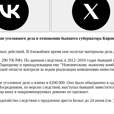
ие уголовного дела в отношении бывшего губернатора Киро
ных действий. В ближайшее время они получат материалы дела 
т. 290 УК РФ). По данным следствия, в 2012–2016 годах бывший 
у Ларицкому и принадлежащим ему "Нововятскому лыжному комби
ской области контроля за ходом реализации компаниями инвес
уголовное дело о взятке в €200 000. Оно было объединено в одн
Посредником, по версии следствия, выступал бывший заместител
атор вину в инкриминируемых деяниях не признает.
датайство следствия о продлении ареста Белых до 24 июня (см.