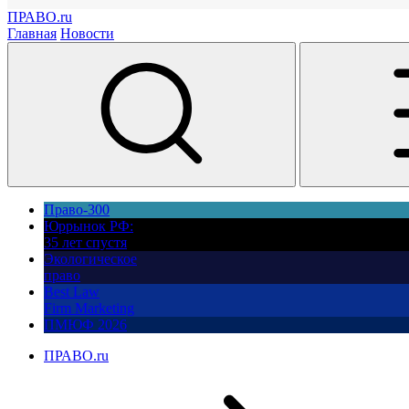
ПРАВО.ru
Главная
Новости
Право-300
Юррынок РФ:
35 лет спустя
Экологическое
право
Best Law
Firm Marketing
ПМЮФ 2026
ПРАВО.ru