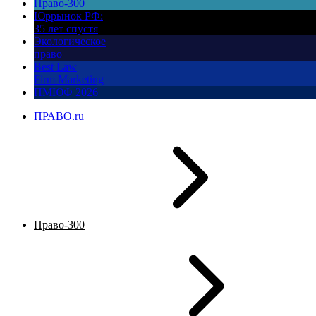
Право-300
Юррынок РФ:
35 лет спустя
Экологическое
право
Best Law
Firm Marketing
ПМЮФ 2026
ПРАВО.ru
Право-300