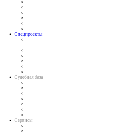
Законодательство
Процесс
Исследования
Рынок юридических услуг
Юридическое сообщество
Важнейшие правовые темы в прессе
Спецпроекты
Подкаст «В здравом уме
и твёрдой памяти»
Legal Design
Банкротная панорама
Советы для литигаторов
Сговоры на торгах
Авто
Судебная база
Картотека арбитражных дел
Решения арбитражных судов
Календарь рассмотрения арбитражных дел
Досье судей
Информация о судах
RSS лента новостей
Вакансии для юристов
Сервисы
Справочно-правовая система
Casebook: мониторинг дел