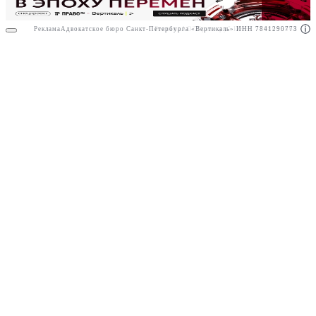
Реклама
Адвокатское бюро Санкт-Петербурга «Вертикаль» ИНН 7841290773
Реклама
АО"Право.ру" ИНН: 7708095468