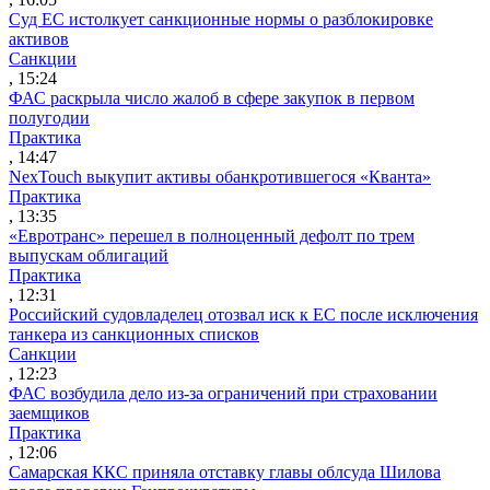
Суд ЕС истолкует санкционные нормы о разблокировке
активов
Санкции
, 15:24
ФАС раскрыла число жалоб в сфере закупок в первом
полугодии
Практика
, 14:47
NexTouch выкупит активы обанкротившегося «Кванта»
Практика
, 13:35
«Евротранс» перешел в полноценный дефолт по трем
выпускам облигаций
Практика
, 12:31
Российский судовладелец отозвал иск к ЕС после исключения
танкера из санкционных списков
Санкции
, 12:23
ФАС возбудила дело из-за ограничений при страховании
заемщиков
Практика
, 12:06
Самарская ККС приняла отставку главы облсуда Шилова