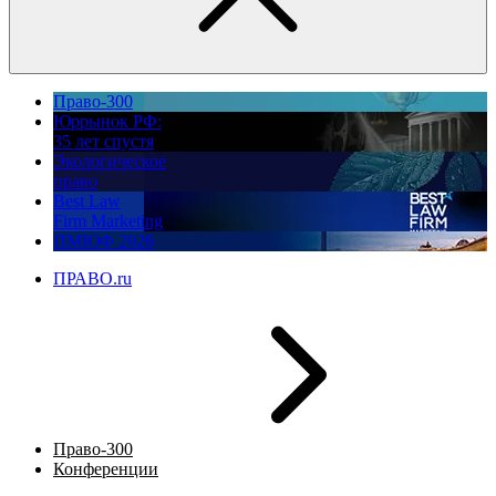
Право-300
Юррынок РФ:
35 лет спустя
Экологическое
право
Best Law
Firm Marketing
ПМЮФ 2026
ПРАВО.ru
Право-300
Конференции