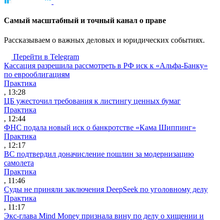
Cамый масштабный и точный канал о праве
Рассказываем о важных деловых и юридических событиях.
Перейти в Telegram
Кассация разрешила рассмотреть в РФ иск к «Альфа-Банку»
по еврооблигациям
Практика
, 13:28
ЦБ ужесточил требования к листингу ценных бумаг
Практика
, 12:44
ФНС подала новый иск о банкротстве «Кама Шиппинг»
Практика
, 12:17
ВС подтвердил доначисление пошлин за модернизацию
самолета
Практика
, 11:46
Суды не приняли заключения DeepSeek по уголовному делу
Практика
, 11:17
Экс-глава Mind Money признала вину по делу о хищении и