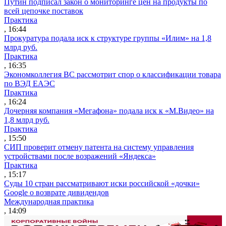
Путин подписал закон о мониторинге цен на продукты по
всей цепочке поставок
Практика
, 16:44
Прокуратура подала иск к структуре группы «Илим» на 1,8
млрд руб.
Практика
, 16:35
Экономколлегия ВС рассмотрит спор о классификации товара
по ВЭД ЕАЭС
Практика
, 16:24
Дочерняя компания «Мегафона» подала иск к «М.Видео» на
1,8 млрд руб.
Практика
, 15:50
СИП проверит отмену патента на систему управления
устройствами после возражений «Яндекса»
Практика
, 15:17
Суды 10 стран рассматривают иски российской «дочки»
Google о возврате дивидендов
Международная практика
, 14:09