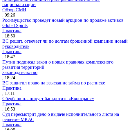
национализации
Обзор СМИ
, 09:26
Росимущество проведет новый аукцион по продаже активов
Global Spirits
Практика
, 18:50
ВС решит, отвечает ли по долгам брошенной компании новый
руководитель
Практика
, 18:47
Путин подписал закон о новых правилах комплексного
развития территорий
Законодательство
, 18:24
ВС защитил право на взыскание займа по расписке
Практика
, 17:11
Сбербанк планирует банкротить «Евротранс»
Практика
, 16:53
Суд пересмотрит дело о выдаче исполнительного листа на
решение МКАС
Практика
, 16:05