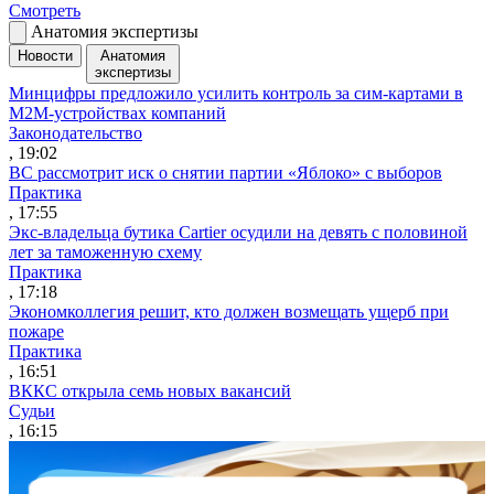
Смотреть
Анатомия экспертизы
Новости
Анатомия
экспертизы
Минцифры предложило усилить контроль за сим-картами в
M2M-устройствах компаний
Законодательство
, 19:02
ВС рассмотрит иск о снятии партии «Яблоко» с выборов
Практика
, 17:55
Экс-владельца бутика Cartier осудили на девять с половиной
лет за таможенную схему
Практика
, 17:18
Экономколлегия решит, кто должен возмещать ущерб при
пожаре
Практика
, 16:51
ВККС открыла семь новых вакансий
Судьи
, 16:15