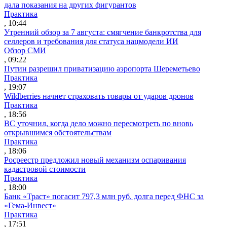
дала показания на других фигурантов
Практика
, 10:44
Утренний обзор за 7 августа: смягчение банкротства для
селлеров и требования для статуса нацмодели ИИ
Обзор СМИ
, 09:22
Путин разрешил приватизацию аэропорта Шереметьево
Практика
, 19:07
Wildberries начнет страховать товары от ударов дронов
Практика
, 18:56
ВС уточнил, когда дело можно пересмотреть по вновь
открывшимся обстоятельствам
Практика
, 18:06
Росреестр предложил новый механизм оспаривания
кадастровой стоимости
Практика
, 18:00
Банк «Траст» погасит 797,3 млн руб. долга перед ФНС за
«Гема-Инвест»
Практика
, 17:51