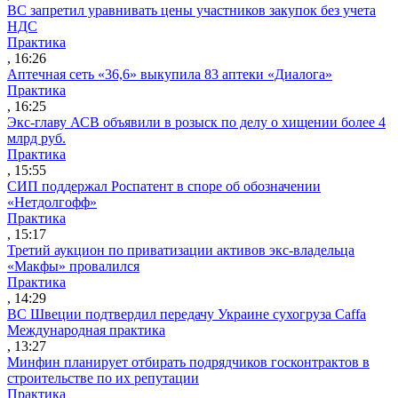
ВС запретил уравнивать цены участников закупок без учета
НДС
Практика
, 16:26
Аптечная сеть «36,6» выкупила 83 аптеки «Диалога»
Практика
, 16:25
Экс-главу АСВ объявили в розыск по делу о хищении более 4
млрд руб.
Практика
, 15:55
СИП поддержал Роспатент в споре об обозначении
«Нетдолгофф»
Практика
, 15:17
Третий аукцион по приватизации активов экс-владельца
«Макфы» провалился
Практика
, 14:29
ВС Швеции подтвердил передачу Украине сухогруза Caffa
Международная практика
, 13:27
Минфин планирует отбирать подрядчиков госконтрактов в
строительстве по их репутации
Практика