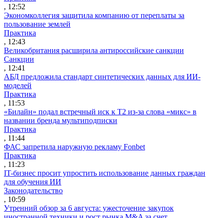
, 12:52
Экономколлегия защитила компанию от переплаты за
пользование землей
Практика
, 12:43
Великобритания расширила антироссийские санкции
Санкции
, 12:41
АБД предложила стандарт синтетических данных для ИИ-
моделей
Практика
, 11:53
«Билайн» подал встречный иск к Т2 из-за слова «микс» в
названии бренда мультиподписки
Практика
, 11:44
ФАС запретила наружную рекламу Fonbet
Практика
, 11:23
IT-бизнес просит упростить использование данных граждан
для обучения ИИ
Законодательство
, 10:59
Утренний обзор за 6 августа: ужесточение закупок
иностранной техники и рост рынка M&A за счет