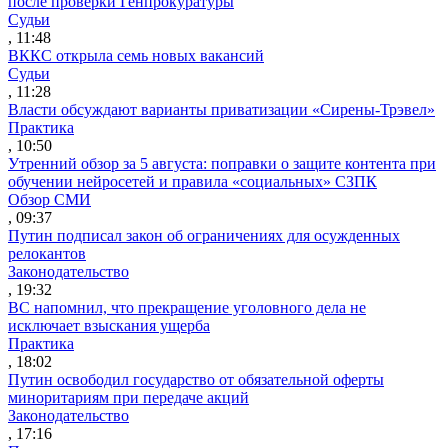
после проверки Генпрокуратуры
Судьи
, 11:48
ВККС открыла семь новых вакансий
Судьи
, 11:28
Власти обсуждают варианты приватизации «Сирены-Трэвел»
Практика
, 10:50
Утренний обзор за 5 августа: поправки о защите контента при
обучении нейросетей и правила «социальных» СЗПК
Обзор СМИ
, 09:37
Путин подписал закон об ограничениях для осужденных
релокантов
Законодательство
, 19:32
ВС напомнил, что прекращение уголовного дела не
исключает взыскания ущерба
Практика
, 18:02
Путин освободил государство от обязательной оферты
миноритариям при передаче акций
Законодательство
, 17:16