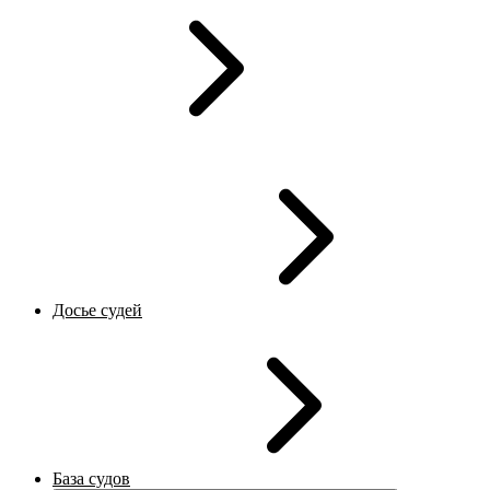
Досье судей
База судов