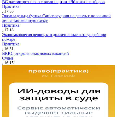
ВС рассмотрит иск о снятии партии «Яблоко» с выборов
Практика
, 17:55
Экс-владельца бутика Cartier осудили на девять с половиной
лет за таможенную схему
Практика
, 17:18
Экономколлегия решит, кто должен возмещать ущерб при
пожаре
Практика
, 16:51
ВККС открыла семь новых вакансий
Судьи
, 16:15