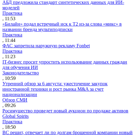
АБД предложила стандарт синтетических данных для ИИ-
моделей
Практика
, 11:53
«Билайн» подал встречный иск к Т2 из-за слова «микс» в
названии бренда мультиподписки
Практика
, 11:44
ФАС запретила наружную рекламу Fonbet
Практика
, 11:23
IT-бизнес просит упростить использование данных граждан
для обучения ИИ
Законодательство
, 10:59
Утренний обзор за 6 августа: ужесточение закупок
иностранной техники и рост рынка M&A за счет
национализации
Обзор СМИ
, 09:26
Росимущество проведет новый аукцион по продаже активов
Global Spirits
Практика
, 18:50
ВС решит, отвечает ли по долгам брошенной компании новый