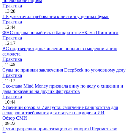
по еврооблигациям
Практика
, 13:28
ЦБ ужесточил требования к листингу ценных бумаг
Практика
, 12:44
ФНС подала новый иск о банкротстве «Кама Шиппинг»
Практика
, 12:17
ВС подтвердил доначисление пошлин за модернизацию
самолета
Практика
, 11:46
Суды не приняли заключения DeepSeek по уголовному делу
Практика
, 11:17
Экс-глава Mind Money признала вину по делу о хищении и
дала показания на других фигурантов
Практика
, 10:44
Утренний обзор за 7 августа: смягчение банкротства для
селлеров и требования для статуса нацмодели ИИ
Обзор СМИ
, 09:22
Путин разрешил приватизацию аэропорта Шереметьево