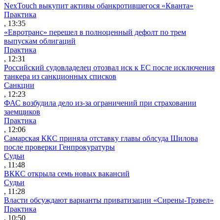
NexTouch выкупит активы обанкротившегося «Кванта»
Практика
, 13:35
«Евротранс» перешел в полноценный дефолт по трем
выпускам облигаций
Практика
, 12:31
Российский судовладелец отозвал иск к ЕС после исключения
танкера из санкционных списков
Санкции
, 12:23
ФАС возбудила дело из-за ограничений при страховании
заемщиков
Практика
, 12:06
Самарская ККС приняла отставку главы облсуда Шилова
после проверки Генпрокуратуры
Судьи
, 11:48
ВККС открыла семь новых вакансий
Судьи
, 11:28
Власти обсуждают варианты приватизации «Сирены-Трэвел»
Практика
, 10:50