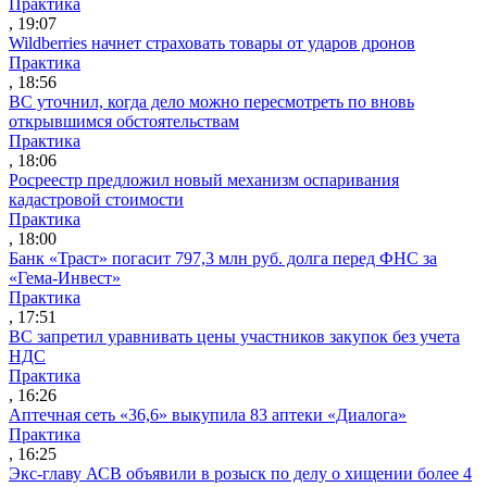
Практика
, 19:07
Wildberries начнет страховать товары от ударов дронов
Практика
, 18:56
ВС уточнил, когда дело можно пересмотреть по вновь
открывшимся обстоятельствам
Практика
, 18:06
Росреестр предложил новый механизм оспаривания
кадастровой стоимости
Практика
, 18:00
Банк «Траст» погасит 797,3 млн руб. долга перед ФНС за
«Гема-Инвест»
Практика
, 17:51
ВС запретил уравнивать цены участников закупок без учета
НДС
Практика
, 16:26
Аптечная сеть «36,6» выкупила 83 аптеки «Диалога»
Практика
, 16:25
Экс-главу АСВ объявили в розыск по делу о хищении более 4