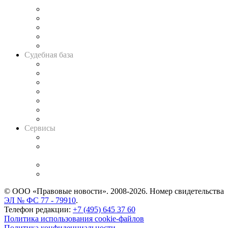
Legal Design
Банкротная панорама
Советы для литигаторов
Сговоры на торгах
Авто
Судебная база
Картотека арбитражных дел
Решения арбитражных судов
Календарь рассмотрения арбитражных дел
Досье судей
Информация о судах
RSS лента новостей
Вакансии для юристов
Сервисы
Справочно-правовая система
Casebook: мониторинг дел
и компаний
Caselook: поиск и анализ практики
CASE.ONE: управление юридической службой
© ООО «Правовые новости». 2008-2026.
Номер свидетельства
ЭЛ № ФС 77 - 79910
.
Телефон редакции:
+7 (495) 645 37 60
Политика использования cookie-файлов
Политика конфиденциальности