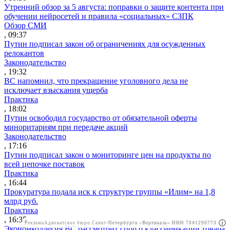
Утренний обзор за 5 августа: поправки о защите контента при
обучении нейросетей и правила «социальных» СЗПК
Обзор СМИ
, 09:37
Путин подписал закон об ограничениях для осужденных
релокантов
Законодательство
, 19:32
ВС напомнил, что прекращение уголовного дела не
исключает взыскания ущерба
Практика
, 18:02
Путин освободил государство от обязательной оферты
миноритариям при передаче акций
Законодательство
, 17:16
Путин подписал закон о мониторинге цен на продукты по
всей цепочке поставок
Практика
, 16:44
Прокуратура подала иск к структуре группы «Илим» на 1,8
млрд руб.
Практика
, 16:35
Реклама
Адвокатское бюро Санкт-Петербурга «Вертикаль» ИНН 7841290773
Реклама
ООО "Право.ру" ИНН: 7704835288
Экономколлегия ВС рассмотрит спор о классификации товара