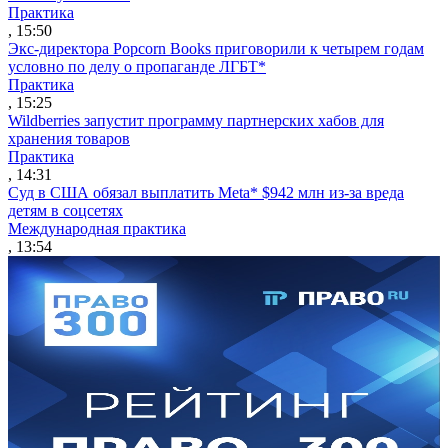
Практика
, 15:50
Экс-директора Popcorn Books приговорили к четырем годам
условно по делу о пропаганде ЛГБТ*
Практика
, 15:25
Wildberries запустит программу партнерских хабов для
хранения товаров
Практика
, 14:31
Суд в США обязал выплатить Meta* $942 млн из-за вреда
детям в соцсетях
Международная практика
, 13:54