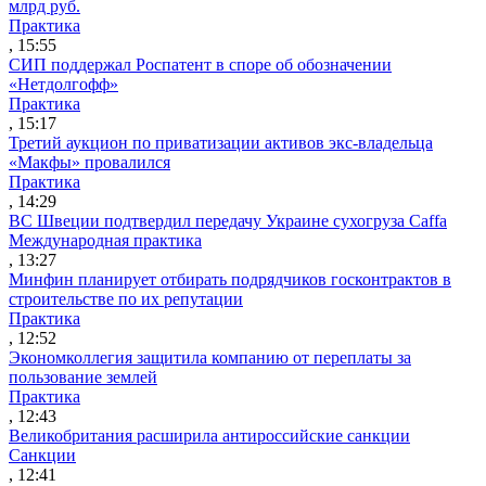
млрд руб.
Практика
, 15:55
СИП поддержал Роспатент в споре об обозначении
«Нетдолгофф»
Практика
, 15:17
Третий аукцион по приватизации активов экс-владельца
«Макфы» провалился
Практика
, 14:29
ВС Швеции подтвердил передачу Украине сухогруза Caffa
Международная практика
, 13:27
Минфин планирует отбирать подрядчиков госконтрактов в
строительстве по их репутации
Практика
, 12:52
Экономколлегия защитила компанию от переплаты за
пользование землей
Практика
, 12:43
Великобритания расширила антироссийские санкции
Санкции
, 12:41