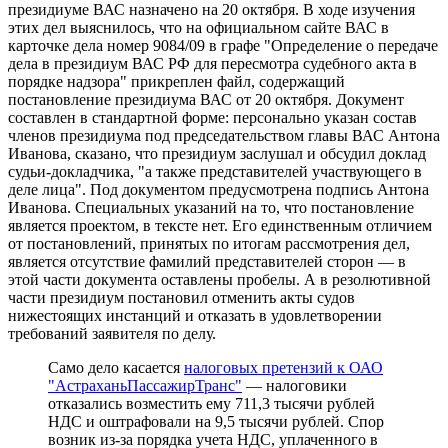
президиуме ВАС назначено на 20 октября. В ходе изучения
этих дел выяснилось, что на официальном сайте ВАС в
карточке дела номер 9084/09 в графе "Определение о передаче
дела в президиум ВАС РФ для пересмотра судебного акта в
порядке надзора" прикреплен файл, содержащий
постановление президиума ВАС от 20 октября. Документ
составлен в стандартной форме: персонально указан состав
членов президиума под председательством главы ВАС Антона
Иванова, сказано, что президиум заслушал и обсудил доклад
судьи-докладчика, "а также представителей участвующего в
деле лица". Под документом предусмотрена подпись Антона
Иванова. Специальных указаний на то, что постановление
является проектом, в тексте нет. Его единственным отличием
от постановлений, принятых по итогам рассмотрения дел,
является отсутствие фамилий представителей сторон — в
этой части документа оставлены пробелы. А в резолютивной
части президиум постановил отменить акты судов
нижестоящих инстанций и отказать в удовлетворении
требований заявителя по делу.
Само дело касается
налоговых претензий к ОАО
"АстраханьПассажирТранс"
— налоговики
отказались возместить ему 711,3 тысячи рублей
НДС и оштрафовали на 9,5 тысячи рублей. Спор
возник из-за порядка учета НДС, уплаченного в