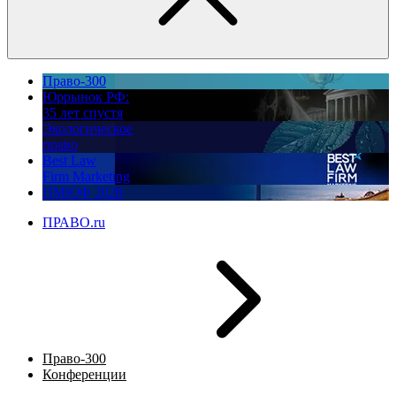
Право-300
Юррынок РФ:
35 лет спустя
Экологическое
право
Best Law
Firm Marketing
ПМЮФ 2026
ПРАВО.ru
Право-300
Конференции