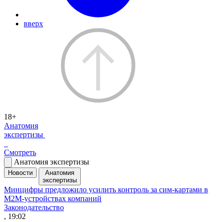
вверх
18+
Анатомия
экспертизы
Смотреть
Анатомия экспертизы
Новости
Анатомия
экспертизы
Минцифры предложило усилить контроль за сим-картами в
M2M-устройствах компаний
Законодательство
, 19:02