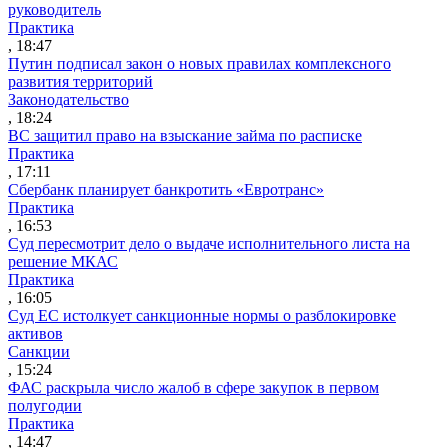
руководитель
Практика
, 18:47
Путин подписал закон о новых правилах комплексного
развития территорий
Законодательство
, 18:24
ВС защитил право на взыскание займа по расписке
Практика
, 17:11
Сбербанк планирует банкротить «Евротранс»
Практика
, 16:53
Суд пересмотрит дело о выдаче исполнительного листа на
решение МКАС
Практика
, 16:05
Суд ЕС истолкует санкционные нормы о разблокировке
активов
Санкции
, 15:24
ФАС раскрыла число жалоб в сфере закупок в первом
полугодии
Практика
, 14:47