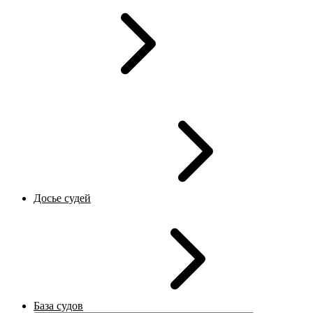
Досье судей
База судов