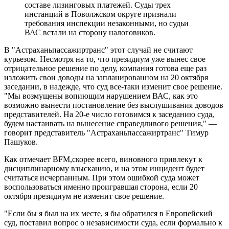
составе лизинговых платежей. Суды трех
инстанций в Поволжском округе признали
требования инспекции незаконными, но судьи
ВАС встали на сторону налоговиков.
В "Астраханьпассажиртранс" этот случай не считают
курьезом. Несмотря на то, что президиум уже вынес свое
отрицательное решение по делу, компания готова еще раз
изложить свои доводы на запланированном на 20 октября
заседании, в надежде, что суд все-таки изменит свое решение.
"Мы возмущены вопиющим нарушением ВАС, как это
возможно вынести постановление без выслушивания доводов
представителей. На 20-е число готовимся к заседанию суда,
будем настаивать на вынесение справедливого решения," —
говорит представитель "Астраханьпассажиртранс" Тимур
Пашуков.
Как отмечает BFM,скорее всего, виновного привлекут к
дисциплинарному взысканию, и на этом инцидент будет
считаться исчерпанным. При этом ошибкой суда может
воспользоваться именно проигравшая сторона, если 20
октября президиум не изменит свое решение.
"Если бы я был на их месте, я бы обратился в Европейский
суд, поставил вопрос о независимости суда, если формально к