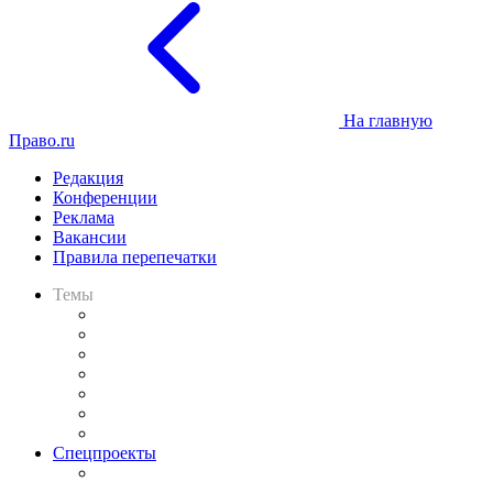
На главную
Право.ru
Редакция
Конференции
Реклама
Вакансии
Правила перепечатки
Темы
Практика
Законодательство
Процесс
Исследования
Рынок юридических услуг
Юридическое сообщество
Важнейшие правовые темы в прессе
Спецпроекты
Подкаст «В здравом уме
и твёрдой памяти»