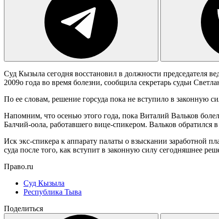
Суд Кызыла сегодня восстановил в должности председателя ве
2009о года во время болезни, сообщила секретарь судьи Светла
По ее словам, решение горсуда пока не вступило в законную с
Напомним, что осенью этого года, пока Виталий Вальков боле
Балчий-оола, работавшего вице-спикером. Вальков обратился в
Иск экс-спикера к аппарату палаты о взыскании заработной пла
суда после того, как вступит в законную силу сегодняшнее ре
Право.ru
Суд Кызыла
Республика Тыва
Поделиться