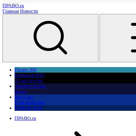
ПРАВО.ru
Главная
Новости
Право-300
Юррынок РФ:
35 лет спустя
Экологическое
право
Best Law
Firm Marketing
ПМЮФ 2026
ПРАВО.ru