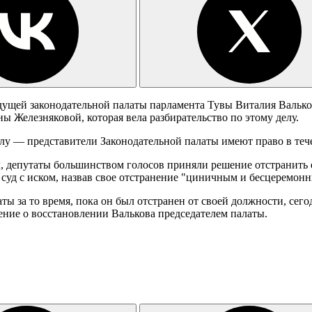
дущей законодательной палаты парламента Тувы Виталия Вальков
ны Железняковой, которая вела разбирательство по этому делу.
илу — представители Законодательной палаты имеют право в тече
л, депутаты большинством голосов приняли решение отстранить е
 суд с иском, назвав свое отстранение "циничным и бесцеремон
ты за то время, пока он был отстранен от своей должности, сего
шение о восстановлении Валькова председателем палаты.