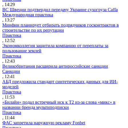
, 14:29
ВС Швеции подтвердил передачу Украине сухогруза Caffa
Международная практика
, 13:27
Минфин планирует отбирать подрядчиков госконтрактов в
строительстве по их репутации
Практика
, 12:52
Экономколлегия защитила компанию от переплаты за
пользование землей
Практика
, 12:43
Великобритания расширила антироссийские санкции
Санкции
, 12:41
АБД предложила стандарт синтетических данных для ИИ-
моделей
Практика
, 11:53
«Билайн» подал встречный иск к Т2 из-за слова «микс» в
названии бренда мультиподписки
Практика
, 11:44
ФАС запретила наружную рекламу Fonbet
Практика