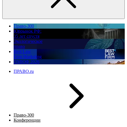
Право-300
Юррынок РФ:
35 лет спустя
Экологическое
право
Best Law
Firm Marketing
ПМЮФ 2026
ПРАВО.ru
Право-300
Конференции