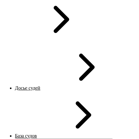
Досье судей
База судов