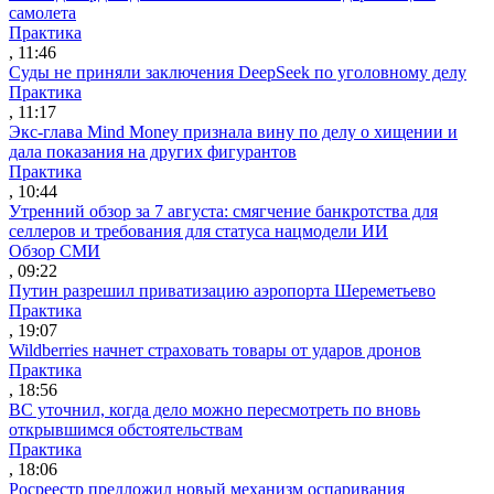
самолета
Практика
, 11:46
Суды не приняли заключения DeepSeek по уголовному делу
Практика
, 11:17
Экс-глава Mind Money признала вину по делу о хищении и
дала показания на других фигурантов
Практика
, 10:44
Утренний обзор за 7 августа: смягчение банкротства для
селлеров и требования для статуса нацмодели ИИ
Обзор СМИ
, 09:22
Путин разрешил приватизацию аэропорта Шереметьево
Практика
, 19:07
Wildberries начнет страховать товары от ударов дронов
Практика
, 18:56
ВС уточнил, когда дело можно пересмотреть по вновь
открывшимся обстоятельствам
Практика
, 18:06
Росреестр предложил новый механизм оспаривания