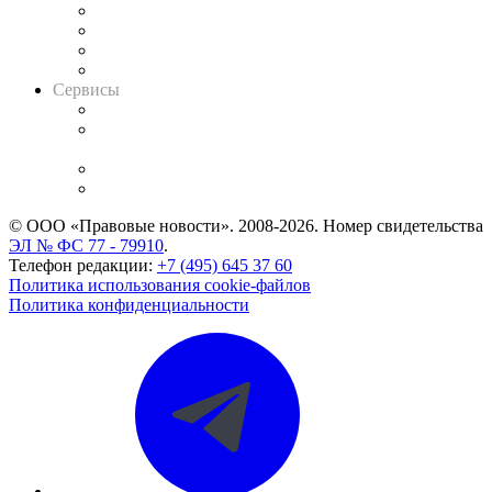
Досье судей
Информация о судах
RSS лента новостей
Вакансии для юристов
Сервисы
Справочно-правовая система
Casebook: мониторинг дел
и компаний
Caselook: поиск и анализ практики
CASE.ONE: управление юридической службой
© ООО «Правовые новости». 2008-2026.
Номер свидетельства
ЭЛ № ФС 77 - 79910
.
Телефон редакции:
+7 (495) 645 37 60
Политика использования cookie-файлов
Политика конфиденциальности