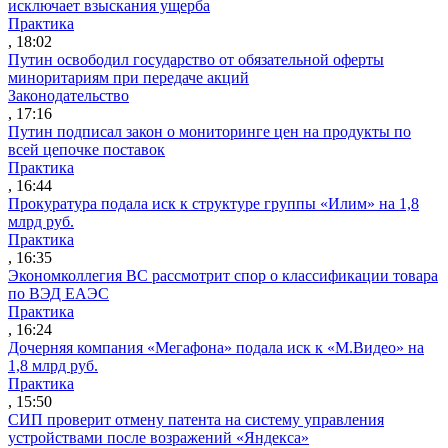
исключает взыскания ущерба
Практика
, 18:02
Путин освободил государство от обязательной оферты
миноритариям при передаче акций
Законодательство
, 17:16
Путин подписал закон о мониторинге цен на продукты по
всей цепочке поставок
Практика
, 16:44
Прокуратура подала иск к структуре группы «Илим» на 1,8
млрд руб.
Практика
, 16:35
Экономколлегия ВС рассмотрит спор о классификации товара
по ВЭД ЕАЭС
Практика
, 16:24
Дочерняя компания «Мегафона» подала иск к «М.Видео» на
1,8 млрд руб.
Практика
, 15:50
СИП проверит отмену патента на систему управления
устройствами после возражений «Яндекса»