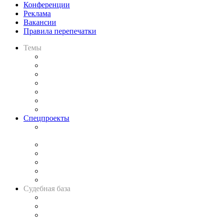
Конференции
Реклама
Вакансии
Правила перепечатки
Темы
Практика
Законодательство
Процесс
Исследования
Рынок юридических услуг
Юридическое сообщество
Важнейшие правовые темы в прессе
Спецпроекты
Подкаст «В здравом уме
и твёрдой памяти»
Legal Design
Банкротная панорама
Советы для литигаторов
Сговоры на торгах
Авто
Судебная база
Картотека арбитражных дел
Решения арбитражных судов
Календарь рассмотрения арбитражных дел