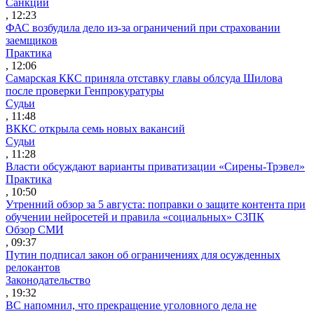
Санкции
, 12:23
ФАС возбудила дело из-за ограничений при страховании
заемщиков
Практика
, 12:06
Самарская ККС приняла отставку главы облсуда Шилова
после проверки Генпрокуратуры
Судьи
, 11:48
ВККС открыла семь новых вакансий
Судьи
, 11:28
Власти обсуждают варианты приватизации «Сирены-Трэвел»
Практика
, 10:50
Утренний обзор за 5 августа: поправки о защите контента при
обучении нейросетей и правила «социальных» СЗПК
Обзор СМИ
, 09:37
Путин подписал закон об ограничениях для осужденных
релокантов
Законодательство
, 19:32
ВС напомнил, что прекращение уголовного дела не