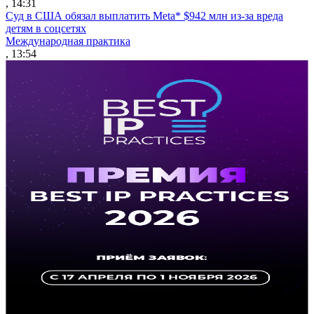
, 14:31
Суд в США обязал выплатить Meta* $942 млн из-за вреда
детям в соцсетях
Международная практика
, 13:54