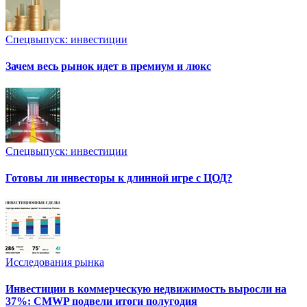
Спецвыпуск: инвестиции
Зачем весь рынок идет в премиум и люкс
Спецвыпуск: инвестиции
Готовы ли инвесторы к длинной игре с ЦОД?
Исследования рынка
Инвестиции в коммерческую недвижимость выросли на
37%: CMWP подвели итоги полугодия