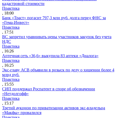
кадастровой стоимости
Практика
, 18:00
Банк «Траст» погасит 797,3 млн руб. долга перед ФНС за
«Гема-Инвест»
Практика
, 17:51
ВС запретил уравнивать цены участников закупок без учета
НДС
Практика
, 16:26
Аптечная сеть «36,6» выкупила 83 аптеки «Диалога»
Практика
, 16:25
Экс-главу АСВ объявили в розыск по делу о хищении более 4
млрд руб.
Практика
, 15:55
СИП поддержал Роспатент в споре об обозначении
«Нетдолгофф»
Практика
, 15:17
Третий аукцион по приватизации активов экс-владельца
«Макфы» провалился
Практика