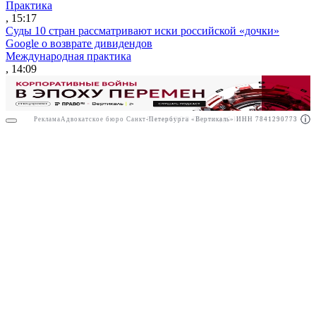
Практика
, 15:17
Суды 10 стран рассматривают иски российской «дочки»
Google о возврате дивидендов
Международная практика
, 14:09
Реклама
Адвокатское бюро Санкт-Петербурга «Вертикаль» ИНН 7841290773
Реклама
ООО "Право.ру" ИНН: 7704835288