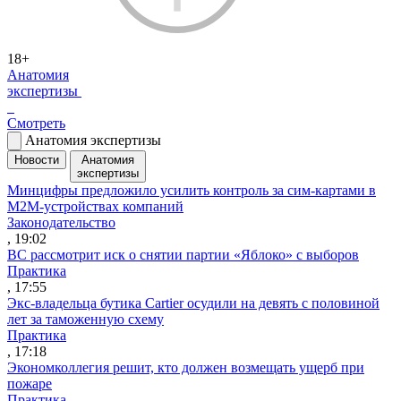
18+
Анатомия
экспертизы
Смотреть
Анатомия экспертизы
Новости
Анатомия
экспертизы
Минцифры предложило усилить контроль за сим-картами в
M2M-устройствах компаний
Законодательство
, 19:02
ВС рассмотрит иск о снятии партии «Яблоко» с выборов
Практика
, 17:55
Экс-владельца бутика Cartier осудили на девять с половиной
лет за таможенную схему
Практика
, 17:18
Экономколлегия решит, кто должен возмещать ущерб при
пожаре
Практика