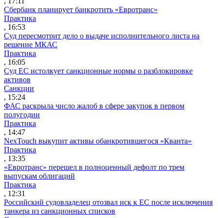
, 17:11
Сбербанк планирует банкротить «Евротранс»
Практика
, 16:53
Суд пересмотрит дело о выдаче исполнительного листа на
решение МКАС
Практика
, 16:05
Суд ЕС истолкует санкционные нормы о разблокировке
активов
Санкции
, 15:24
ФАС раскрыла число жалоб в сфере закупок в первом
полугодии
Практика
, 14:47
NexTouch выкупит активы обанкротившегося «Кванта»
Практика
, 13:35
«Евротранс» перешел в полноценный дефолт по трем
выпускам облигаций
Практика
, 12:31
Российский судовладелец отозвал иск к ЕС после исключения
танкера из санкционных списков