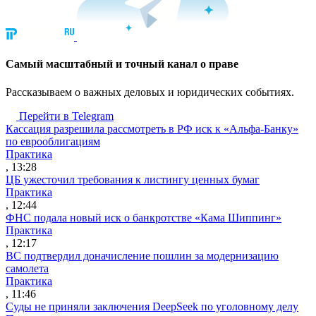
Cамый масштабный и точный канал о праве
Рассказываем о важных деловых и юридических событиях.
Перейти в Telegram
Кассация разрешила рассмотреть в РФ иск к «Альфа-Банку»
по еврооблигациям
Практика
, 13:28
ЦБ ужесточил требования к листингу ценных бумаг
Практика
, 12:44
ФНС подала новый иск о банкротстве «Кама Шиппинг»
Практика
, 12:17
ВС подтвердил доначисление пошлин за модернизацию
самолета
Практика
, 11:46
Суды не приняли заключения DeepSeek по уголовному делу