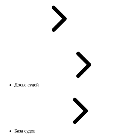
Досье судей
База судов