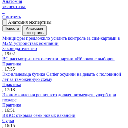
Анатомия
экспертизы
Смотреть
Анатомия экспертизы
Новости
Анатомия
экспертизы
Минцифры предложило усилить контроль за сим-картами в
M2M-устройствах компаний
Законодательство
, 19:02
ВС рассмотрит иск о снятии партии «Яблоко» с выборов
Практика
, 17:55
Экс-владельца бутика Cartier осудили на девять с половиной
лет за таможенную схему
Практика
, 17:18
Экономколлегия решит, кто должен возмещать ущерб при
пожаре
Практика
, 16:51
ВККС открыла семь новых вакансий
Судьи
, 16:15