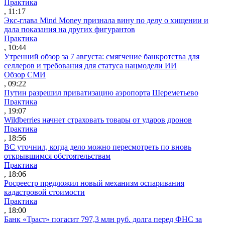
Практика
, 11:17
Экс-глава Mind Money признала вину по делу о хищении и
дала показания на других фигурантов
Практика
, 10:44
Утренний обзор за 7 августа: смягчение банкротства для
селлеров и требования для статуса нацмодели ИИ
Обзор СМИ
, 09:22
Путин разрешил приватизацию аэропорта Шереметьево
Практика
, 19:07
Wildberries начнет страховать товары от ударов дронов
Практика
, 18:56
ВС уточнил, когда дело можно пересмотреть по вновь
открывшимся обстоятельствам
Практика
, 18:06
Росреестр предложил новый механизм оспаривания
кадастровой стоимости
Практика
, 18:00
Банк «Траст» погасит 797,3 млн руб. долга перед ФНС за