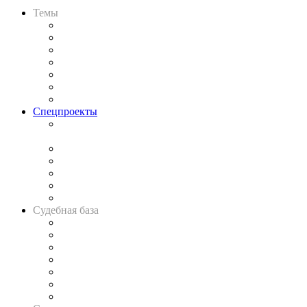
Темы
Практика
Законодательство
Процесс
Исследования
Рынок юридических услуг
Юридическое сообщество
Важнейшие правовые темы в прессе
Спецпроекты
Подкаст «В здравом уме
и твёрдой памяти»
Legal Design
Банкротная панорама
Советы для литигаторов
Сговоры на торгах
Авто
Судебная база
Картотека арбитражных дел
Решения арбитражных судов
Календарь рассмотрения арбитражных дел
Досье судей
Информация о судах
RSS лента новостей
Вакансии для юристов