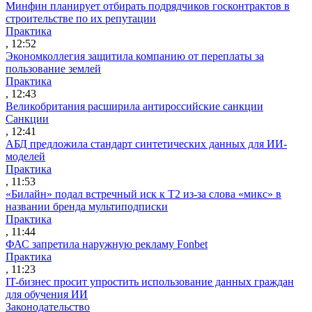
Минфин планирует отбирать подрядчиков госконтрактов в
строительстве по их репутации
Практика
, 12:52
Экономколлегия защитила компанию от переплаты за
пользование землей
Практика
, 12:43
Великобритания расширила антироссийские санкции
Санкции
, 12:41
АБД предложила стандарт синтетических данных для ИИ-
моделей
Практика
, 11:53
«Билайн» подал встречный иск к Т2 из-за слова «микс» в
названии бренда мультиподписки
Практика
, 11:44
ФАС запретила наружную рекламу Fonbet
Практика
, 11:23
IT-бизнес просит упростить использование данных граждан
для обучения ИИ
Законодательство