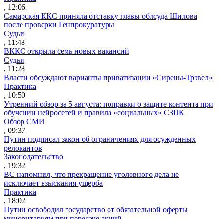
, 12:06
Самарская ККС приняла отставку главы облсуда Шилова
после проверки Генпрокуратуры
Судьи
, 11:48
ВККС открыла семь новых вакансий
Судьи
, 11:28
Власти обсуждают варианты приватизации «Сирены-Трэвел»
Практика
, 10:50
Утренний обзор за 5 августа: поправки о защите контента при
обучении нейросетей и правила «социальных» СЗПК
Обзор СМИ
, 09:37
Путин подписал закон об ограничениях для осужденных
релокантов
Законодательство
, 19:32
ВС напомнил, что прекращение уголовного дела не
исключает взыскания ущерба
Практика
, 18:02
Путин освободил государство от обязательной оферты
миноритариям при передаче акций