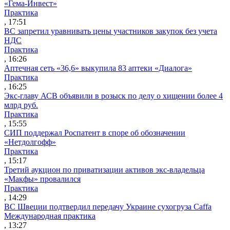
«Гема-Инвест»
Практика
, 17:51
ВС запретил уравнивать цены участников закупок без учета
НДС
Практика
, 16:26
Аптечная сеть «36,6» выкупила 83 аптеки «Диалога»
Практика
, 16:25
Экс-главу АСВ объявили в розыск по делу о хищении более 4
млрд руб.
Практика
, 15:55
СИП поддержал Роспатент в споре об обозначении
«Нетдолгофф»
Практика
, 15:17
Третий аукцион по приватизации активов экс-владельца
«Макфы» провалился
Практика
, 14:29
ВС Швеции подтвердил передачу Украине сухогруза Caffa
Международная практика
, 13:27