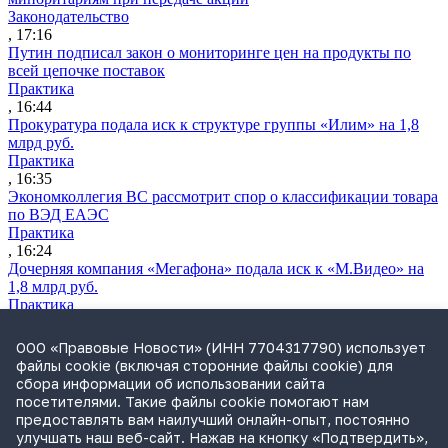
Законодательство
, 17:16
Путин подписал закон о мониторинге цен на продукты по
всей цепочке поставок
Практика
, 16:44
Прокуратура подала иск к структуре группы «Илим» на 1,8
млрд руб.
Практика
, 16:35
Экономколлегия ВС рассмотрит спор о классификации товара
по ВЭД ЕАЭС
Практика
, 16:24
Дочерняя компания «Мегафона» подала иск к «М.Видео» на
1,8 млрд руб.
Практика
, 15:50
СИП проверит отмену патента на систему управления
ООО «Правовые Новости» (ИНН 7704317790) использует
устройствами после возражений «Яндекса»
файлы cookie (включая сторонние файлы cookie) для
Практика
сбора информации об использовании сайта
, 15:17
посетителями. Такие файлы cookie помогают нам
Суды 10 стран рассматривают иски российской «дочки»
предоставлять вам наилучший онлайн-опыт, постоянно
Google о возврате дивидендов
улучшать наш веб-сайт. Нажав на кнопку «Подтвердить»,