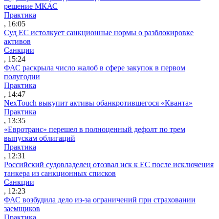
решение МКАС
Практика
, 16:05
Суд ЕС истолкует санкционные нормы о разблокировке
активов
Санкции
, 15:24
ФАС раскрыла число жалоб в сфере закупок в первом
полугодии
Практика
, 14:47
NexTouch выкупит активы обанкротившегося «Кванта»
Практика
, 13:35
«Евротранс» перешел в полноценный дефолт по трем
выпускам облигаций
Практика
, 12:31
Российский судовладелец отозвал иск к ЕС после исключения
танкера из санкционных списков
Санкции
, 12:23
ФАС возбудила дело из-за ограничений при страховании
заемщиков
Практика