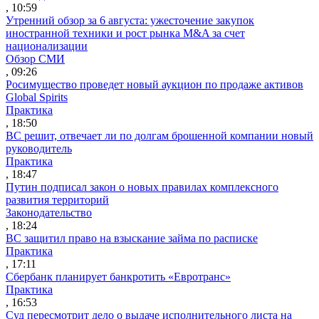
, 10:59
Утренний обзор за 6 августа: ужесточение закупок
иностранной техники и рост рынка M&A за счет
национализации
Обзор СМИ
, 09:26
Росимущество проведет новый аукцион по продаже активов
Global Spirits
Практика
, 18:50
ВС решит, отвечает ли по долгам брошенной компании новый
руководитель
Практика
, 18:47
Путин подписал закон о новых правилах комплексного
развития территорий
Законодательство
, 18:24
ВС защитил право на взыскание займа по расписке
Практика
, 17:11
Сбербанк планирует банкротить «Евротранс»
Практика
, 16:53
Суд пересмотрит дело о выдаче исполнительного листа на