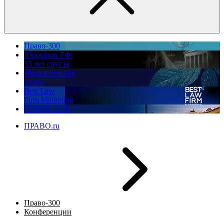
Право-300
Юррынок РФ:
35 лет спустя
Экологическое
право
Best Law
Firm Marketing
ПМЮФ 2026
ПРАВО.ru
Право-300
Конференции