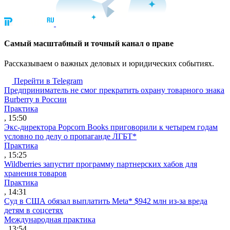
Cамый масштабный и точный канал о праве
Рассказываем о важных деловых и юридических событиях.
Перейти в Telegram
Предприниматель не смог прекратить охрану товарного знака
Burberry в России
Практика
, 15:50
Экс-директора Popcorn Books приговорили к четырем годам
условно по делу о пропаганде ЛГБТ*
Практика
, 15:25
Wildberries запустит программу партнерских хабов для
хранения товаров
Практика
, 14:31
Суд в США обязал выплатить Meta* $942 млн из-за вреда
детям в соцсетях
Международная практика
, 13:54