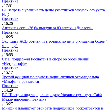
Практика
, 17:51
ВС запретил уравнивать цены участников закупок без учета
НДС
Практика
, 16:26
Аптечная сеть «36,6» выкупила 83 аптеки «Диалога»
Практика
, 16:25
Экс-главу АСВ объявили в розыск по делу о хищении более 4
млрд руб.
Практика
, 15:55
СИП поддержал Роспатент в споре об обозначении
«Нетдолгофф»
Практика
, 15:17
Третий аукцион по приватизации активов экс-владельца
«Макфы» провалился
Практика
, 14:29
ВС Швеции подтвердил передачу Украине сухогруза Caffa
Международная практика
, 13:27
Минфин планирует отбирать подрядчиков госконтрактов в