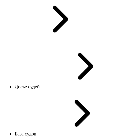
Досье судей
База судов