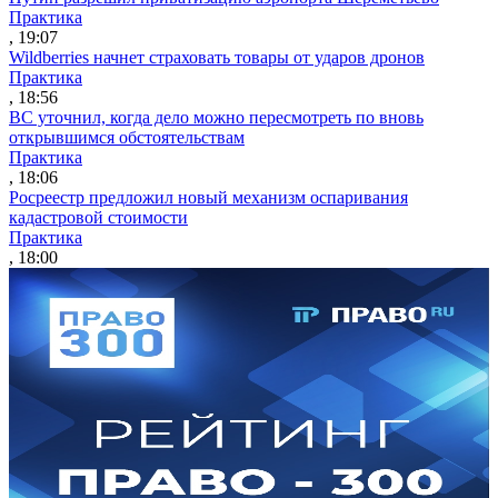
Практика
, 19:07
Wildberries начнет страховать товары от ударов дронов
Практика
, 18:56
ВС уточнил, когда дело можно пересмотреть по вновь
открывшимся обстоятельствам
Практика
, 18:06
Росреестр предложил новый механизм оспаривания
кадастровой стоимости
Практика
, 18:00