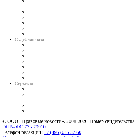
Подкаст «В здравом уме
и твёрдой памяти»
Legal Design
Банкротная панорама
Советы для литигаторов
Сговоры на торгах
Авто
Судебная база
Картотека арбитражных дел
Решения арбитражных судов
Календарь рассмотрения арбитражных дел
Досье судей
Информация о судах
RSS лента новостей
Вакансии для юристов
Сервисы
Справочно-правовая система
Casebook: мониторинг дел
и компаний
Caselook: поиск и анализ практики
CASE.ONE: управление юридической службой
© ООО «Правовые новости». 2008-2026.
Номер свидетельства
ЭЛ № ФС 77 - 79910
.
Телефон редакции:
+7 (495) 645 37 60