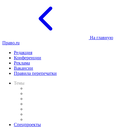
На главную
Право.ru
Редакция
Конференции
Реклама
Вакансии
Правила перепечатки
Темы
Практика
Законодательство
Процесс
Исследования
Рынок юридических услуг
Юридическое сообщество
Важнейшие правовые темы в прессе
Спецпроекты