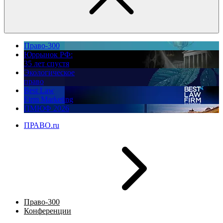
Право-300
Юррынок РФ:
35 лет спустя
Экологическое
право
Best Law
Firm Marketing
ПМЮФ 2026
ПРАВО.ru
Право-300
Конференции