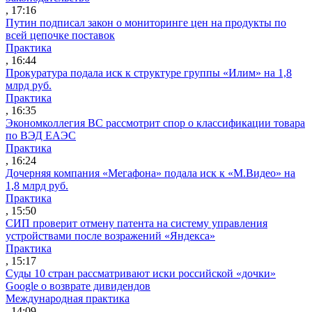
, 17:16
Путин подписал закон о мониторинге цен на продукты по
всей цепочке поставок
Практика
, 16:44
Прокуратура подала иск к структуре группы «Илим» на 1,8
млрд руб.
Практика
, 16:35
Экономколлегия ВС рассмотрит спор о классификации товара
по ВЭД ЕАЭС
Практика
, 16:24
Дочерняя компания «Мегафона» подала иск к «М.Видео» на
1,8 млрд руб.
Практика
, 15:50
СИП проверит отмену патента на систему управления
устройствами после возражений «Яндекса»
Практика
, 15:17
Суды 10 стран рассматривают иски российской «дочки»
Google о возврате дивидендов
Международная практика
, 14:09