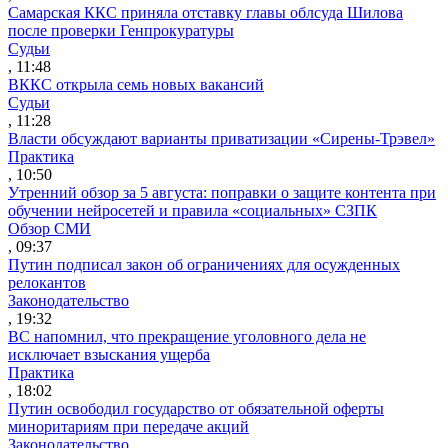
Самарская ККС приняла отставку главы облсуда Шилова
после проверки Генпрокуратуры
Судьи
, 11:48
ВККС открыла семь новых вакансий
Судьи
, 11:28
Власти обсуждают варианты приватизации «Сирены-Трэвел»
Практика
, 10:50
Утренний обзор за 5 августа: поправки о защите контента при
обучении нейросетей и правила «социальных» СЗПК
Обзор СМИ
, 09:37
Путин подписал закон об ограничениях для осужденных
релокантов
Законодательство
, 19:32
ВС напомнил, что прекращение уголовного дела не
исключает взыскания ущерба
Практика
, 18:02
Путин освободил государство от обязательной оферты
миноритариям при передаче акций
Законодательство