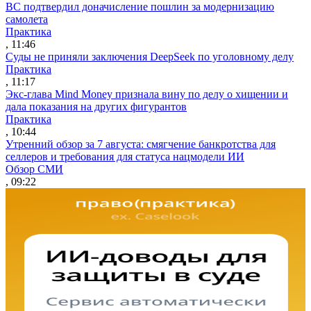
ВС подтвердил доначисление пошлин за модернизацию
самолета
Практика
, 11:46
Суды не приняли заключения DeepSeek по уголовному делу
Практика
, 11:17
Экс-глава Mind Money признала вину по делу о хищении и
дала показания на других фигурантов
Практика
, 10:44
Утренний обзор за 7 августа: смягчение банкротства для
селлеров и требования для статуса нацмодели ИИ
Обзор СМИ
, 09:22