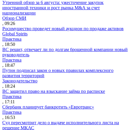
Утренний обзор за 6 августа: ужесточение закупок
иностранной техники и рост рынка M&A за счет
национализации
Обзор СМИ
, 09:26
Росимущество проведет новый аукцион по продаже активов
Global Spirits
Практика
, 18:50
ВС решит, отвечает ли по долгам брошенной компании новый
руководитель
Практика
, 18:47
Путин подписал закон о новых правилах комплексного
развития территорий
Законодательство
, 18:24
ВС защитил право на взыскание займа по расписке
Практика
, 17:11
Сбербанк планирует банкротить «Евротранс»
Практика
, 16:53
Суд пересмотрит дело о выдаче исполнительного листа на
решение МКАС