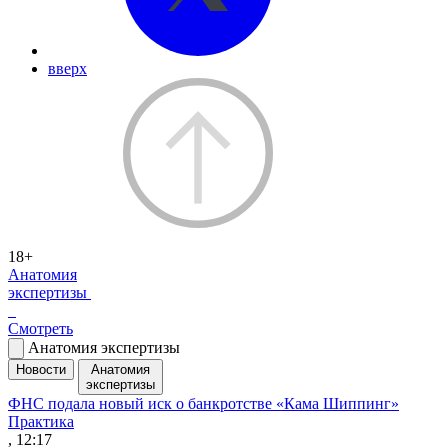
вверх
18+
Анатомия
экспертизы
Смотреть
Анатомия экспертизы
Новости
Анатомия
экспертизы
ФНС подала новый иск о банкротстве «Кама Шиппинг»
Практика
, 12:17