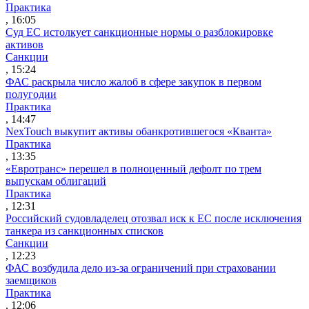
Практика
, 16:05
Суд ЕС истолкует санкционные нормы о разблокировке
активов
Санкции
, 15:24
ФАС раскрыла число жалоб в сфере закупок в первом
полугодии
Практика
, 14:47
NexTouch выкупит активы обанкротившегося «Кванта»
Практика
, 13:35
«Евротранс» перешел в полноценный дефолт по трем
выпускам облигаций
Практика
, 12:31
Российский судовладелец отозвал иск к ЕС после исключения
танкера из санкционных списков
Санкции
, 12:23
ФАС возбудила дело из-за ограничений при страховании
заемщиков
Практика
, 12:06