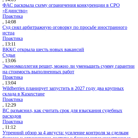
ФАС раскрыла схему ограничения конкуренции в СРО
«Единство»
Практика
, 14:08
Суд снял арбитражную оговорку по просьбе иностранного
истца
Практика
, 13:11
ВККС открыла шесть новых вакансий
Судьи
, 13:06
Экономколлегия решит, можно ли уменьшить сумму гарантии
на стоимость выполненных работ
Практика
, 13:04
Wildberries планирует запустить в 2027 году два крупных
склада в Казахстане
Практика
, 12:29
ВС разъяснил, как считать срок для взыскания судебных
расходов
Практика
, 11:12
Утренний обзор за 4 августа: усиление контроля за сделкам